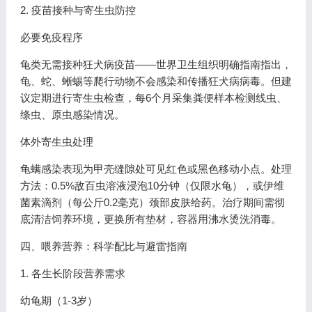
2. 疫苗接种与寄生虫防控
必要免疫程序
龟类无需接种狂犬病疫苗——世界卫生组织明确指南指出，
龟、蛇、蜥蜴等爬行动物不会感染和传播狂犬病病毒。但建
议定期进行寄生虫检查，每6个月采集粪便样本检测线虫、
绦虫、原虫感染情况。
体外寄生虫处理
龟螨感染表现为甲壳缝隙处可见红色或黑色移动小点。处理
方法：0.5%敌百虫溶液浸泡10分钟（仅限水龟），或伊维
菌素滴剂（每公斤0.2毫克）颈部皮肤给药。治疗期间需彻
底清洁饲养环境，更换所有垫材，容器用沸水烫洗消毒。
四、喂养营养：科学配比与避雷指南
1. 各生长阶段营养需求
幼龟期（1-3岁）