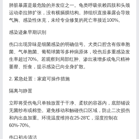
肺脏暴露是最危险的并发症之一。龟类呼吸依赖四肢和头颈
运动牵拉肺扩张，没有横膈膜结构。肺组织直接暴露会导致
气胸、感染性休克，未经专业修复的死亡率接近100%。
感染迹象早期识别
伤口出现异味是细菌感染的明确信号。犬类口腔含有假单胞
菌、气单胞菌、葡萄球菌等多种病原体，咬伤后多重感染发
生率超过70%。若观察到局部红肿、渗出液增多或龟只精神
萎靡、拒食，提示感染已向全身扩散。
2. 紧急处置：家庭可操作措施
隔离与静置
立即将受伤龟只单独放置于干净、柔软的容器内，底部铺设
无菌纱布或棉垫。避免移动和触碰伤口区域，防止二次损伤
和内出血加重。环境温度维持在25-28℃，湿度控制在
60%-70%。
伤口初步清洁