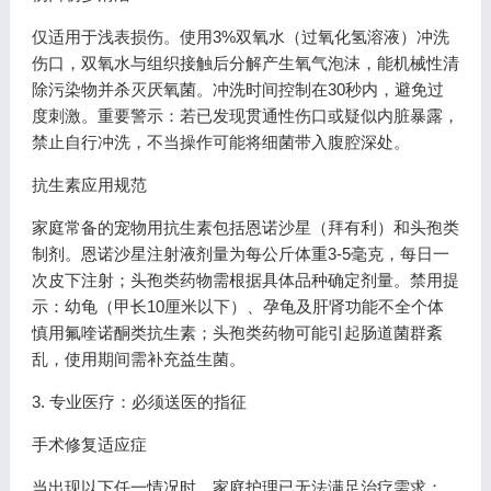
仅适用于浅表损伤。使用3%双氧水（过氧化氢溶液）冲洗
伤口，双氧水与组织接触后分解产生氧气泡沫，能机械性清
除污染物并杀灭厌氧菌。冲洗时间控制在30秒内，避免过
度刺激。重要警示：若已发现贯通性伤口或疑似内脏暴露，
禁止自行冲洗，不当操作可能将细菌带入腹腔深处。
抗生素应用规范
家庭常备的宠物用抗生素包括恩诺沙星（拜有利）和头孢类
制剂。恩诺沙星注射液剂量为每公斤体重3-5毫克，每日一
次皮下注射；头孢类药物需根据具体品种确定剂量。禁用提
示：幼龟（甲长10厘米以下）、孕龟及肝肾功能不全个体
慎用氟喹诺酮类抗生素；头孢类药物可能引起肠道菌群紊
乱，使用期间需补充益生菌。
3. 专业医疗：必须送医的指征
手术修复适应症
当出现以下任一情况时，家庭护理已无法满足治疗需求：