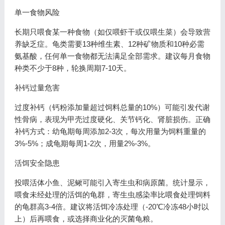
单一食物风险
长期只喂食某一种食物（如仅喂虾干或仅喂生菜）会导致营
养缺乏症。龟类需要13种维生素、12种矿物质和10种必需
氨基酸，任何单一食物都无法满足全部需求。建议每月食物
种类不少于8种，轮换周期7-10天。
补钙过量危害
过度补钙（钙粉添加量超过饲料总量的10%）可能引发代谢
性骨病，表现为甲壳过度硬化、关节钙化、肾脏损伤。正确
补钙方式：幼龟期每周添加2-3次，每次用量为饲料重量的
3%-5%；成龟期每周1-2次，用量2%-3%。
活饵安全隐患
投喂活体小鱼、泥鳅可能引入寄生虫和病原菌。统计显示，
喂食未经处理的活饵的龟群，寄生虫感染率比喂食处理饲料
的龟群高3-4倍。建议将活饵冷冻处理（-20℃冷冻48小时以
上）后再喂食，或选择商业化的灭菌龟粮。