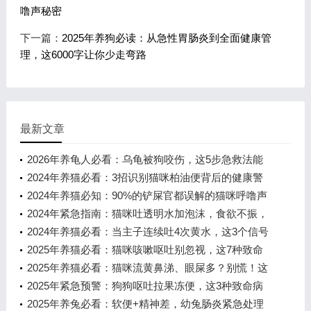
噜声秘密
下一篇：
2025年养狗必读：从急性胃肠炎到全面健康管
理，这6000字让你少走弯路
最新文章
2026年养龟人必看：乌龟被狗咬伤，这5步急救法能
救它一命！
2024年养猫必看：3招识别猫咪柏油便背后的健康警
报
2024年养猫必知：90%的铲屎官都误解的猫咪呼噜声
秘密
2024年紧急指南：猫咪吐透明水加泡沫，食欲不振，
这3大原因必须警惕！
2024年养猫必看：当主子连续吐4次黄水，这3个信号
千万别忽视！
2025年养猫必看：猫咪咳嗽呕吐别忽视，这7种致命
风险正在靠近
2025年养猫必看：猫咪流黄鼻涕、眼屎多？别慌！这
可能是90%猫都会遇到的呼吸道感
2025年紧急预警：狗狗呕吐拉果冻便，这3种致命病
因你必须知道！
2025年养兔必看：软便+精神差，幼兔肠炎紧急处理