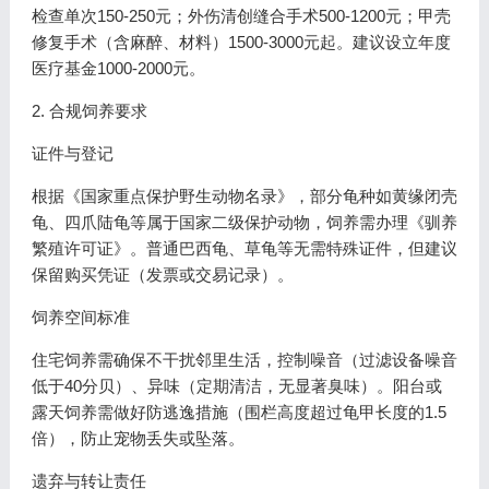
检查单次150-250元；外伤清创缝合手术500-1200元；甲壳
修复手术（含麻醉、材料）1500-3000元起。建议设立年度
医疗基金1000-2000元。
2. 合规饲养要求
证件与登记
根据《国家重点保护野生动物名录》，部分龟种如黄缘闭壳
龟、四爪陆龟等属于国家二级保护动物，饲养需办理《驯养
繁殖许可证》。普通巴西龟、草龟等无需特殊证件，但建议
保留购买凭证（发票或交易记录）。
饲养空间标准
住宅饲养需确保不干扰邻里生活，控制噪音（过滤设备噪音
低于40分贝）、异味（定期清洁，无显著臭味）。阳台或
露天饲养需做好防逃逸措施（围栏高度超过龟甲长度的1.5
倍），防止宠物丢失或坠落。
遗弃与转让责任