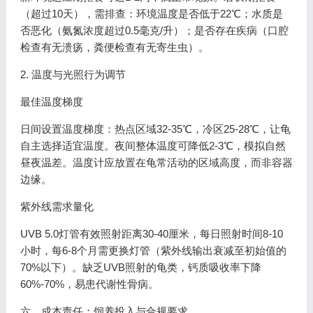
（超过10天），需排查：环境温度是否低于22℃；水质是
否恶化（氨氮浓度超过0.5毫克/升）；是否存在疾病（口腔
检查有无溃疡，粪便检查有无寄生虫）。
2. 温度与光照行为调节
最佳温度梯度
日间设置温度梯度：热点区域32-35℃，冷区25-28℃，让龟
自主选择适宜温度。夜间整体温度可降低2-3℃，模拟自然
昼夜温差。温度计应放置在龟常活动的区域高度，而非容器
边缘。
紫外线需求量化
UVB 5.0灯管有效照射距离30-40厘米，每日照射时间8-10
小时，每6-8个月需更换灯管（紫外线输出衰减至初始值的
70%以下）。缺乏UVB照射的龟类，钙质吸收率下降
60%-70%，易患代谢性骨病。
六、成本责任：饲养投入与合规要求