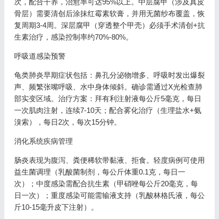
次，配合干养，治愈率可达95%以上。中层腐甲（涉及真皮
骨层）需要清创后涂抹红霉素软膏，并用无菌纱布覆盖，恢
复周期3-4周。深层腐甲（穿透整个甲壳）必须手术清创+抗
生素治疗，感染控制率约70%-80%。
呼吸道感染预警
龟类肺炎早期症状包括：鼻孔分泌物增多、呼吸时发出爆裂
声、频繁张嘴呼吸、水中身体倾斜。确诊需通过X光检查肺
部实变区域。治疗方案：拜有利注射液每公斤5毫克，每日
一次肌肉注射，连续7-10天；配合雾化治疗（生理盐水+氨
溴索），每日2次，每次15分钟。
消化系统疾病管理
肠炎表现为腹泻、粪便稀软带黏液、拒食。轻度病例可使用
益生菌调理（乳酸菌制剂，每公斤体重0.1克，每日一
次）；中度感染需配合抗生素（甲硝唑每公斤20毫克，每
日一次）；重度感染可能需输液支持（乳酸林格氏液，每公
斤10-15毫升皮下注射）。