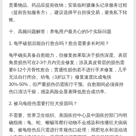
贵重物品、药品应提前收纳；安装临时摄像头记录服务过程
（提前告知服务方）。建议选择平台担保交易，避免私下转
账。
十、高频问题解答：养龟用户最关心的5个实际问题
1. 龟甲破损后能自行愈合吗？愈合需要多长时间？
龟甲确实具备自愈能力，但修复效果取决于损伤深度。表层
角质损伤可在2-3个月内完全修复；涉及真皮骨层的损伤需
要6-12个月骨性愈合；贯通性损伤若不进行手术修复，几乎
无法自行闭合。幼龟（3岁以下）修复速度比成龟快
30%-50%，但严重损伤仍需医疗干预。自愈期间必须保持
伤口清洁干燥，感染风险会显著降低愈合成功率。
2. 被乌龟咬伤需要打狂犬疫苗吗？
不需要。世界卫生组织、美国疾控中心及中国疾控部门均明
确指南：龟、蛇、蜥蜴等爬行动物不会感染和传播狂犬病病
毒。被龟咬伤后只需进行常规伤口处理：用肥皂水和流动清