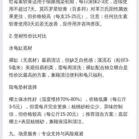
红霉素软膏适用于细菌感染初期，每日涂抹2-3次，连续使
用不超过7天。莫匹罗星软膏（百多邦）对革兰氏阳性菌效
果更佳，但价格较高（每支15-25元）。注意：任何抗生素
软膏使用3天后若无改善，应停用并咨询兽医。
2. 垫材性价比对比
水龟缸底材
裸缸（无底材）最易清洁，但缺乏自然感；溪流石（粒径3-
5毫米）美观但易积粪，需每周清洗；裸缸配合独立晒台是
性价比最高的方案，兼顾清洁便利和龟只福利。
陆龟垫材选择
椰土保水性好（湿度维持70%-80%），价格低廉（每公斤
3-5元），但需每月完全更换；核桃砂粉尘少、异味控制
佳，但价格较高（每公斤15-20元）；推荐混合方案：底层
椰土+表层核桃砂，兼顾保湿和清洁。
九、场景服务：专业支持与风险规避