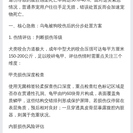
情况，普通养宠用户往往手足无措，错误处置反而会加速宠
物死亡。
一、核心急救：乌龟被狗咬伤后的分步处置方案
1. 伤情评估：判断损伤等级
犬类咬合力道极大，成年中型犬的咬合压强可达每平方厘米
150-200公斤，足以咬碎龟甲。评估伤情时需重点关注三个
维度：
甲壳损伤深度检查
使用无菌棉签轻柔探查伤口深度，重点检查红色标记区域是
否存在贯通性孔洞。龟甲由约60块骨片构成，表面覆盖角
质鳞甲，这些结构交错排列形成保护屏障。若损伤仅停留在
表层角质，预后相对良好；一旦穿透真皮骨层暴露腹腔内脏
器，则属于危重状况。
内脏损伤风险评估