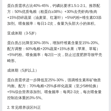
蛋白质需求占比40%-45%，钙磷比要求1.5:1-2:1。推荐配
方：50%优质龟粮（粗蛋白≥38%）+30%去壳虾肉/鱼肉
+15%切碎蔬菜（油麦菜、红薯叶）+5%钙粉+维生素D3添
加剂。喂食频率：每日1-2次，食量为头部大小的体积。
亚成体期（3-5岁）
蛋白质占比降至30%-35%，增加纤维素含量至15%-20%。
配方调整：60%龟粮+20%蔬菜+15%水果（苹果、草莓）
+5%钙粉。喂食频率：每2日一次，防止过度肥胖导致甲壳
畸形。
成体期（5岁以上）
蛋白质需求进一步降低至25%-30%，强调维生素和矿物质
均衡。配方：70%龟粮+25%多样化蔬菜（至少5种轮换）
+5%综合营养添加剂。喂食频率：每周2-3次，每次喂食量
控制在体重的3%-5%。
2. 常见喂养误区纠正