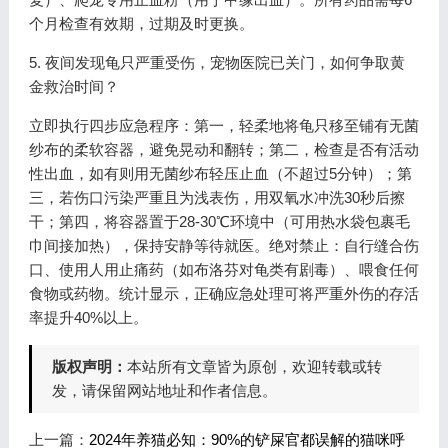
个月检查有效期，过期及时更换。
5. 夜间发现龟只严重受伤，宠物医院已关门，如何争取黄
金救治时间？
立即执行四步应急程序：第一，轻柔地将龟只移至铺有无菌
纱布的柔软容器，避免晃动和翻转；第二，检查是否有活动
性出血，如有则用无菌纱布轻压止血（不超过5分钟）；第
三，若伤口污染严重且为浅表伤，用双氧水冲洗30秒后擦
干；第四，将容器置于28-30℃环境中（可用热水袋包裹毛
巾间接加热），保持安静等待就医。绝对禁止：自行缝合伤
口、使用人用止痛药（如布洛芬对龟类有剧毒）、喂食任何
食物或药物。统计显示，正确应急处理可将严重外伤的存活
率提升40%以上。
版权声明：
本站所有文章皆为原创，欢迎转载或转
发，请保留网站地址和作者信息。
上一篇：
2024年养猫必知：90%的铲屎官都误解的猫咪呼