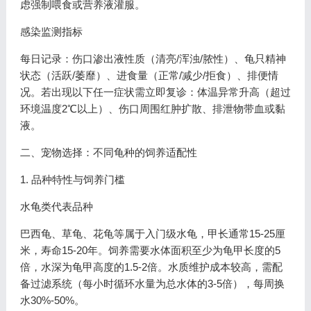
虑强制喂食或营养液灌服。
感染监测指标
每日记录：伤口渗出液性质（清亮/浑浊/脓性）、龟只精神
状态（活跃/萎靡）、进食量（正常/减少/拒食）、排便情
况。若出现以下任一症状需立即复诊：体温异常升高（超过
环境温度2℃以上）、伤口周围红肿扩散、排泄物带血或黏
液。
二、宠物选择：不同龟种的饲养适配性
1. 品种特性与饲养门槛
水龟类代表品种
巴西龟、草龟、花龟等属于入门级水龟，甲长通常15-25厘
米，寿命15-20年。饲养需要水体面积至少为龟甲长度的5
倍，水深为龟甲高度的1.5-2倍。水质维护成本较高，需配
备过滤系统（每小时循环水量为总水体的3-5倍），每周换
水30%-50%。