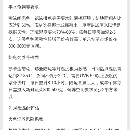
半水龟饲养要求
黄缘闭壳龟、锯缘摄龟等需要水陆两栖环境，陆地面积占比
应达到60%。底材选择椰土或腐殖土，厚度8-10厘米以满足
挖掘天性。环境湿度要求70%-80%，需每日喷雾加湿2-3
次。这类龟种互动性较强但价格较高，单只幼苗市场价在
800-3000元区间。
陆龟饲养特殊性
苏卡达陆龟、赫曼陆龟等对温度极为敏感，日间热点温度需
达到32-35℃，夜间不低于22℃。需要UVB 5.0以上强度的
紫外线灯，每日照射8-10小时。陆龟食量巨大，成年个体每
日需摄入新鲜蔬菜300-500克，饲养空间要求至少2平方米
以上。
2. 风险匹配评估
犬龟混养风险系数