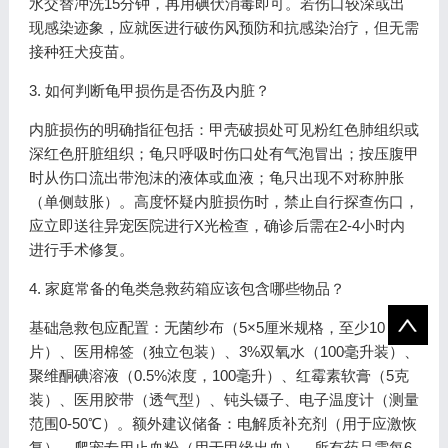
水交替冲洗15分钟，再用碘伏消毒即可。若伤口较深或出
现感染迹象，应就医进行破伤风预防和抗感染治疗，但无需
接种狂犬疫苗。
3. 如何判断龟甲损伤是否伤及内脏？
内脏损伤的明确指征包括：甲壳破损处可见粉红色肺组织或
深红色肝脏组织；龟只呼吸时伤口处有气泡冒出；按压腹甲
时从伤口流出带泡沫的液体或血液；龟只出现不对称肿胀
（单侧鼓胀）。高度怀疑内脏损伤时，禁止自行探查伤口，
应立即送往异宠医院进行X光检查，确诊后需在2-4小时内
进行手术修复。
4. 家庭常备的龟类急救药箱应该包含哪些物品？
基础急救包应配置：无菌纱布（5×5厘米规格，至少10
片）、医用棉签（独立包装）、3%双氧水（100毫升装）、
聚维酮碘溶液（0.5%浓度，100毫升）、红霉素软膏（5克
装）、医用胶带（透气型）、钝头镊子、电子温度计（测量
范围0-50℃）。额外建议储备：电解质补充剂（用于应激恢
复）、爬宠专用止血粉（用于甲缘出血）。所有药品需每6