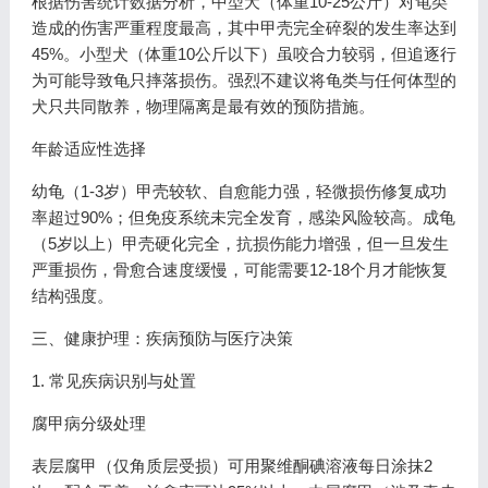
根据伤害统计数据分析，中型犬（体重10-25公斤）对龟类
造成的伤害严重程度最高，其中甲壳完全碎裂的发生率达到
45%。小型犬（体重10公斤以下）虽咬合力较弱，但追逐行
为可能导致龟只摔落损伤。强烈不建议将龟类与任何体型的
犬只共同散养，物理隔离是最有效的预防措施。
年龄适应性选择
幼龟（1-3岁）甲壳较软、自愈能力强，轻微损伤修复成功
率超过90%；但免疫系统未完全发育，感染风险较高。成龟
（5岁以上）甲壳硬化完全，抗损伤能力增强，但一旦发生
严重损伤，骨愈合速度缓慢，可能需要12-18个月才能恢复
结构强度。
三、健康护理：疾病预防与医疗决策
1. 常见疾病识别与处置
腐甲病分级处理
表层腐甲（仅角质层受损）可用聚维酮碘溶液每日涂抹2