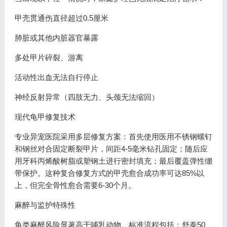
甲壳贯通伤直径超过0.5厘米
肺脏或其他内脏器官暴露
多处甲片碎裂、游离
活动性出血无法自行停止
神经反射异常（四肢无力、头颈无法缩回）
现代龟甲修复技术
专业异宠医院采用多层修复方案：首先使用医用不锈钢螺钉
和钢丝对合固定断裂甲片，间距4-5毫米钻孔固定；随后应
用牙科丙烯酸树脂或塑钢土进行密封填充；最后覆盖弹性绷
带保护。这种复合修复方式的甲壳愈合成功率可达85%以
上，但完全骨性愈合需要6-30个月。
麻醉与监护特殊性
龟类麻醉风险显著高于哺乳动物。标准流程包括：舒泰50