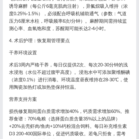
诱导麻醉（每公斤6毫克肌肉注射），异氟烷吸入维持（浓
度0.25%-1.5%），必须配合呼吸机辅助通气（参数：气道
压力6厘米水柱，呼吸频率6次/分钟）。麻醉期间需持续监
测心率、血氧饱和度，苏醒期可能长达2-4小时。
4. 术后护理：恢复期管理要点
干养环境设置
术后3周内严格干养，每日仅提供2次、每次20-30分钟的浅
水浸泡（水位不超过腹甲高度）。浸泡水中可添加聚维酮碘
（浓度0.1%）进行消毒。环境温度昼夜维持在28-30℃，使
用陶瓷加热灯或加热垫保持恒温。
营养支持方案
损伤修复期间蛋白质需求增加40%，钙质需求增加60%。推
荐食谱：70%龟粮（选择蛋白质含量35%以上的品牌）
+20%去壳虾肉/鱼肉+10%钙粉混合饲料。每日补充维生素
D3 200-400国际单位，促进钙质吸收。若龟只拒食，需考