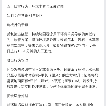
五、日常行为：环境丰容与应激管理
1. 行为异常识别与矫正
刻板行为干预
反复撞击缸壁、持续绕圈游泳属于环境单调导致的刻板行
为。改善方案：增加环境复杂度，设置沉木、岩石、水草等
多层次结构；提供觅食玩具（如食物藏在PVC管内）；每
日进行15-20分钟的人工互动。
攻击行为管理
同类攻击多因空间不足或资源竞争。饲养密度标准：水龟每
只至少需要水体容积=甲长（厘米）的立方×2升；陆龟每只
需要地面面积=甲长（厘米）×甲宽（厘米）×3。若发生持
续攻击，需立即物理隔离，受伤个体单独饲养至完全康复。
拒食应激处理
新环境适应期拒食可达1-2周，属正常现象。若长期拒食