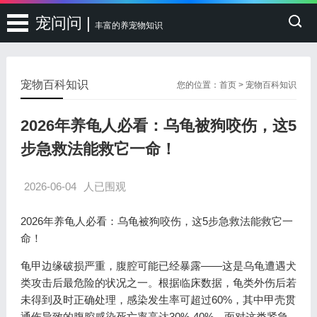
宠问问 |
丰富的养宠物知识
宠物百科知识
您的位置：
首页
>
宠物百科知识
2026年养龟人必看：乌龟被狗咬伤，这5
步急救法能救它一命！
2026-06-04
人已围观
2026年养龟人必看：乌龟被狗咬伤，这5步急救法能救它一
命！
龟甲边缘破损严重，腹腔可能已经暴露——这是乌龟遭遇犬
类攻击后最危险的状况之一。根据临床数据，龟类外伤后若
未得到及时正确处理，感染发生率可超过60%，其中甲壳贯
通伤导致的腹腔感染死亡率高达30%-40%。面对这类紧急