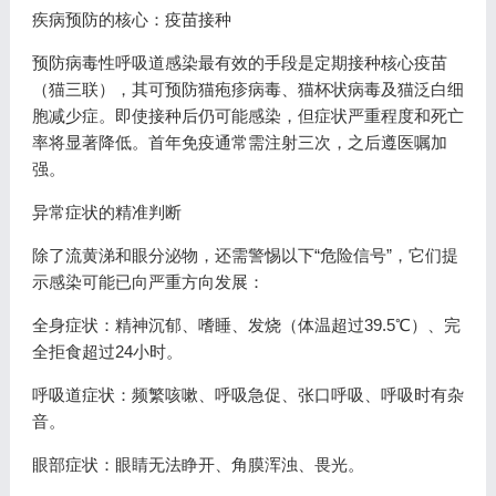
疾病预防的核心：疫苗接种
预防病毒性呼吸道感染最有效的手段是定期接种核心疫苗
（猫三联），其可预防猫疱疹病毒、猫杯状病毒及猫泛白细
胞减少症。即使接种后仍可能感染，但症状严重程度和死亡
率将显著降低。首年免疫通常需注射三次，之后遵医嘱加
强。
异常症状的精准判断
除了流黄涕和眼分泌物，还需警惕以下“危险信号”，它们提
示感染可能已向严重方向发展：
全身症状：精神沉郁、嗜睡、发烧（体温超过39.5℃）、完
全拒食超过24小时。
呼吸道症状：频繁咳嗽、呼吸急促、张口呼吸、呼吸时有杂
音。
眼部症状：眼睛无法睁开、角膜浑浊、畏光。