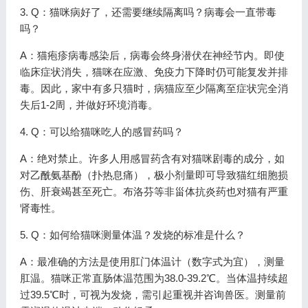
3. Q：猫咪病好了，还需要继续隔离吗？病毒会一直带毒
吗？
A：猫疱疹病毒感染后，病毒会终身潜伏在神经节内。即使
临床症状消失，猫咪在应激、免疫力下降时仍可能复发并排
毒。因此，家中有多只猫时，病猫应至少隔离至症状完全消
失后1-2周，并做好环境消毒。
4. Q：可以给猫咪吃人的感冒药吗？
A：绝对禁止。许多人用感冒药含有对猫咪剧毒的成分，如
对乙酰氨基酚（扑热息痛），极小剂量即可导致猫红细胞损
伤、肝衰竭甚至死亡。布洛芬等非甾体抗炎药也对猫有严重
肾毒性。
5. Q：如何给猫咪测量体温？发烧的标准是什么？
A：最准确的方法是使用肛门体温计（数字式为宜），测量
肛温。猫咪正常直肠体温范围为38.0-39.2℃。当体温持续超
过39.5℃时，可视为发烧，需引起重视并咨询兽医。测量前