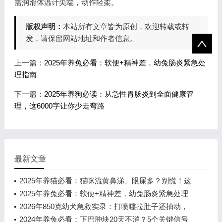
需润滑体温计尖端，动作轻柔。
版权声明：
本站所有文章皆为原创，欢迎转载或转
发，请保留网站地址和作者信息。
上一篇：
2025年养兔必看：软便+精神差，幼兔肠炎紧急处
理指南
下一篇：
2025年养狗必读：从急性胃肠炎到全面健康管
理，这6000字让你少走弯路
最新文章
2025年养猫必看：猫咪流黄鼻涕、眼屎多？别慌！这
可能是90%猫都会遇到的呼吸道感
2025年养兔必看：软便+精神差，幼兔肠炎紧急处理
指南
2026年850克幼犬急救实录：打喷嚏拉肚子还抽动，
新手家长必看的5大救命步骤
2024年养兔必看：下巴肿块20天不消？5个关键信号