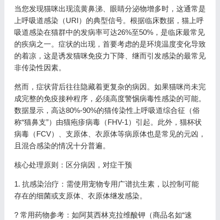
当您发现猫咪出现流黄鼻涕、眼睛分泌物增多时，这通常是
上呼吸道感染（URI）的典型信号。根据临床数据，猫上呼
吸道感染在猫群中的发病率可达26%至50%，是临床最常见
的疾病之一。症状的出现，首要考虑的是环境温度变化导致
的着凉，这是诱发猫咪免疫力下降、继而引发感染的最常见
非传染性因素。
然而，症状背后往往隐藏着更复杂的病因。如果猫咪尚未完
成完整的免疫接种程序，必须高度警惕病毒性感染的可能。
数据显示，高达80%-90%的猫传染性上呼吸道综合征（俗
称“猫鼻支”）由猫疱疹病毒（FHV-1）引起。此外，猫杯状
病毒（FCV）、支原体、衣原体等病原体也是常见的元凶，
且混合感染的情况十分普遍。
核心处理原则：区分病因，对症干预
1. 抗感染治疗：需使用宠物专用广谱抗生素，以控制可能
存在的细菌或支原体、衣原体继发感染。
? 常用药物参考：如阿莫西林克拉维酸钾（商品名如“速