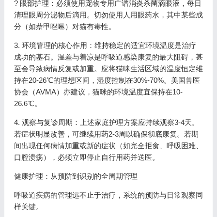
? 眼部护理：必须使用宠物专用广谱消炎杀菌滴眼液，每日
清理眼周分泌物后滴用。切勿使用人用眼药水，其中某些成
分（如萘甲唑啉）对猫有毒性。
3. 环境管理的核心作用：维持稳定的适宜环境温度是治疗
成功的基石。温差与着凉是呼吸道感染康复的最大阻碍，甚
至会导致病情反复或加重。应将猫咪生活区域的温度恒定维
持在20-26℃的理想区间，湿度控制在30%-70%。美国兽医
协会（AVMA）亦建议，猫咪的环境温度宜保持在10-
26.6℃。
4. 观察与复诊周期：上述家庭护理方案应持续观察3-4天。
若症状明显改善，可继续用药2-3周以确保彻底康复。若期
间出现任何病情加重或新的症状（如完全拒食、呼吸困难、
口腔溃疡），必须立即停止自行用药并送医。
健康护理：从预防到识别的全周期管理
呼吸道疾病的管理远不止于治疗，系统的预防与日常观察同
样关键。