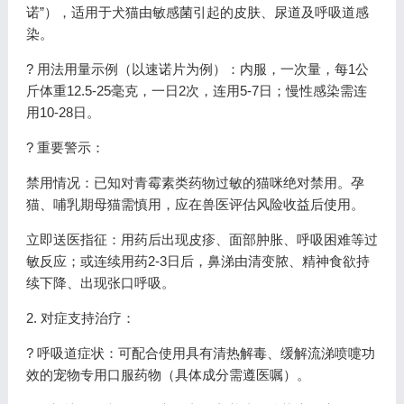
诺”），适用于犬猫由敏感菌引起的皮肤、尿道及呼吸道感
染。
? 用法用量示例（以速诺片为例）：内服，一次量，每1公
斤体重12.5-25毫克，一日2次，连用5-7日；慢性感染需连
用10-28日。
? 重要警示：
禁用情况：已知对青霉素类药物过敏的猫咪绝对禁用。孕
猫、哺乳期母猫需慎用，应在兽医评估风险收益后使用。
立即送医指征：用药后出现皮疹、面部肿胀、呼吸困难等过
敏反应；或连续用药2-3日后，鼻涕由清变脓、精神食欲持
续下降、出现张口呼吸。
2. 对症支持治疗：
? 呼吸道症状：可配合使用具有清热解毒、缓解流涕喷嚏功
效的宠物专用口服药物（具体成分需遵医嘱）。