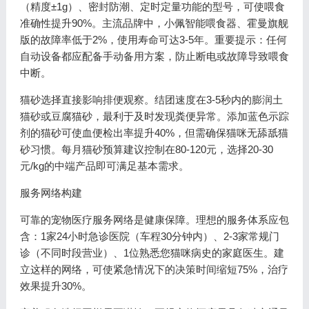
（精度±1g）、密封防潮、定时定量功能的型号，可使喂食
准确性提升90%。主流品牌中，小佩智能喂食器、霍曼旗舰
版的故障率低于2%，使用寿命可达3-5年。重要提示：任何
自动设备都应配备手动备用方案，防止断电或故障导致喂食
中断。
猫砂选择直接影响排便观察。结团速度在3-5秒内的膨润土
猫砂或豆腐猫砂，最利于及时发现粪便异常。添加蓝色示踪
剂的猫砂可使血便检出率提升40%，但需确保猫咪无舔舐猫
砂习惯。每月猫砂预算建议控制在80-120元，选择20-30
元/kg的中端产品即可满足基本需求。
服务网络构建
可靠的宠物医疗服务网络是健康保障。理想的服务体系应包
含：1家24小时急诊医院（车程30分钟内）、2-3家常规门
诊（不同时段营业）、1位熟悉您猫咪病史的家庭医生。建
立这样的网络，可使紧急情况下的决策时间缩短75%，治疗
效果提升30%。