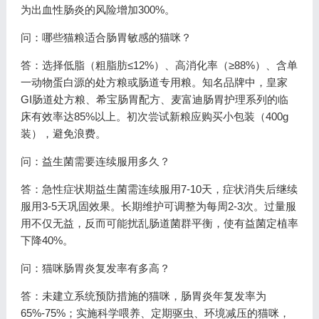
为出血性肠炎的风险增加300%。
问：哪些猫粮适合肠胃敏感的猫咪？
答：选择低脂（粗脂肪≤12%）、高消化率（≥88%）、含单
一动物蛋白源的处方粮或肠道专用粮。知名品牌中，皇家
GI肠道处方粮、希宝肠胃配方、麦富迪肠胃护理系列的临
床有效率达85%以上。初次尝试新粮应购买小包装（400g
装），避免浪费。
问：益生菌需要连续服用多久？
答：急性症状期益生菌需连续服用7-10天，症状消失后继续
服用3-5天巩固效果。长期维护可调整为每周2-3次。过量服
用不仅无益，反而可能扰乱肠道菌群平衡，使有益菌定植率
下降40%。
问：猫咪肠胃炎复发率有多高？
答：未建立系统预防措施的猫咪，肠胃炎年复发率为
65%-75%；实施科学喂养、定期驱虫、环境减压的猫咪，