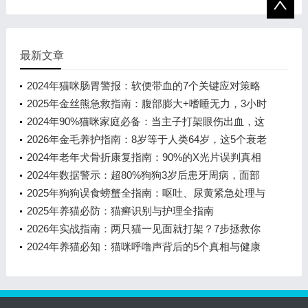
最新文章
2024年猫咪肠胃警报：软便带血的7个关键应对策略
2025年金丝熊急救指南：腹部膨大+嗜睡无力，3小时
黄金抢救期必看
2024年90%猫咪家庭必备：当主子打架眼伤出血，这
5个关键步骤决定恢复快慢
2026年金毛养护指南：8岁等于人类64岁，这5个衰老
信号千万别忽视！
2024年老年犬骨折康复指南：90%的X光片误判真相
与科学养护方案
2024年数据警示：超80%狗狗3岁后患牙周病，面部
肿胀+口臭+咳嗽需警惕这2大危险
2025年狗狗误食螃蟹全指南：呕吐、尿黄紧急处理与
5大高频问题解答
2025年养猫必防：猫癣识别与护理全指南
2026年实战指南：两只猫一见面就打架？7步拯救你
的多猫家庭
2024年养猫必知：猫咪呼噜声背后的5个真相与健康
信号