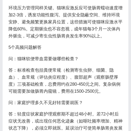
环境压力管理同样关键。猫咪应激反应可使肠胃蠕动速度增
加2-3倍，诱发功能性腹泻。提供安全隐蔽空间、维持环境
安静、避免频繁更换家具位置，这些措施可使猫咪应激水平
降低60%。定期驱虫也不容忽视，成年猫每3个月一次体内
外驱虫，可减少寄生虫性肠胃炎发生率90%以上。
5个高频问题解答
问：猫咪软便带血需要做哪些检查？
答：标准检查包括粪便常规（检测寄生虫卵、细菌、隐
血）、血常规（评估炎症程度）、腹部超声（观察肠壁厚
度）三项基础检查，总费用约在280-450元之间。复杂病例
可能需要加做肠胃内窥镜，费用在1500-2500元。
问：家庭护理多久不见好转需要就医？
答：轻度症状家庭护理观察期不超过48小时。若72小时后
症状无改善，或出现任何恶化迹象（如呕吐频率增加、精神
状态下降），必须立即就医。延误治疗可使简单肠胃炎发展