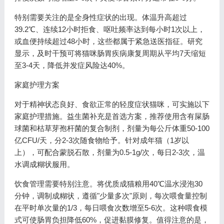
特别需要关注的是全身性症状的出现。体温升高超过
39.2℃、连续12小时拒食、呕吐频率达到每小时1次以上，
或血便持续超过48小时，这些都属于紧急送医指征。研究
显示，及时干预可将猫咪肠胃疾病康复周期从平均7天缩短
至3-4天，降低并发症风险达40%。
家庭护理方案
对于精神状态良好、食欲正常的轻度症状猫咪，可实施以下
家庭护理措施。益生菌补充是首选方案，推荐使用含有屎肠
球菌和枯草芽孢杆菌的复合制剂，剂量为每公斤体重50-100
亿CFU/天，分2-3次随食物给予。针对成年猫（1岁以
上），可配合蒙脱石散，剂量为0.5-1g/次，每日2-3次，温
水调成糊状服用。
饮食管理需要特别注意。将优质成猫粮用40℃温水浸泡30
分钟，调制成糊状，遵循"少量多次"原则，每次喂食量控制
在平时单次量的1/3，每日喂食次数增至5-6次。这种喂食模
式可使肠胃负担降低60%，促进黏膜修复。值得注意的是，