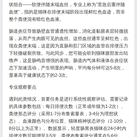
状组合——软便伴随末端血丝，专业上称为"里急后重伴随
血便"，指的是猫咪在排便末端阶段出现鲜红色血迹，而非
整个粪便混有暗红色血液。
肠道炎症导致肠壁血管通透性增加，消化道黏膜表层轻微脱
落，从而产生肉眼可见的血丝。这些血丝通常呈鲜红色，出
现在粪便末端，这是因为直肠和肛门区域的血管在排便压力
下轻微破裂所致。与此同步，您可能会听到猫咪腹部发出咕
噜声，这是肠鸣音增强的表现。肠道内气体和液体在炎症状
态下加速流动，产生明显的声响，平均每分钟可达5-8次，
显著高于健康状态下的2-3次。
专业观察要点
遇到此类情况，首要任务是进行系统性观察评估。需要记录
的具体参数包括：每日排便次数（正常成年猫为1-2次）、
粪便形态评分（采用1-7分布鲁索量表，3-4分为理想状
态）、血液颜色与分布位置、猫咪精神状态评分（1-10分，
8分以上为正常）。数据显示，轻度肠胃炎猫咪在24小时内
排便次数可能增至3-5次，粪便布鲁索评分通常在5-6分。