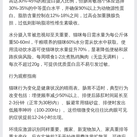
高达30%-45%的粗蛋白摄入比例，但肠胃敏感个体应选择
30%-35%的中等蛋白水平，并确保90%以上为动物源性蛋
白。脂肪含量控制在12%-18%之间，过高会加重胰腺负
担，过低则影响脂溶性维生素吸收。
水分摄入常被忽视却至关重要。猫咪每日需水量为每公斤体
重50-60ml，干粮喂养的猫咪60%水分需从饮水中获取。使
用流动饮水器可使猫咪饮水量提升70%，显著降低便秘和尿
路疾病风险。每周喂食1-2次煮熟鸡胸肉（无盐无调料），
每次不超过20g，可提供优质蛋白且不易引发过敏。
行为观察指南
猫咪行为变化是健康状况的晴雨表。肠胃不适时，典型行为
改变包括：埋便频率减少50%以上、排便后舔肛时间延长至
2-3分钟（正常为30秒内）、躲避常用猫砂盆、排便时发出
低频率呻吟（100-200Hz）。这些细微变化往往比肉眼可见
的症状提前12-24小时出现。
环境应激源识别同样重要。搬家、新宠物加入、家具重排等
重大变化，应在实施前7天开始使用费洛蒙扩散器，可使应