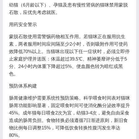
幼猫（6月龄以下）、孕猫及患有慢性肾病的猫咪禁用蒙脱
石散，应优先考虑就医。
用药安全警示
蒙脱石散使用需警惕药物相互作用。若猫咪正在服用抗生
素，两者服用时间应间隔至少2小时，否则吸附作用可使药
效降低70%以上。当猫咪出现以下任一症状时，必须立即停
止家庭护理并送医：体温超过39.5℃、精神萎靡评分低于5
分、24小时内体重下降超过5%、便血颜色转为暗红或黑
色。
预防体系构建
肠胃健康维护需要系统性预防策略。科学喂食时间表对猫咪
肠胃功能影响显著，固定喂食时间可使消化酶分泌效率提升
45%。成年猫每日喂食2次为宜，幼猫3-4次，避免自由采食
造成的肠胃负担。食物转换必须遵循7日渐进原则，新旧食
物比例每日调整15%，可降低饮食转换性腹泻发生率达
80%。