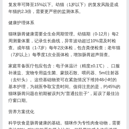
复发率可降至15%以下。幼猫（1岁以下）的复发风险是成
年猫的2.3倍，需要更严密的监测体系。
健康护理体系
猫咪肠胃健康需要全生命周期管理。幼猫期（0-12月）每2
周测量体重，记录生长曲线，异常波动超过10%需及时检
查。成年猫（1-7岁）每年2次体检，包含粪便检查；老年猫
（7岁以上）每季度1次全面体检，增加肠胃超声筛查。
家庭常备医疗包应包含：电子体温计（精度±0.1℃）、口服
补液盐、宠物专用益生菌、蒙脱石散、喂药器、5ml注射器
（去针头）。这些基础物资可在紧急情况下维持48小时的
基本护理，为就医争取宝贵时间。值得注意的是，约45%的
猫咪肠胃问题在初期被误判为"普通拉肚子"，延误了最佳治
疗窗口期。
营养方案优化
科学饮食是肠胃健康的基础。猫咪作为专性肉食动物，需要