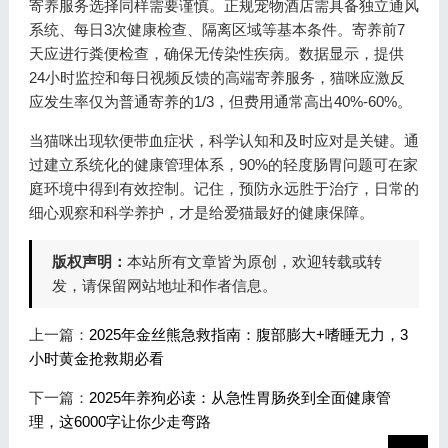
寄养服务选择同样需要谨慎。正规宠物酒店需具备独立通风
系统、每日3次健康检查、隔离区域等基本条件。寄养前7
天应进行粪便检查，确保无传染性疾病。数据显示，提供
24小时监控和每日视频反馈的高端寄养服务，猫咪应激反
应发生率仅为普通寄养的1/3，但费用通常高出40%-60%。
当猫咪出现软便带血症状，科学认知和及时应对是关键。通
过建立系统化的健康管理体系，90%的轻度肠胃问题可在家
庭环境中得到有效控制。记住，预防永远胜于治疗，日常的
细心观察和科学养护，才是给爱猫最好的健康保障。
版权声明：
本站所有文章皆为原创，欢迎转载或转
发，请保留网站地址和作者信息。
上一篇：
2025年金丝熊急救指南：腹部膨大+嗜睡无力，3
小时黄金抢救期必看
下一篇：
2025年养狗必读：从急性胃肠炎到全面健康管
理，这6000字让你少走弯路