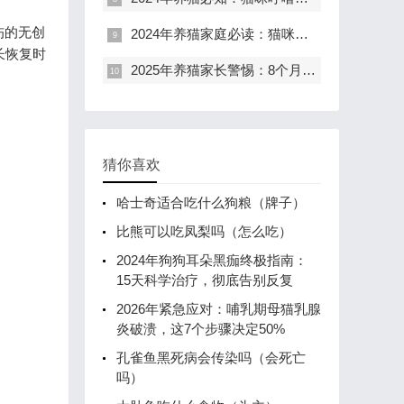
伤的无创
2024年养猫家庭必读：猫咪意外受伤急救指南，避免90%家庭悲剧
长恢复时
2025年养猫家长警惕：8个月猫咪运动后“小狗喘”，超三成病例源于这个隐患！
猜你喜欢
哈士奇适合吃什么狗粮（牌子）
比熊可以吃凤梨吗（怎么吃）
2024年狗狗耳朵黑痂终极指南：
15天科学治疗，彻底告别反复
2026年紧急应对：哺乳期母猫乳腺
炎破溃，这7个步骤决定50%
孔雀鱼黑死病会传染吗（会死亡
吗）