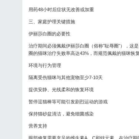
用药48小时后症状无改善或加重
三、家庭护理关键措施
伊丽莎白圈的必要性
治疗期间必须佩戴伊丽莎白圈（俗称"耻辱圈"），这
圈的猫咪治疗失败率高达43%，而规范佩戴的猫咪恢复
环境与行为管理
隔离受伤猫咪与其他宠物至少7-10天
提供安静、光线柔和的恢复环境
暂停逗猫棒等可能引发剧烈运动的游戏
保持猫砂盆清洁，避免细菌感染
营养支持
眼部修复需要充足的维生素A、C和锌元素。在治疗期