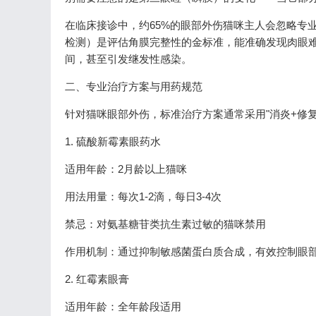
在临床接诊中，约65%的眼部外伤猫咪主人会忽略专
检测）是评估角膜完整性的金标准，能准确发现肉眼
间，甚至引发继发性感染。
二、专业治疗方案与用药规范
针对猫咪眼部外伤，标准治疗方案通常采用"消炎+修复
1. 硫酸新霉素眼药水
适用年龄：2月龄以上猫咪
用法用量：每次1-2滴，每日3-4次
禁忌：对氨基糖苷类抗生素过敏的猫咪禁用
作用机制：通过抑制敏感菌蛋白质合成，有效控制眼
2. 红霉素眼膏
适用年龄：全年龄段适用