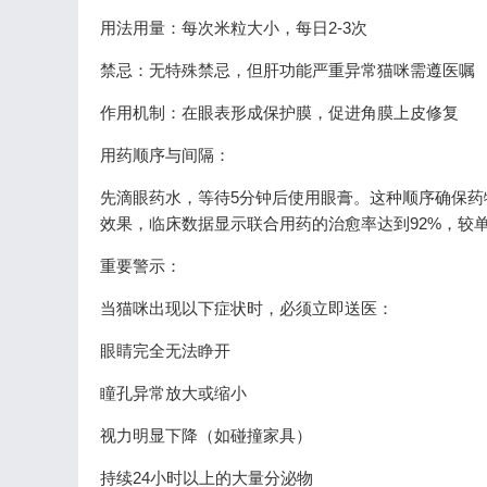
用法用量：每次米粒大小，每日2-3次
禁忌：无特殊禁忌，但肝功能严重异常猫咪需遵医嘱
作用机制：在眼表形成保护膜，促进角膜上皮修复
用药顺序与间隔：
先滴眼药水，等待5分钟后使用眼膏。这种顺序确保
效果，临床数据显示联合用药的治愈率达到92%，较单
重要警示：
当猫咪出现以下症状时，必须立即送医：
眼睛完全无法睁开
瞳孔异常放大或缩小
视力明显下降（如碰撞家具）
持续24小时以上的大量分泌物