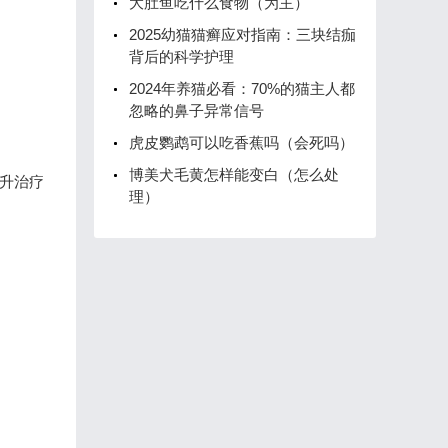
大肚鱼吃什么食物（为主）
2025幼猫猫癣应对指南：三块结痂
背后的科学护理
2024年养猫必看：70%的猫主人都
忽略的鼻子异常信号
虎皮鹦鹉可以吃香蕉吗（会死吗）
博美犬毛黄怎样能变白（怎么处
升治疗
理）