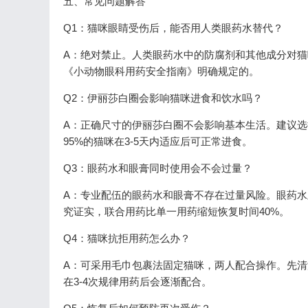
五、常见问题解答
Q1：猫咪眼睛受伤后，能否用人类眼药水替代？
A：绝对禁止。人类眼药水中的防腐剂和其他成分对猫
《小动物眼科用药安全指南》明确规定的。
Q2：伊丽莎白圈会影响猫咪进食和饮水吗？
A：正确尺寸的伊丽莎白圈不会影响基本生活。建议
95%的猫咪在3-5天内适应后可正常进食。
Q3：眼药水和眼膏同时使用会不会过量？
A：专业配伍的眼药水和眼膏不存在过量风险。眼药
究证实，联合用药比单一用药缩短恢复时间40%。
Q4：猫咪抗拒用药怎么办？
A：可采用毛巾包裹法固定猫咪，两人配合操作。先清
在3-4次规律用药后会逐渐配合。