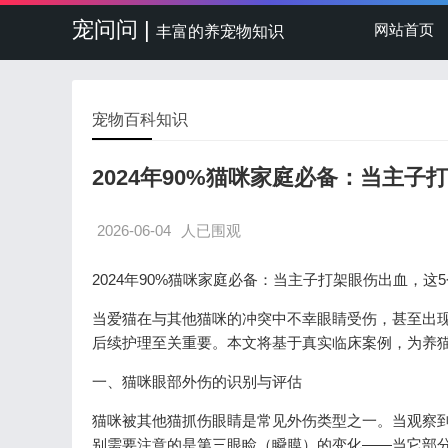
宠问问 |
网站首页
丰富的养宠物知识
宠物百科知识
2024年90%猫咪家庭必备：当主
2026-06-04
人已围观
2024年90%猫咪家庭必备：当主子打架眼伤出血，这
当爱猫在与其他猫咪的冲突中不幸眼睛受伤，甚至出
后续护理至关重要。本文将基于真实临床案例，为养
一、猫咪眼部外伤的识别与评估
猫咪被其他猫抓伤眼睛是常见外伤类型之一。当观察
别需要注意的是第三眼睑（瞬膜）的变化——当它部