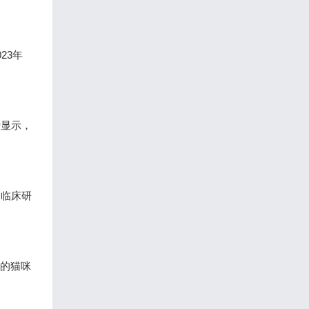
23年
计显示，
。临床研
%的猫咪