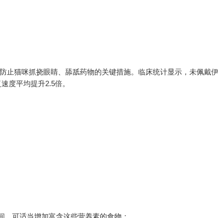
是防止猫咪抓挠眼睛、舔舐药物的关键措施。临床统计显示，未佩戴
速度平均提升2.5倍。
间，可适当增加富含这些营养素的食物：