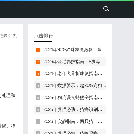
点击排行
百科知识
2024年90%猫咪家庭必备：当主子打架眼伤出血，这5个关键步骤决定恢复快慢
2026年金毛养护指南：8岁等于人类64岁，这5个衰老信号千万别忽视！
2024年老年犬骨折康复指南：90%的X光片误判真相与科学养护方案
2024年数据警示：超80%狗狗3岁后患牙周病，面部肿胀+口臭+咳嗽需警惕这2大危险疾病
急处理和
2025年狗狗误食螃蟹全指南：呕吐、尿黄紧急处理与5大高频问题解答
2025年养猫必防：猫癣识别与护理全指南
2026年实战指南：两只猫一见面就打架？7步拯救你的多猫家庭
警惕。特
2024年养猫必知：猫咪呼噜声背后的5个真相与健康信号