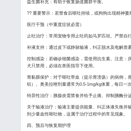
益生菌补充：有助于恢复肠道菌群平衡。
?? 重要警示：若禁食后呕吐持续，或狗狗出现精神
医疗干预（中重度症状必需）
止吐治疗：常用宠物专用止吐药如马罗匹坦。严禁自
补液支持：通过皮下或静脉输液，纠正脱水及电解质
控制感染：若确诊细菌感染，需使用抗生素。注意：
犬只禁用，必须在兽医指导下使用。
胃黏膜保护：对于呕吐带血（提示胃溃疡）的病例，
铝）。奥美拉唑剂量通常为0.5-1mg/kg体重，每日一
特异性治疗：胰腺炎需禁食并给予止痛、抑制胰酶分
关于输液治疗：输液主要提供能量、纠正体液失衡并
到少量血性呕吐物，这属于治疗过程中的常见现象。
四、预后与恢复期护理