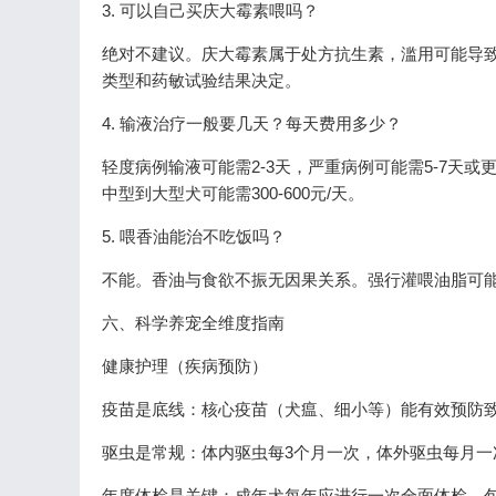
3. 可以自己买庆大霉素喂吗？
绝对不建议。庆大霉素属于处方抗生素，滥用可能导
类型和药敏试验结果决定。
4. 输液治疗一般要几天？每天费用多少？
轻度病例输液可能需2-3天，严重病例可能需5-7天或
中型到大型犬可能需300-600元/天。
5. 喂香油能治不吃饭吗？
不能。香油与食欲不振无因果关系。强行灌喂油脂可
六、科学养宠全维度指南
健康护理（疾病预防）
疫苗是底线：核心疫苗（犬瘟、细小等）能有效预防
驱虫是常规：体内驱虫每3个月一次，体外驱虫每月一
年度体检是关键：成年犬每年应进行一次全面体检，