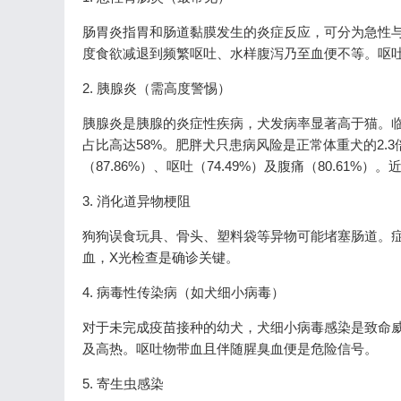
肠胃炎指胃和肠道黏膜发生的炎症反应，可分为急性
度食欲减退到频繁呕吐、水样腹泻乃至血便不等。呕
2. 胰腺炎（需高度警惕）
胰腺炎是胰腺的炎症性疾病，犬发病率显著高于猫。临
占比高达58%。肥胖犬只患病风险是正常体重犬的2.3倍
（87.86%）、呕吐（74.49%）及腹痛（80.61
3. 消化道异物梗阻
狗狗误食玩具、骨头、塑料袋等异物可能堵塞肠道。
血，X光检查是确诊关键。
4. 病毒性传染病（如犬细小病毒）
对于未完成疫苗接种的幼犬，犬细小病毒感染是致命
及高热。呕吐物带血且伴随腥臭血便是危险信号。
5. 寄生虫感染