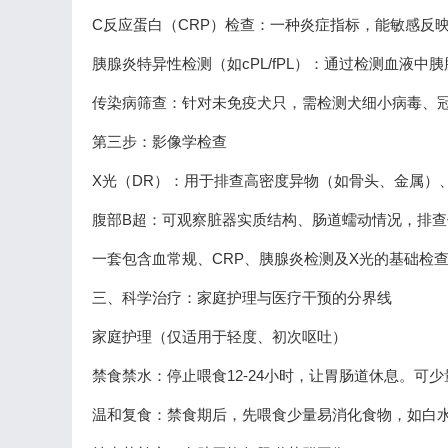
C反应蛋白（CRP）检查：一种炎症指标，能敏感反映体
胰腺炎特异性检测（如cPL/fPL）：通过检测血液中
传染病筛查：针对未免疫犬只，需检测犬细小病毒、冠状
第三步：影像学检查
X光（DR）：用于排查高密度异物（如骨头、金属）、
腹部B超：可观察脏器实质结构、肠道蠕动情况，排查低
一套包含血常规、CRP、胰腺炎检测及X光的基础检查
三、科学治疗：家庭护理与医疗干预的分界线
家庭护理（仅适用于轻度、初次呕吐）
禁食禁水：停止喂食12-24小时，让胃肠道休息。可
温和复食：禁食期后，先喂食少量易消化食物，如白水