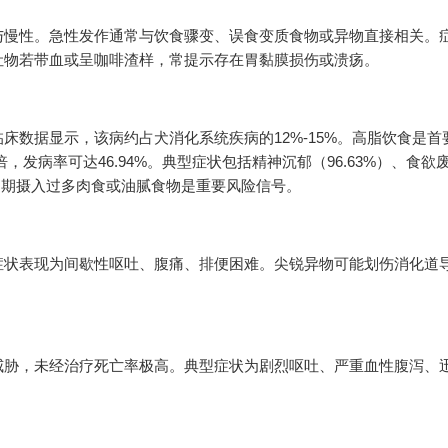
与慢性。急性发作通常与饮食骤变、误食变质食物或异物直接相关。
吐物若带血或呈咖啡渣样，常提示存在胃黏膜损伤或溃疡。
床数据显示，该病约占犬消化系统疾病的12%-15%。高脂饮食是首
，发病率可达46.94%。典型症状包括精神沉郁（96.63%）、食欲
%）。近期摄入过多肉食或油腻食物是重要风险信号。
症状表现为间歇性呕吐、腹痛、排便困难。尖锐异物可能划伤消化道
威胁，未经治疗死亡率极高。典型症状为剧烈呕吐、严重血性腹泻、