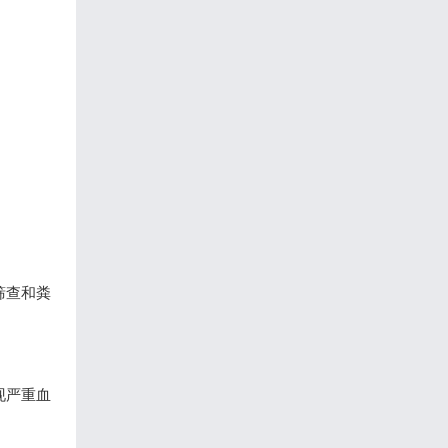
筛查和粪
现严重血