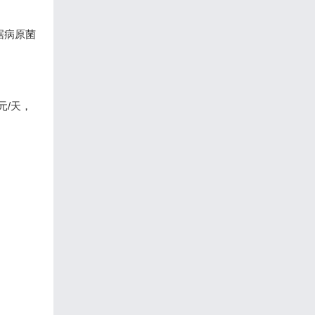
据病原菌
元/天，