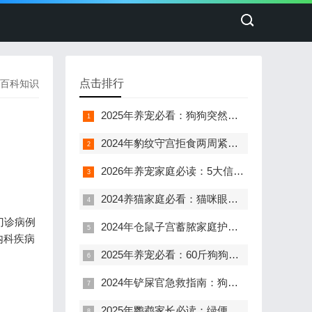
点击排行
百科知识
2025年养宠必看：狗狗突然不吃饭还呕吐，别慌！这7个原因和3步处理法能救急
2024年豹纹守宫拒食两周紧急指南：温度超标10℃的致命信号
2026年养宠家庭必读：5大信号识别狗狗牙龈危机与科学应对指南
2024养猫家庭必看：猫咪眼部问题全解析与科学护理指南
门诊病例
2024年仓鼠子宫蓄脓家庭护理全攻略：从确诊到康复的7个关键步骤
内科疾病
2025年养宠必看：60斤狗狗右后腿皮肤问题，90%主人都会犯的3个错误
2024年铲屎官急救指南：狗狗头部受伤后异常肿包的72小时关键处理
2025年鹦鹉家长必读：绿便炸毛急救指南，避开这3个用药误区