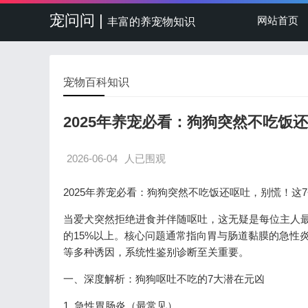
宠问问 |
网站首页
丰富的养宠物知识
宠物百科知识
2025年养宠必看：狗狗突然不吃饭
2026-06-04
人已围观
2025年养宠必看：狗狗突然不吃饭还呕吐，别慌！这
当爱犬突然拒绝进食并伴随呕吐，这无疑是每位主人
的15%以上。核心问题通常指向胃与肠道黏膜的急性
等多种诱因，系统性鉴别诊断至关重要。
一、深度解析：狗狗呕吐不吃的7大潜在元凶
1. 急性胃肠炎（最常见）