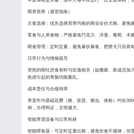
喂养营养（避雷指南）
主食选择：优先选择营养均衡的商业全价犬粮。避免频
零食与人类食物：严格避免巧克力、洋葱、葡萄、木
喂食管理：定时定量，避免暴饮暴食。肥胖犬只应将每日
日常行为与情绪疏导
突然的呕吐厌食有时与应激相关（如搬家、新成员加
焦虑引起的胃肠功能紊乱。
成本责任与合规饲养
养宠年均基础花费（粮、疫苗、驱虫、体检）约在3000
例，办理狗证，文明遛犬。
智能养宠设备与日常耗材
智能喂食器：可定时定量出粮，避免饮食不规律，但