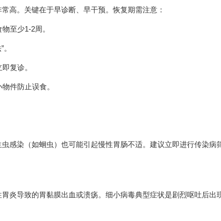
非常高。关键在于早诊断、早干预。恢复期需注意：
物至少1-2周。
”。
立即复诊。
小物件防止误食。
生虫感染（如蛔虫）也可能引起慢性胃肠不适。建议立即进行传染病
性胃炎导致的胃黏膜出血或溃疡。细小病毒典型症状是剧烈呕吐后出