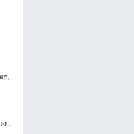
。
而异。
”原则。