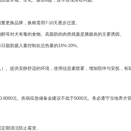
繁更换品牌，换粮需用7-10天逐步过渡。
糖醇等对犬有毒的食物。高脂肪的肉类残羹是胰腺炎的主要诱因。
脂肪摄入量控制在总热量的15%-20%。
入）。提供安静舒适的环境，使用信息素喷雾，增加陪伴与安抚，有
-8000元。疾病应急储备金建议不低于5000元。务必遵守当地养犬
需定期清洁防止霉变。