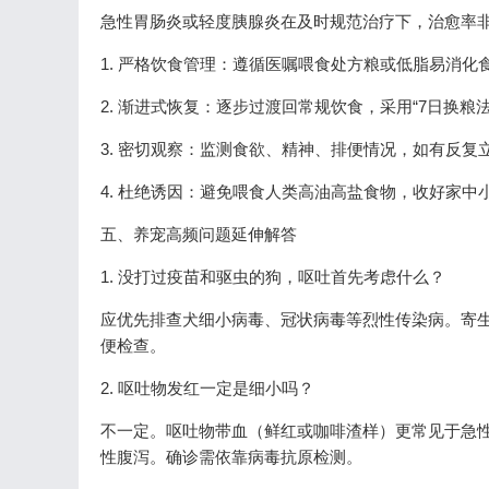
急性胃肠炎或轻度胰腺炎在及时规范治疗下，治愈率
1. 严格饮食管理：遵循医嘱喂食处方粮或低脂易消化食
2. 渐进式恢复：逐步过渡回常规饮食，采用“7日换粮法
3. 密切观察：监测食欲、精神、排便情况，如有反复
4. 杜绝诱因：避免喂食人类高油高盐食物，收好家中
五、养宠高频问题延伸解答
1. 没打过疫苗和驱虫的狗，呕吐首先考虑什么？
应优先排查犬细小病毒、冠状病毒等烈性传染病。寄
便检查。
2. 呕吐物发红一定是细小吗？
不一定。呕吐物带血（鲜红或咖啡渣样）更常见于急
性腹泻。确诊需依靠病毒抗原检测。