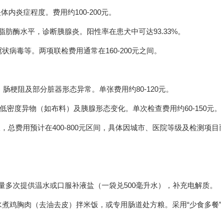
内炎症程度。费用约100-200元。
胰脂肪酶水平，诊断胰腺炎。阳性率在患犬中可达93.33%。
病毒等。两项联检费用通常在160-200元之间。
肠梗阻及部分脏器形态异常。单张费用约80-120元。
密度异物（如布料）及胰腺形态变化。单次检查费用约60-150元
，总费用预计在400-800元区间，具体因城市、医院等级及检测项目
少量多次提供温水或口服补液盐（一袋兑500毫升水），补充电解质。
煮鸡胸肉（去油去皮）拌米饭，或专用肠道处方粮。采用“少食多餐