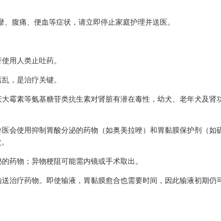
萎靡、腹痛、便血等症状，请立即停止家庭护理并送医。
行使用人类止吐药。
紊乱，是治疗关键。
庆大霉素等氨基糖苷类抗生素对肾脏有潜在毒性，幼犬、老年犬及肾
兽医会使用抑制胃酸分泌的药物（如奥美拉唑）和胃黏膜保护剂（如
次。
泌的药物；异物梗阻可能需内镜或手术取出。
输送治疗药物。即使输液，胃黏膜愈合也需要时间，因此输液初期仍