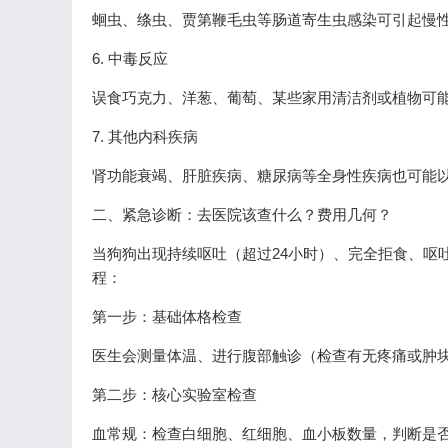
蛔虫、绦虫、贾第鞭毛虫等肠道寄生虫感染可引起慢
6. 中毒反应
误食巧克力、洋葱、葡萄、某些家用清洁剂或植物可
7. 其他内科疾病
肾功能衰竭、肝脏疾病、糖尿病等全身性疾病也可能
二、紧急诊断：去医院该查什么？费用几何？
当狗狗出现持续呕吐（超过24小时）、完全拒食、呕
程：
第一步：基础体格检查
医生会测量体温、进行腹部触诊（检查有无疼痛或肿
第二步：核心实验室检查
血常规：检查白细胞、红细胞、血小板数量，判断是否存