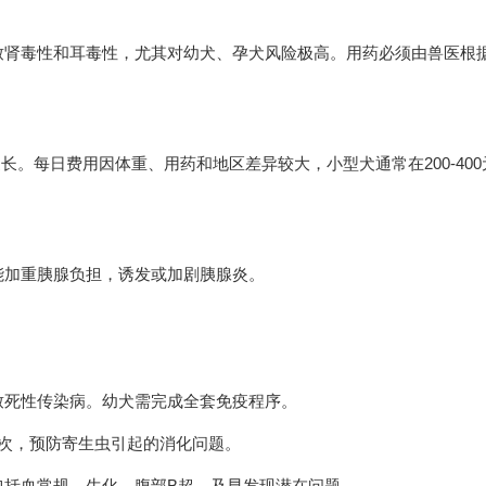
致肾毒性和耳毒性，尤其对幼犬、孕犬风险极高。用药必须由兽医根
更长。每日费用因体重、用药和地区差异较大，小型犬通常在200-400
能加重胰腺负担，诱发或加剧胰腺炎。
致死性传染病。幼犬需完成全套免疫程序。
次，预防寄生虫引起的消化问题。
包括血常规、生化、腹部B超，及早发现潜在问题。