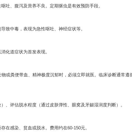
性呕吐、腹泻及营养不良。定期驱虫是有效预防手段。
能导致中毒，表现为急性呕吐、神经症状等。
以消化道症状为首发表现。
吐物或粪便带血、精神极度沉郁时，必须立即就医。临床诊断通常遵
块）、评估脱水程度（通过皮肤弹性、眼窝及牙龈湿润度判断）。
在感染、贫血或脱水。费用约在60-150元。