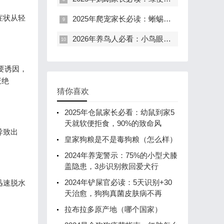
症状从轻
2025年爬宠家长必读：蜥蜴尾巴变黑，是生病警报还是正常现象？
2026年养鸟人必看：小鸟眼睛红肿流泪的紧急处理与长期护理指南
要诱因，
废绝
猜你喜欢
2025年仓鼠家长必看：幼鼠到家5
天就软便拒食，90%的致命风
导致出
皇家狗粮是不是毒狗粮（怎么样）
2024年养宠警示：75%的小型犬膝
盖隐患，3步识别救回爱犬行
2024年铲屎官必读：5天识别+30
迅速脱水
天治愈，狗狗真菌皮肤病不再
拉布拉多原产地（哪个国家）