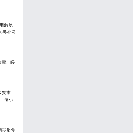
电解质
人类补液
嗉囊。喂
温要求
，每小
初期喂食