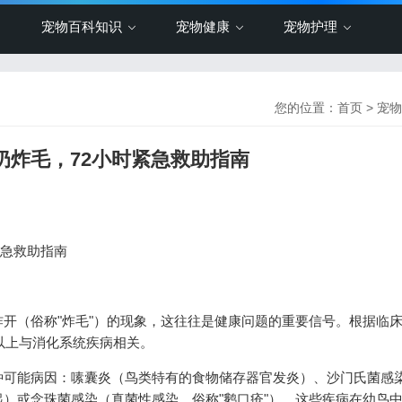
宠物百科知识
宠物健康
宠物护理
您的位置：
首页
>
宠物
呕奶炸毛，72小时紧急救助指南
紧急救助指南
开（俗称"炸毛"）的现象，这往往是健康问题的重要信号。根据临
%以上与消化系统疾病相关。
种可能病因：嗉囊炎（鸟类特有的食物储存器官发炎）、沙门氏菌感
）或念珠菌感染（真菌性感染，俗称"鹅口疮"）。这些疾病在幼鸟