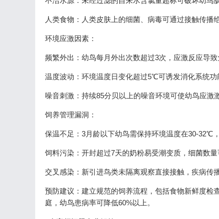
不洁水源：未经过滤的自来水含氯量超标可破坏幼鸟
人类食物：人类皮肤上的细菌、病毒可通过接触传播
环境应激因素：
频繁外出：幼鸟每月外出次数超过3次，应激反应导致
温度波动：环境温度日变化超过5℃可诱发消化系统功
噪音刺激：持续85分贝以上的噪音环境可使幼鸟应激激
饲养管理漏洞：
保温不足：3月龄以下幼鸟需保持环境温度在30-32℃
饲料污染：开封超过7天的奶粉易受潮变质，细菌数量
交叉感染：新引进鸟类未隔离观察直接接触，疾病传播
预防建议：建立规范的饲养流程，包括食物新鲜度检
庭，幼鸟患病率可降低60%以上。