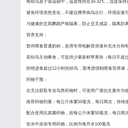
将幼鸟置于保温箱中，温度维持在30-32℃，湿度保持在6
避免环境突然变化，不建议携带病鸟出行，环境应激可
与健康的玄凤鹦鹉严格隔离，防止交叉感染，隔离距离
营养支持：
暂停喂食普通奶粉，改用专用电解质溶液补充水分和
若幼鸟主动啄食，可提供少量新鲜苹果块（每日不超过
拒绝进食超过12小时的幼鸟，需考虑强制喂食营养液，
药物干预：
在无法获取专业鸟类药物时，可使用广谱抗生素作为
推荐药物剂量：每公斤体重50毫克，每日两次，持续
配合使用抗真菌药物，按每公斤体重50毫克，每日两
饮水中添加专用药物，比例为每升水100毫克