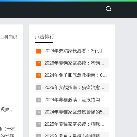
点击排行
百科知识
2024年鹦鹉家长必看：3个月幼鸟呕奶炸毛，72小时紧急救助指南
2026年养狗家庭必读：狗狗卡喉急救与预防全攻略，关键时刻能救它一命
2024年兔子胀气急救指南：6小时黄金抢救期与子宫蓄脓手术3000-5000元费用全解析
2026年实战指南：猫瘟治愈后幼猫站不起来，5步急救与长期护理方案
2024年养猫必读：流浪猫闯入和爱咬人，这8个风险90%的家长都忽略了
床观察，
2024年养猫家庭最该警惕的5大危险信号：猫咪突然站不起来，90%的主人错过了黄金4小时
2025年养猫家庭必读：猫咪眼皮突然肿了，眼睛却没事？3步排查法帮你快速判断
染（一种
中的发病
2025年养兔人最揪心的眼睛问题：兔子单眼流泪、狂抓不止，90%是这4个原因！