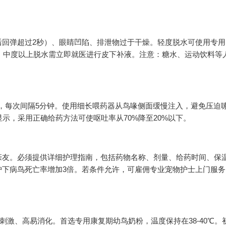
后回弹超过2秒）、眼睛凹陷、排泄物过于干燥。轻度脱水可使用专用
次；中度以上脱水需立即就医进行皮下补液。注意：糖水、运动饮料等
予，每次间隔5分钟。使用细长喂药器从鸟喙侧面缓慢注入，避免压迫
示，采用正确给药方法可使呕吐率从70%降至20%以下。
亲友。必须提供详细护理指南，包括药物名称、剂量、给药时间、保
护下病鸟死亡率增加3倍。若条件允许，可雇佣专业宠物护士上门服务
刺激、高易消化。首选专用康复期幼鸟奶粉，温度保持在38-40℃。