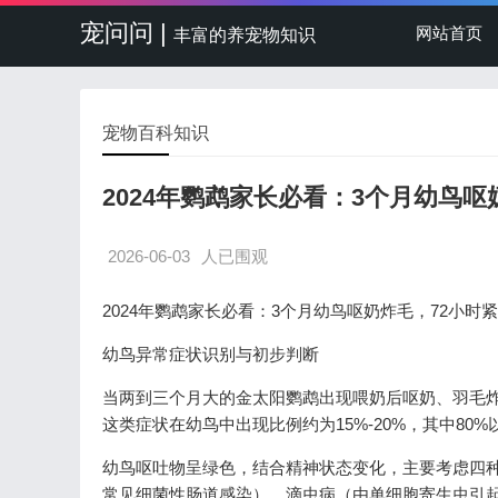
宠问问 |
网站首页
丰富的养宠物知识
宠物百科知识
2024年鹦鹉家长必看：3个月幼鸟
2026-06-03
人已围观
2024年鹦鹉家长必看：3个月幼鸟呕奶炸毛，72小时
幼鸟异常症状识别与初步判断
当两到三个月大的金太阳鹦鹉出现喂奶后呕奶、羽毛炸
这类症状在幼鸟中出现比例约为15%-20%，其中80
幼鸟呕吐物呈绿色，结合精神状态变化，主要考虑四
常见细菌性肠道感染）、滴虫病（由单细胞寄生虫引起