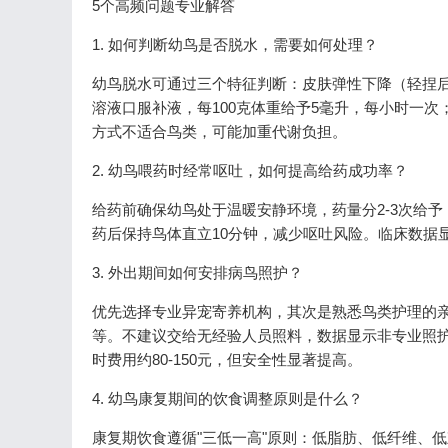
5个高频问题专业解答
1. 如何判断幼鸟是否脱水，需要如何处理？
幼鸟脱水可通过三个特征判断：皮肤弹性下降（轻捏
溶液口服补液，每100克体重给予5毫升，每小时一
方式不适合鸟类，可能加重代谢负担。
2. 幼鸟喂药时经常呕吐，如何提高给药成功率？
给药前确保幼鸟处于温暖安静环境，药量分2-3次给
药后保持鸟体直立10分钟，减少呕吐风险。临床数据显
3. 外出期间如何安排病鸟照护？
优先选择专业异宠寄养机构，其次是熟悉鸟类护理的
等。不建议交给无经验人员照料，数据显示非专业照
时费用约80-150元，但安全性显著提高。
4. 幼鸟康复期间的饮食调整原则是什么？
康复期饮食遵循"三低一高"原则：低脂肪、低纤维、低