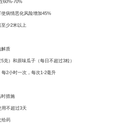
0%-70%
使病情恶化风险增加45%
至少2米以上
电解质
5克）和原味瓜子（每日不超过3粒）
每2小时一次，每次1-2毫升
临时措施
使用不超过3天
次给药