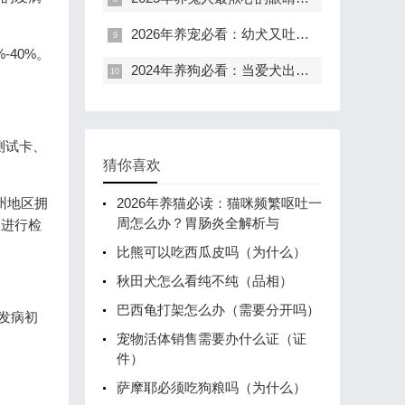
2026年养宠必看：幼犬又吐又拉，别慌！这份紧急处理指南能救它一命
40%。
2024年养狗必看：当爱犬出现软便带血，90%的铲屎官都做错了这些事
测试卡、
猜你喜欢
州地区拥
2026年养猫必读：猫咪频繁呕吐一
周怎么办？胃肠炎全解析与
室进行检
比熊可以吃西瓜皮吗（为什么）
秋田犬怎么看纯不纯（品相）
巴西龟打架怎么办（需要分开吗）
发病初
宠物活体销售需要办什么证（证
件）
萨摩耶必须吃狗粮吗（为什么）