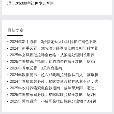
理，这6000字让你少走弯路
最新文章
2024年新手必看：3步搞定幼犬呕吐拉稀红褐色不吃
东西的紧急处理指南
2024年新手必看：90%幼犬眼圈发蓝的真相与科学养
护指南
2025年玄凤鹦鹉拉稀全攻略：从紧急处理到长期养
护，守护爱鸟健康
2025年养猫避坑指南：幼猫猫癣自救全攻略，这3个
致命错误千万别犯！
2026年养龟必看：3天救命指南
2024年数据警示：超六成狗狗拉稀祸从口入，咳嗽腹
泻并发需警惕这5大危险信号
2024年养猫家庭必读：猫咪突然没精神趴着不动，这
8个原因和4步紧急处理方案
2025年农村养猫紧急自救指南：猫咪母鸡蹲、呕吐、
流口水，远离宠物医院时如何应
2025年养猫家庭必读：猫咪呕吐拉稀全攻略，这7种
情况必须立即送医
2025年紧急避坑！小猫耳朵抠出棕色分泌物？3分钟
自检+5步处理，省下千元冤枉钱