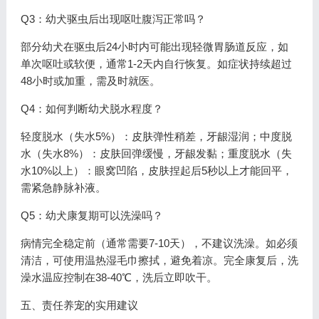
Q3：幼犬驱虫后出现呕吐腹泻正常吗？
部分幼犬在驱虫后24小时内可能出现轻微胃肠道反应，如
单次呕吐或软便，通常1-2天内自行恢复。如症状持续超过
48小时或加重，需及时就医。
Q4：如何判断幼犬脱水程度？
轻度脱水（失水5%）：皮肤弹性稍差，牙龈湿润；中度脱
水（失水8%）：皮肤回弹缓慢，牙龈发黏；重度脱水（失
水10%以上）：眼窝凹陷，皮肤捏起后5秒以上才能回平，
需紧急静脉补液。
Q5：幼犬康复期可以洗澡吗？
病情完全稳定前（通常需要7-10天），不建议洗澡。如必须
清洁，可使用温热湿毛巾擦拭，避免着凉。完全康复后，洗
澡水温应控制在38-40℃，洗后立即吹干。
五、责任养宠的实用建议