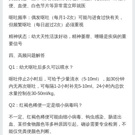
便、血便、白色节片等异常需立即就医
呕吐频率：偶发呕吐（每月1-2次）可能与进食过快有关，
但频繁呕吐（每日超过2次）必须重视
精神状态：幼犬天性活泼好动，精神萎靡、嗜睡是疾病的重
要信号
四、高频问题解答
Q1：幼犬呕吐后多久可以喂水？
呕吐停止2小时后，可给予少量清水（5-10ml），如30分钟
内无再次呕吐，可每隔1-2小时补充5-10ml。24小时内总饮
水量控制在30-50ml/kg。
Q2：红褐色稀便一定是细小病毒吗？
不一定。红褐色稀便可能由细小病毒、钩虫感染、肠道出
血、某些食物颜色等多种原因引起。确诊需要专业检测，不
能仅凭粪便颜色判断。