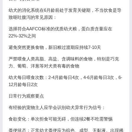
幼犬的消化系统在6月龄前处于发育关键期，不当饮食是导
致呕吐腹泻的常见原因：
选择符合AAFCO标准的优质幼犬粮，蛋白质含量应在
22%-32%之间
避免突然更换食物，新旧粮过渡期应持续7-10天
严禁喂食人类高脂、高盐、含调味料的食物，特别是巧克
力、葡萄、洋葱等对犬类有毒的食物
幼犬每日喂食次数：2-4月龄每日4次，4-6月龄每日3次，6-
12月龄每日2次
日常行为观察要点
有经验的宠物主人应学会识别幼犬异常行为信号：
食欲变化：单次拒食可能无碍，但连续2餐不吃需警惕
粪便状态：正常幼犬粪便应为棕色、成型、无黏液。出现稀