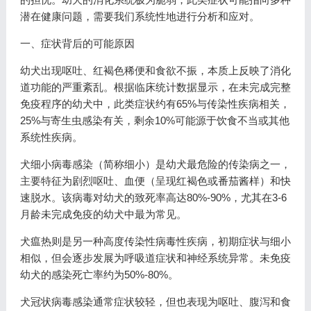
潜在健康问题，需要我们系统性地进行分析和应对。
一、症状背后的可能原因
幼犬出现呕吐、红褐色稀便和食欲不振，本质上反映了消化
道功能的严重紊乱。根据临床统计数据显示，在未完成完整
免疫程序的幼犬中，此类症状约有65%与传染性疾病相关，
25%与寄生虫感染有关，剩余10%可能源于饮食不当或其他
系统性疾病。
犬细小病毒感染（简称细小）是幼犬最危险的传染病之一，
主要特征为剧烈呕吐、血便（呈现红褐色或番茄酱样）和快
速脱水。该病毒对幼犬的致死率高达80%-90%，尤其在3-6
月龄未完成免疫的幼犬中最为常见。
犬瘟热则是另一种高度传染性病毒性疾病，初期症状与细小
相似，但会逐步发展为呼吸道症状和神经系统异常。未免疫
幼犬的感染死亡率约为50%-80%。
犬冠状病毒感染通常症状较轻，但也表现为呕吐、腹泻和食