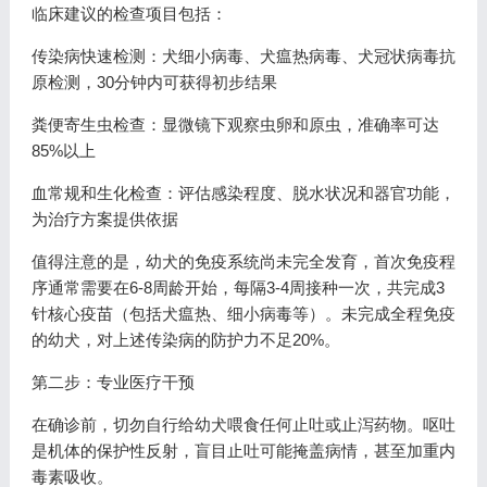
临床建议的检查项目包括：
传染病快速检测：犬细小病毒、犬瘟热病毒、犬冠状病毒抗
原检测，30分钟内可获得初步结果
粪便寄生虫检查：显微镜下观察虫卵和原虫，准确率可达
85%以上
血常规和生化检查：评估感染程度、脱水状况和器官功能，
为治疗方案提供依据
值得注意的是，幼犬的免疫系统尚未完全发育，首次免疫程
序通常需要在6-8周龄开始，每隔3-4周接种一次，共完成3
针核心疫苗（包括犬瘟热、细小病毒等）。未完成全程免疫
的幼犬，对上述传染病的防护力不足20%。
第二步：专业医疗干预
在确诊前，切勿自行给幼犬喂食任何止吐或止泻药物。呕吐
是机体的保护性反射，盲目止吐可能掩盖病情，甚至加重内
毒素吸收。