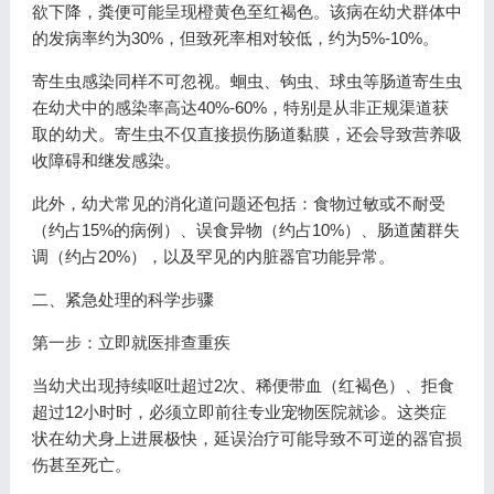
欲下降，粪便可能呈现橙黄色至红褐色。该病在幼犬群体中
的发病率约为30%，但致死率相对较低，约为5%-10%。
寄生虫感染同样不可忽视。蛔虫、钩虫、球虫等肠道寄生虫
在幼犬中的感染率高达40%-60%，特别是从非正规渠道获
取的幼犬。寄生虫不仅直接损伤肠道黏膜，还会导致营养吸
收障碍和继发感染。
此外，幼犬常见的消化道问题还包括：食物过敏或不耐受
（约占15%的病例）、误食异物（约占10%）、肠道菌群失
调（约占20%），以及罕见的内脏器官功能异常。
二、紧急处理的科学步骤
第一步：立即就医排查重疾
当幼犬出现持续呕吐超过2次、稀便带血（红褐色）、拒食
超过12小时时，必须立即前往专业宠物医院就诊。这类症
状在幼犬身上进展极快，延误治疗可能导致不可逆的器官损
伤甚至死亡。