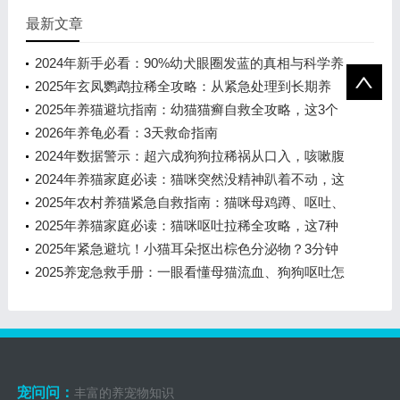
最新文章
2024年新手必看：90%幼犬眼圈发蓝的真相与科学养
护指南
2025年玄凤鹦鹉拉稀全攻略：从紧急处理到长期养
护，守护爱鸟健康
2025年养猫避坑指南：幼猫猫癣自救全攻略，这3个
致命错误千万别犯！
2026年养龟必看：3天救命指南
2024年数据警示：超六成狗狗拉稀祸从口入，咳嗽腹
泻并发需警惕这5大危险信号
2024年养猫家庭必读：猫咪突然没精神趴着不动，这
8个原因和4步紧急处理方案
2025年农村养猫紧急自救指南：猫咪母鸡蹲、呕吐、
流口水，远离宠物医院时如何应
2025年养猫家庭必读：猫咪呕吐拉稀全攻略，这7种
情况必须立即送医
2025年紧急避坑！小猫耳朵抠出棕色分泌物？3分钟
自检+5步处理，省下千元冤枉钱
2025养宠急救手册：一眼看懂母猫流血、狗狗呕吐怎
么办
宠问问：
丰富的养宠物知识