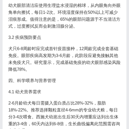
幼犬眼部清洁应使用生理盐水浸湿的棉球，从内眼角向外眼
角单向擦拭，每日1-2次。环境湿度保持在50%以上可减少
泪痕形成。值得注意的是，65%的眼部问题源于不当清洁方
式，过度擦拭反而会刺激泪腺分泌。
3.2 疾病预防要点
犬只6-8周龄时应完成首针疫苗接种，12周龄完成全套基础
免疫。眼部疾病高发期为3-6月龄，此阶段应避免接触其他
未免疫犬只。研究显示，完成基础免疫的幼犬眼部感染风险
降低78%。
四、科学喂养与营养管理
4.1 幼犬营养需求
2-6月龄幼犬每日需摄入蛋白质占比28%-32%，脂肪
18%-22%。推荐选择颗粒直径4-6mm的专业幼犬粮，每日
分3-4次喂食。西施犬幼崽出生后30天内增重应达到出生体
重的3-4倍，60天内达到6-8倍，生长曲线偏离此范围需咨询