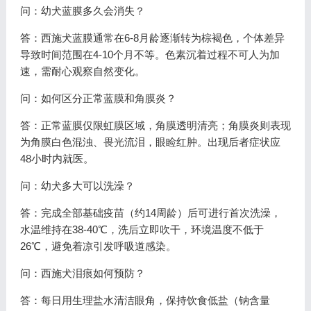
问：幼犬蓝膜多久会消失？
答：西施犬蓝膜通常在6-8月龄逐渐转为棕褐色，个体差异
导致时间范围在4-10个月不等。色素沉着过程不可人为加
速，需耐心观察自然变化。
问：如何区分正常蓝膜和角膜炎？
答：正常蓝膜仅限虹膜区域，角膜透明清亮；角膜炎则表现
为角膜白色混浊、畏光流泪，眼睑红肿。出现后者症状应
48小时内就医。
问：幼犬多大可以洗澡？
答：完成全部基础疫苗（约14周龄）后可进行首次洗澡，
水温维持在38-40℃，洗后立即吹干，环境温度不低于
26℃，避免着凉引发呼吸道感染。
问：西施犬泪痕如何预防？
答：每日用生理盐水清洁眼角，保持饮食低盐（钠含量