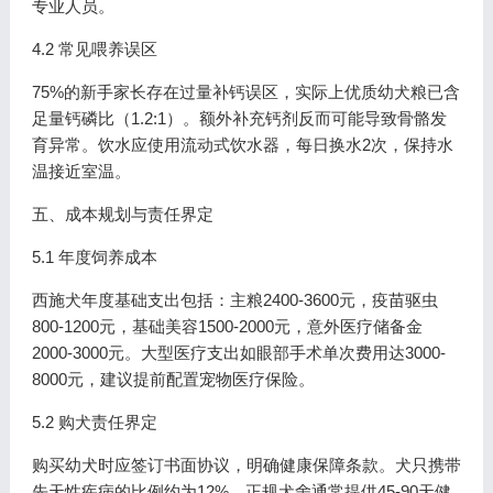
专业人员。
4.2 常见喂养误区
75%的新手家长存在过量补钙误区，实际上优质幼犬粮已含
足量钙磷比（1.2:1）。额外补充钙剂反而可能导致骨骼发
育异常。饮水应使用流动式饮水器，每日换水2次，保持水
温接近室温。
五、成本规划与责任界定
5.1 年度饲养成本
西施犬年度基础支出包括：主粮2400-3600元，疫苗驱虫
800-1200元，基础美容1500-2000元，意外医疗储备金
2000-3000元。大型医疗支出如眼部手术单次费用达3000-
8000元，建议提前配置宠物医疗保险。
5.2 购犬责任界定
购买幼犬时应签订书面协议，明确健康保障条款。犬只携带
先天性疾病的比例约为12%，正规犬舍通常提供45-90天健