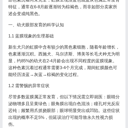
特征，通常在6-8月龄逐渐转为棕褐色，而非如部分卖家所
述会变成纯黑色。
一、幼犬眼部发育的科学认知
1.1 蓝膜现象的生理基础
新生犬只的虹膜中含有较少的黑色素细胞，随着年龄增长，
色素逐渐沉积。西施犬、马尔济斯、博美等长毛犬种尤为明
显，约85%的幼犬在2-4月龄会出现不同程度的蓝膜现象。
这种色素沉着过程通常需要3-4个月完成，期间虹膜颜色可
能经历淡蓝→灰蓝→棕褐的变化过程。
1.2 需警惕的异常症状
尽管多数蓝膜属正常发育，但以下情况需立即就医：眼睛分
泌物增多且呈黄绿色；眼角膜出现白色混浊；瞳孔对光反应
迟钝；频繁用爪抓挠眼部；眼球明显突出或凹陷。这些症状
出现的概率不足5%，但延误治疗可能导致永久性视力损
伤。