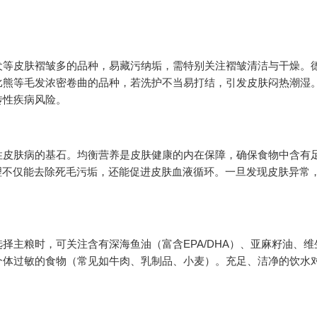
犬等皮肤褶皱多的品种，易藏污纳垢，需特别关注褶皱清洁与干燥。
比熊等毛发浓密卷曲的品种，若洗护不当易打结，引发皮肤闷热潮湿
传性疾病风险。
性皮肤病的基石。均衡营养是皮肤健康的内在保障，确保食物中含有
常梳理不仅能去除死毛污垢，还能促进皮肤血液循环。一旦发现皮肤异常
择主粮时，可关注含有深海鱼油（富含EPA/DHA）、亚麻籽油、维
个体过敏的食物（常见如牛肉、乳制品、小麦）。充足、洁净的饮水