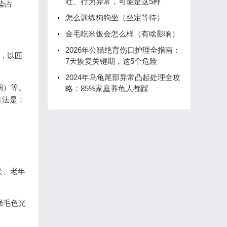
吐、行为异常，可能是这5种
染占
怎么训练狗狗坐（坐定等待）
金毛吃米饭会怎么样（有啥影响）
2026年公猫绝育伤口护理全指南：
间，以匹
7天恢复关键期，这5个危险
2024年乌龟尾部异常凸起处理全攻
润）等。
略：85%家庭养龟人都踩
方法是：
犬、老年
。
强毛色光