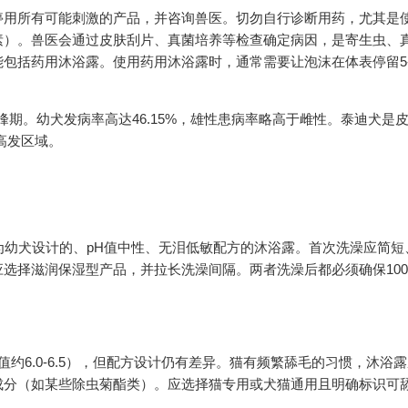
停用所有可能刺激的产品，并咨询兽医。切勿自行诊断用药，尤其是
素）。兽医会通过皮肤刮片、真菌培养等检查确定病因，是寄生虫、
包括药用沐浴露。使用药用沐浴露时，通常需要让泡沫在体表停留5-
峰期。幼犬发病率高达46.15%，雄性患病率略高于雌性。泰迪犬是
高发区域。
为幼犬设计的、pH值中性、无泪低敏配方的沐浴露。首次洗澡应简短
选择滋润保湿型产品，并拉长洗澡间隔。两者洗澡后都必须确保100
约6.0-6.5），但配方设计仍有差异。猫有频繁舔毛的习惯，沐浴
成分（如某些除虫菊酯类）。应选择猫专用或犬猫通用且明确标识可