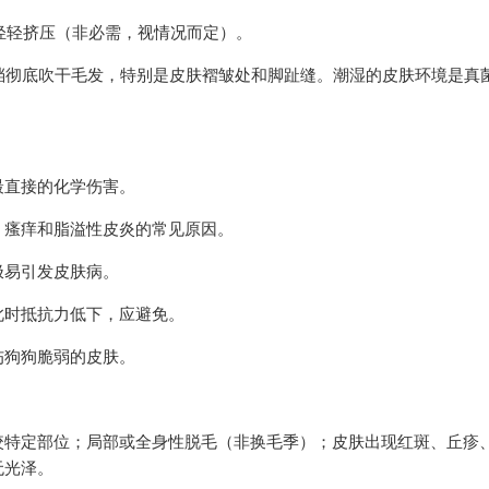
向轻轻挤压（非必需，视情况而定）。
温档彻底吹干毛发，特别是皮肤褶皱处和脚趾缝。潮湿的皮肤环境是真
最直接的化学伤害。
、瘙痒和脂溢性皮炎的常见原因。
极易引发皮肤病。
此时抵抗力低下，应避免。
伤狗狗脆弱的皮肤。
咬特定部位；局部或全身性脱毛（非换毛季）；皮肤出现红斑、丘疹
无光泽。