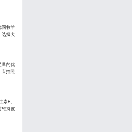
德国牧羊
。选择犬
足量的优
，应拍照
生素E、
对维持皮