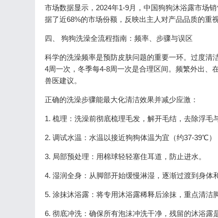
市场数据显示，2024年1-9月，中国狗狗沐浴露市场销
据了近68%的市场份额，反映出主人对产品品质的重
四、 狗狗洗澡全流程指南：频率、步骤与误区
科学的洗澡频率是预防皮肤问题的重要一环。过度清洁
4周一次，冬季每4-8周一次是合理区间。频繁外出
兽医建议。
正确的洗澡步骤能最大化清洁效果并减少应激：
1. 梳理：洗澡前彻底梳理毛发，解开毛结，去除浮毛
2. 调试水温：水温以接近狗狗体温为宜（约37-39
3. 局部预处理：用棉球轻轻塞住耳道，防止进水。
4. 湿润全身：从脚部开始缓慢淋湿，逐渐过渡到身
5. 涂抹沐浴露：将专用沐浴露稀释后涂抹，重点清
6. 彻底冲洗：确保所有泡沫冲洗干净，残留的沐浴露