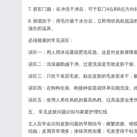
7. 挤肛门腺：在冲洗干净后，可于肛门4点和8点方
8. 彻底吹干：用毛巾吸干水分后，立即用吹风机低
滋生的温床。
必须规避的常见误区：
误区一：用人用沐浴露或肥皂应急。这是对皮肤屏障
误区二：洗澡越勤越干净。过度洗澡是导致皮肤干燥
误区三：只吹干表层毛发。贴近皮肤的毛发若未干，
误区四：在狗狗生病、刚接种疫苗或怀孕后期洗澡。
误区五：使用人类吹风机的最高热档。过高温度会烫
五、 常见皮肤问题识别与家庭护理红线
主人应学会识别皮肤问题的早期信号：频繁抓挠、啃
结痂；皮屑异常增多；体味突然加重；毛发变得干枯