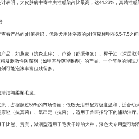
计表明，犬皮肤病中寄生虫性感染占比最高，达44.23%，真菌性感
景
产品的pH值标识，优质犬用沐浴露的pH值应标明在6.5-7.5之
的产品，如燕麦（抗炎止痒）、芦荟（舒缓修复）、椰子油（深层滋
酒精及刺激性防腐剂（如甲基异噻唑啉酮）的产品。一个简单的测试
泡剂可能泡沫丰富但残留多。
础清洁与柔顺毛发。
流，占据超过55%的市场份额；低敏无泪型配方极度温和，适合幼
酮康唑（抗真菌）、氯己定（抗菌），适用于兽医指导下的辅助治疗
用于比熊、贵宾，滋润型适用于毛发干燥的犬种，深色犬专用型可增