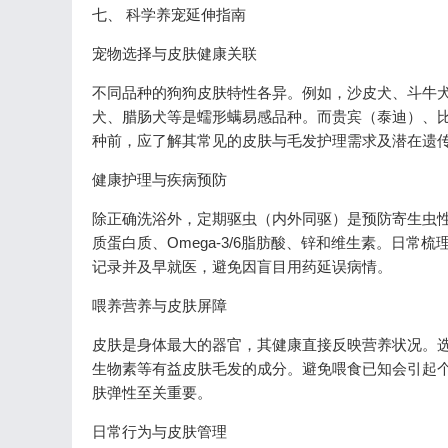
七、 科学养宠延伸指南
宠物选择与皮肤健康关联
不同品种的狗狗皮肤特性各异。例如，沙皮犬、斗牛
犬、腊肠犬等是蠕形螨易感品种。而贵宾（泰迪）、
种前，应了解其常见的皮肤与毛发护理需求及潜在遗
健康护理与疾病预防
除正确洗浴外，定期驱虫（内外同驱）是预防寄生虫
质蛋白质、Omega-3/6脂肪酸、锌和维生素。日
记录并及早就医，避免因盲目用药延误病情。
喂养营养与皮肤屏障
皮肤是身体最大的器官，其健康直接反映营养状况。选
生物素等有益皮肤毛发的成分。避免喂食已知会引起
肤弹性至关重要。
日常行为与皮肤管理