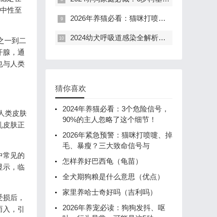
向中性至
2026年养猫必看：猫咪打喷嚏别慌，这7个信号要警惕！
2024幼犬呼吸道感染全解析：7天治疗无效后，这5个检查必须做
之一到二
汗腺，通
也与人类
猜你喜欢
2024年养猫必看：3个危险信号，
人类皮肤
90%的主人忽略了这个细节！
乱皮肤正
2026年紧急预警：猫咪打喷嚏、掉
毛、暴瘦？三大致命信号与
中常见的
怎样养好巴西龟（龟苗）
显示，临
全犬期狗粮是什么意思（优点）
家里养哈士奇好吗（吉利吗）
受损后，
2026年养宠必读：狗狗发抖、呕
而入，引