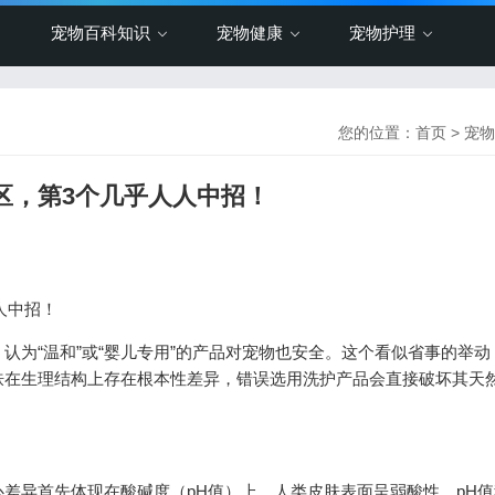
宠物百科知识
宠物健康
宠物护理
您的位置：
首页
>
宠物
误区，第3个几乎人人中招！
人中招！
认为“温和”或“婴儿专用”的产品对宠物也安全。这个看似省事的举动
肤在生理结构上存在根本性差异，错误选用洗护产品会直接破坏其天
差异首先体现在酸碱度（pH值）上。人类皮肤表面呈弱酸性，pH