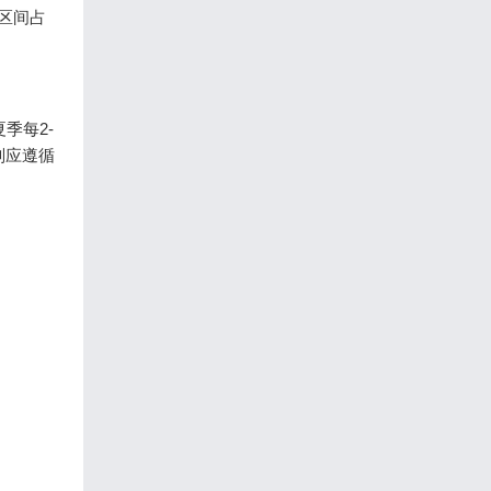
格区间占
季每2-
则应遵循