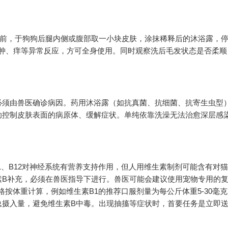
用前，于狗狗后腿内侧或腹部取一小块皮肤，涂抹稀释后的沐浴露，停
红、肿、痒等异常反应，方可全身使用。同时观察洗后毛发状态是否柔顺
必须由兽医确诊病因。药用沐浴露（如抗真菌、抗细菌、抗寄生虫型
助控制皮肤表面的病原体、缓解症状。单纯依靠洗澡无法治愈深层感
1、B12对神经系统有营养支持作用，但人用维生素制剂可能含有对
素B补充，必须在兽医指导下进行。兽医可能会建议使用宠物专用的
格按体重计算，例如维生素B1的推荐口服剂量为每公斤体重5-30毫
总摄入量，避免维生素B中毒。出现抽搐等症状时，首要任务是立即