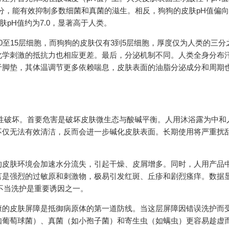
部分，能有效抑制多数细菌和真菌的滋生。相反，狗狗的皮肤pH值偏
肤pH值约为7.0，显著高于人类。
0至15层细胞，而狗狗的皮肤仅有3到5层细胞，厚度仅为人类的三分
化学刺激的抵抗力也相应更差。最后，分泌机制不同。人类全身分布
于脚垫，其体温调节更多依赖喘息，皮肤表面的油脂分泌成分和周期
性破坏。首要危害是破坏皮肤微生态与酸碱平衡。人用沐浴露为中和
不仅无法有效清洁，反而会进一步碱化皮肤表面。长期使用将严重扰
的皮肤环境会加速水分流失，引起干燥、皮屑增多。同时，人用产品
言是强烈的过敏原和刺激物，极易引发红斑、丘疹和剧烈瘙痒。数据
，不当洗护是重要诱因之一。
康的皮肤屏障是抵御病原体的第一道防线。当这层屏障因错误洗护而
如葡萄球菌）、真菌（如小孢子菌）和寄生虫（如螨虫）更容易趁虚