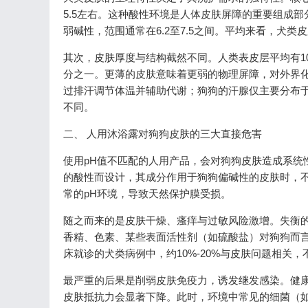
5.5左右。这种酸性环境是人体皮肤屏障的重要组成
弱碱性，范围通常在6.2至7.5之间。平均来看，犬类皮
其次，皮肤厚度与结构截然不同。人类表皮层平均有1
分之一。更薄的皮肤意味着更弱的物理屏障，对外界
过排汗调节体温并辅助代谢；狗狗的汗腺仅主要分布
不同。
二、 人用沐浴露对狗狗皮肤的三大直接危害
使用pH值不匹配的人用产品，会对狗狗皮肤造成系统
的酸性而设计，其成分作用于狗狗偏碱性的皮肤时，
常的pH环境，导致天然保护膜受损。
随之而来的是皮肤干燥、瘙痒与过敏风险激增。失衡
香精、色素、某些表面活性剂（如硫酸盐）对狗狗而
床就诊的犬类病例中，约10%-20%与皮肤问题相关
最严重的后果是削弱皮肤免疫力，诱发继发感染。健
皮肤抵抗力会显著下降。此时，环境中常见的细菌（