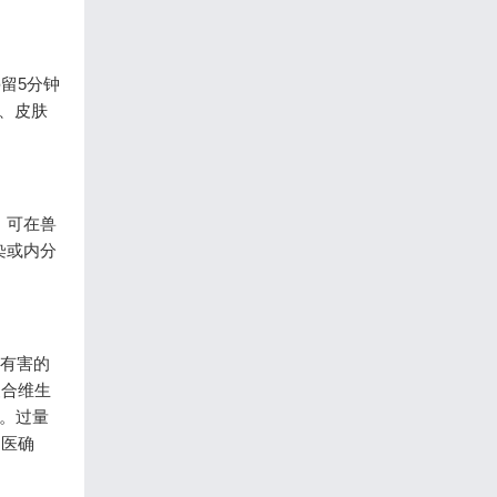
留5分钟
、皮肤
）可在兽
染或内分
猫有害的
复合维生
克。过量
送医确