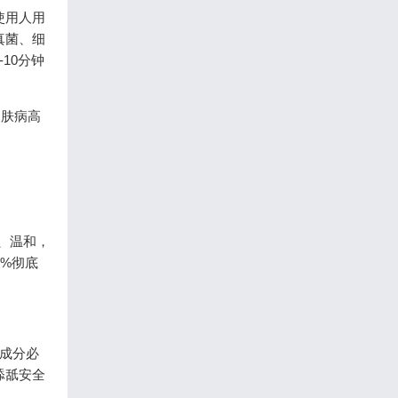
使用人用
真菌、细
10分钟
皮肤病高
、温和，
%彻底
露成分必
舔舐安全