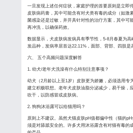
一旦发现上述任何症状，家庭护理的首要原则是立即
皮肤病药膏，其中可能含有对犬类有毒的成分（如激
菌感染还是过敏，并开具针对性的治疗方案，其中可能
再冲洗，以确保药效。
数据显示，犬皮肤病发病具有季节性，5-8月春夏为高
发品种，发病率居首达22.11%，面部、背部、四肢是
六、 五个高频问题深度解答
1. 幼犬/老年犬洗澡有什么特别注意事项？
幼犬（2月龄以上至1岁）皮肤更为娇嫩，必须选用专
建立积极联想。老年犬皮肤油脂分泌减少，易干燥，应
吹干，以防感冒或皮肤病。
2. 狗狗沐浴露可以给猫用吗？
原则上不建议。虽然犬猫皮肤pH值都偏中性（猫的pH值
须是对舔舐安全的。许多犬用沐浴露含有对猫有毒的
的产品。