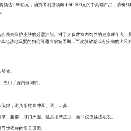
售额达2.85亿元，消费者明显倾向于50-300元的中高端产品，该价
视。
会洗去保护皮肤的必需油脂。对于大多数室内饲养的健康成年犬，夏
、在草地沙地玩耍的狗狗可适当缩短周期，而皮肤敏感或有疾病的犬只
与脏物。
℃），先用手腕内侧测试。
体和头部，避免水柱直冲耳、眼、口鼻。
洁脚掌、腹部、肛门周围。轻柔按摩皮肤，而非仅仅揉搓毛发。
是导致瘙痒的常见原因。