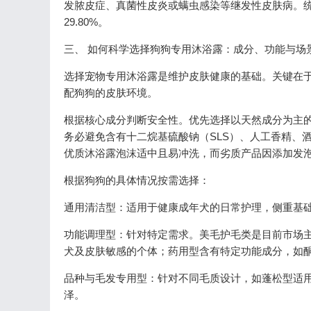
发脓皮症、真菌性皮炎或螨虫感染等继发性皮肤病。统
29.80%。
三、 如何科学选择狗狗专用沐浴露：成分、功能与场
选择宠物专用沐浴露是维护皮肤健康的基础。关键在于查看
配狗狗的皮肤环境。
根据核心成分判断安全性。优先选择以天然成分为主
务必避免含有十二烷基硫酸钠（SLS）、人工香精、
优质沐浴露泡沫适中且易冲洗，而劣质产品因添加发
根据狗狗的具体情况按需选择：
通用清洁型：适用于健康成年犬的日常护理，侧重基
功能调理型：针对特定需求。美毛护毛类是目前市场主
犬及皮肤敏感的个体；药用型含有特定功能成分，如
品种与毛发专用型：针对不同毛质设计，如蓬松型适
泽。