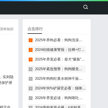
点击排行
百科知识
2025年养狗必看：狗狗洗澡的5大误区，第3个几乎人人中招！
2024幼猫健康警报：拉稀+打喷嚏，这5步紧急处理法能救它命！
2025年养宠必看：柴犬“爆脸”和猫咪“发腮”的真相，别再被“吃胖就行”忽悠了！
2025年紧急预警：狗狗睡觉呼吸急促？这8种情况可能致命，第3种最常见！
，实则隐
2025年狗狗吐黄水精神不振终极指南：从原因判断到紧急处理，一文掌握
然保护屏
2024年90%铲屎官必看：猫咪尿闭康复后乱尿的7个破解方案
2026年养宠必读：狗狗呕吐腹胀，7成主人忽略的怀孕信号与肠胃危机
值稳定在
2024养狗家庭必藏：6岁柯基绿色血便的7天康复全攻略