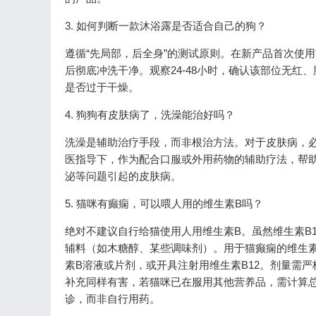
3. 如何判断一款沐浴露是否适合自己的狗？
遵循“先局部，后全身”的测试原则。在新产品首次使
后彻底冲洗干净。观察24-48小时，确认该部位无
是否过于干燥。
4. 狗狗有皮肤病了，洗澡能治好吗？
洗澡是辅助治疗手段，而非根治方法。对于皮肤病，
医指导下，作为配合口服或外用药物的辅助疗法，帮
泌等问题引起的皮肤病。
5. 猫咪有癫痫，可以喂人用的维生素B吗？
绝对不建议自行给猫使用人用维生素B。虽然维生素B
辅料（如木糖醇、某些调味剂）。用于猫癫痫的维生
素B溶液或片剂，或开具注射用维生素B12。剂量需严
补充同样有害，若猫咪已在服用其他营养品，需计算
诊，而非自行用药。