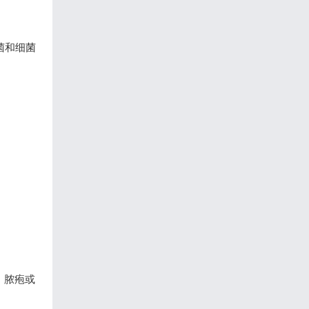
菌和细菌
、脓疱或