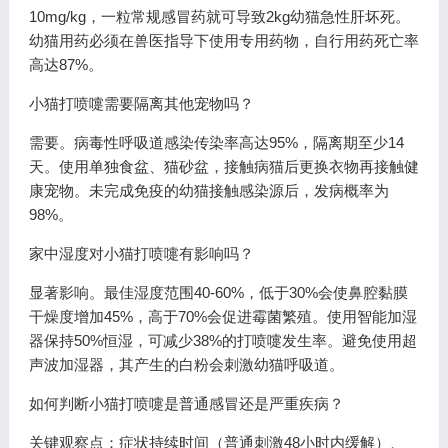
10mg/kg，一粒常规感冒药就可导致2kg幼猫急性肝坏死。
幼猫用药必须在兽医指导下使用专用药物，自行用药死亡率
高达87%。
小猫打喷嚏需要隔离其他宠物吗？
需要。病毒性呼吸道感染传染率高达95%，隔离期至少14
天。使用单独食盆、猫砂盆，接触病猫后更换衣物再接触健
康宠物。未完成免疫的幼猫接触感染源后，发病概率为
98%。
家中湿度对小猫打喷嚏有影响吗？
显著影响。最佳湿度范围40-60%，低于30%会使鼻腔黏膜
干燥度增加45%，高于70%会促进霉菌繁殖。使用智能加湿
器保持50%恒湿，可减少38%的打喷嚏发生率。避免使用超
声波加湿器，其产生的白粉会刺激幼猫呼吸道。
如何判断小猫打喷嚏是普通感冒还是严重疾病？
关键观察点：症状持续时间（普通刺激48小时内缓解）、