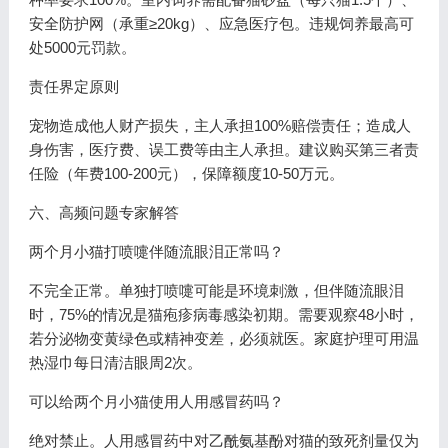
安全防护网（承重≥20kg）、应急医疗包。违规饲养最高可
处5000元罚款。
责任界定原则
宠物造成他人财产损失，主人承担100%赔偿责任；造成人
身伤害，医疗费、误工费等由主人承担。建议购买第三者责
任险（年费100-200元），保障额度10-50万元。
六、高频问题专家解答
两个月小猫打喷嚏伴随流眼泪正常吗？
不完全正常。单独打喷嚏可能是环境刺激，但伴随流眼泪
时，75%的情况是猫疱疹病毒感染初期。需要观察48小时，
若分泌物变黄绿色或精神变差，必须就医。家庭护理可用温
热湿巾每日清洁眼周2次。
可以给两个月小猫使用人用感冒药吗？
绝对禁止。人用感冒药中对乙酰氨基酚对猫的致死剂量仅为