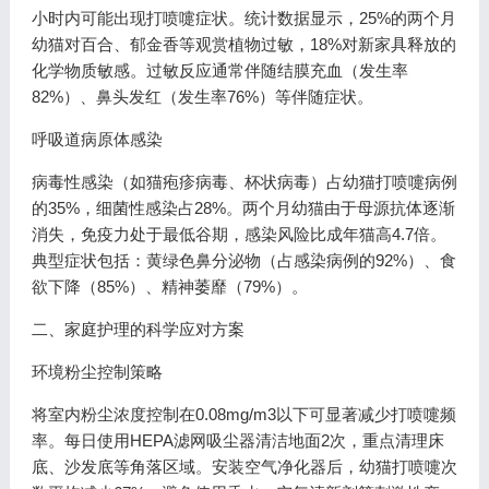
小时内可能出现打喷嚏症状。统计数据显示，25%的两个月
幼猫对百合、郁金香等观赏植物过敏，18%对新家具释放的
化学物质敏感。过敏反应通常伴随结膜充血（发生率
82%）、鼻头发红（发生率76%）等伴随症状。
呼吸道病原体感染
病毒性感染（如猫疱疹病毒、杯状病毒）占幼猫打喷嚏病例
的35%，细菌性感染占28%。两个月幼猫由于母源抗体逐渐
消失，免疫力处于最低谷期，感染风险比成年猫高4.7倍。
典型症状包括：黄绿色鼻分泌物（占感染病例的92%）、食
欲下降（85%）、精神萎靡（79%）。
二、家庭护理的科学应对方案
环境粉尘控制策略
将室内粉尘浓度控制在0.08mg/m3以下可显著减少打喷嚏频
率。每日使用HEPA滤网吸尘器清洁地面2次，重点清理床
底、沙发底等角落区域。安装空气净化器后，幼猫打喷嚏次