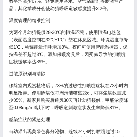
数平均减少67%。避免使用香水、空气清新剂等刺激性产
品，其化学成分会使幼猫呼吸道敏感度提升3.2倍。
温度管理的精准控制
为两个月幼猫提供28-30℃的恒温环境，使用恒温电热毯
（表面温度控制在32℃±1℃）垫在休息区域。环境温度每降
低1℃，幼猫能量消耗增加8%。夜间可使用智能温控器，保
持温差不超过3℃。添加保暖窝具后，因受凉导致的打喷嚏
症状缓解率达89%。
过敏原识别与清除
移除室内观赏植物后，73%的过敏性打喷嚏症状在72小时内
明显改善。使用除螨仪每周清洁猫窝2次，可将尘螨数量减
少95%。新家具购买后通风30天再让幼猫接触，甲醛浓度降
至0.08mg/m3以下时，呼吸道刺激症状发生率降低81%。
感染症状的紧急处理
当幼猫出现黄绿色鼻分泌物、连续24小时打喷嚏超过15