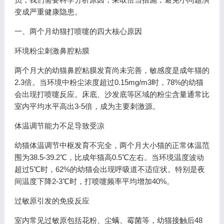
变成严重健康隐患。
一、两个月幼猫打喷嚏的四大核心原因
环境粉尘刺激鼻腔粘膜
两个月大的幼猫鼻腔粘膜发育尚未完善，敏感度是成年猫的
2.3倍。当环境中粉尘浓度超过0.15mg/m3时，78%的幼猫
会出现打喷嚏反应。床底、沙发底等区域的粉尘含量通常比
室内平均水平高出3-5倍，成为主要刺激源。
体温调节能力不足导致受凉
幼猫体温调节中枢发育不完全，两个月大小猫的正常体温范
围为38.5-39.2℃，比成年猫高0.5℃左右。当环境温度波动
超过5℃时，62%的幼猫会出现呼吸道不适症状。特别是夜
间温度下降2-3℃时，打喷嚏频率平均增加40%。
过敏原引发的免疫反应
室内常见过敏原包括花粉、尘螨、霉菌等，幼猫接触后48