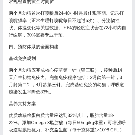
常规检查的黄金时间窗
两个月幼猫首次打喷嚏后24-48小时是最佳观察期。记录打
喷嚏频率（正常生理打喷嚏每日不超过5次）、分泌物性
状、体温变化等关键数据。70%的轻度症状会在72小时内自
行缓解，30%需要专业干预。
四、预防体系的全面构建
基础免疫规划
两个月幼猫应完成核心疫苗第一针（猫三联），接种后14
天产生初始免疫力。完整免疫程序包括：2月龄第一针，3
月龄第二针，4月龄第三针。完成基础免疫的幼猫，呼吸道
感染发生率降低83%。
营养支持方案
优质幼猫粮蛋白质含量应达到32%以上，脂肪含量18-
22%。添加Omega-3脂肪酸（每日50mg/kg体重）可增强呼
吸道黏膜抵抗力。补充益生菌（每千克体重1×10^8 CFU）