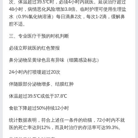
次、体温超过39.5℃时，必须4小时内就医。延误治疗超过
48小时，病情恶化风险增加3.8倍。临时护理可使用生理盐
水（0.9%氯化钠溶液）每日滴鼻2次，每次1-2滴，缓解鼻
腔不适。
三、专业医疗干预的时机判断
必须立即就医的红色警报
鼻分泌物呈黄绿色且有异味（细菌感染标志）
24小时内打喷嚏超过20次
伴随眼部分泌物增多、结膜红肿
体温超过39.5℃或低于37.8℃
食欲下降超过50%持续12小时
统计数据表明，符合上述任一条件的幼猫，72小时内不就
医的死亡率达到12%，而及时治疗的存活率可达99.3%。