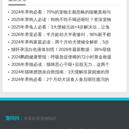
2024年养狗必看：70%的宠物主都忽略的咳嗽真相与
科学应对指南
2025年养狗人必读：狗狗不吃不喝还呕吐？资深宠物
专家详解8大原因+3步急救法，看
2025年养兔人必看：3大便秘元凶+4步解决法，让兔
宝告别“便便困难户”
2026年养宠必看：半月龄幼犬半夜惨叫，90%新手都
犯的喂养错误
2024年养狗家庭必读：两个月幼犬便秘全解析，5步
紧急处理法救急防病
猫怀孕流白色液体别慌！2026年最新数据：38%母猫
曾遭遇，这5步处理最关键
2024鹦鹉健康警报：呼吸急促便稀的72小时黄金救援
方案
2026年养猫必读：猫咪恶心干呕+后肢无力，这两个
致命组合千万别忽视！
2024年猫咪膀胱炎自救指南：3天缓解排尿困难的用
药方案
2024年养狗必看：2个月幼犬误食人食后呕吐腹泻的
紧急处理指南
宠问问：
丰富的养宠物知识