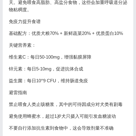
天。避免喂食高脂肪、高盐分食物，这些会加重呼吸道分泌
物粘稠度。
免疫力提升食谱
基础配方：优质犬粮70% + 新鲜蔬菜20% + 优质蛋白10%
关键营养素：
维生素C：每日50-100mg，增强黏膜屏障
锌元素：每日5-10mg，促进抗体合成
益生菌：每日10^9 CFU，维持肠道免疫
避雷指南
禁止喂食人类止咳糖浆，其中的可待因成分对犬类有剧毒
避免使用蜂蜜水，超过1岁犬只摄入可能引发血糖波动
不要自行添加抗生素到食物中，这会导致剂量不准确