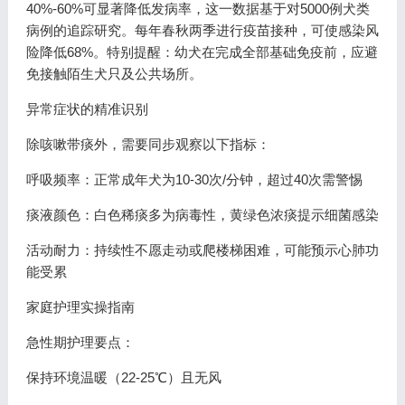
40%-60%可显著降低发病率，这一数据基于对5000例犬类
病例的追踪研究。每年春秋两季进行疫苗接种，可使感染风
险降低68%。特别提醒：幼犬在完成全部基础免疫前，应避
免接触陌生犬只及公共场所。
异常症状的精准识别
除咳嗽带痰外，需要同步观察以下指标：
呼吸频率：正常成年犬为10-30次/分钟，超过40次需警惕
痰液颜色：白色稀痰多为病毒性，黄绿色浓痰提示细菌感染
活动耐力：持续性不愿走动或爬楼梯困难，可能预示心肺功
能受累
家庭护理实操指南
急性期护理要点：
保持环境温暖（22-25℃）且无风