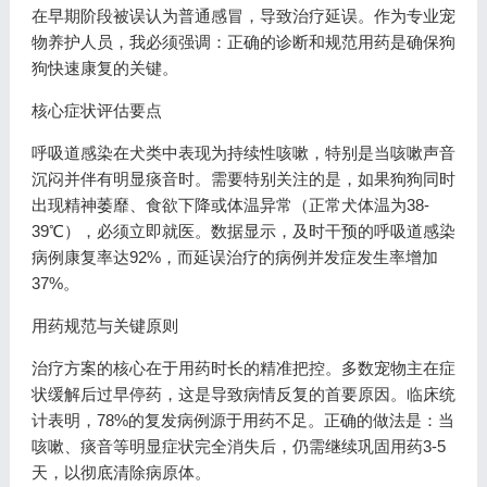
在早期阶段被误认为普通感冒，导致治疗延误。作为专业宠
物养护人员，我必须强调：正确的诊断和规范用药是确保狗
狗快速康复的关键。
核心症状评估要点
呼吸道感染在犬类中表现为持续性咳嗽，特别是当咳嗽声音
沉闷并伴有明显痰音时。需要特别关注的是，如果狗狗同时
出现精神萎靡、食欲下降或体温异常（正常犬体温为38-
39℃），必须立即就医。数据显示，及时干预的呼吸道感染
病例康复率达92%，而延误治疗的病例并发症发生率增加
37%。
用药规范与关键原则
治疗方案的核心在于用药时长的精准把控。多数宠物主在症
状缓解后过早停药，这是导致病情反复的首要原因。临床统
计表明，78%的复发病例源于用药不足。正确的做法是：当
咳嗽、痰音等明显症状完全消失后，仍需继续巩固用药3-5
天，以彻底清除病原体。