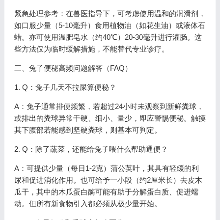
紧急处理参考：在兽医指导下，可考虑使用温和的润滑剂，
如口服少量（5-10毫升）食用植物油（如花生油）或液体石
蜡。亦可使用温肥皂水（约40℃）20-30毫升进行灌肠。这
些方法仅为临时缓解措施，不能替代专业诊疗。
三、兔子便秘高频问题解答（FAQ）
1. Q：兔子几天不拉屎算便秘？
A：兔子通常排便频繁，若超过24小时未观察到新鲜粪球，
或排出的粪球异常干硬、细小、量少，即应警惕便秘。触摸
其下腹部若能感到坚硬粪球，则基本可判定。
2. Q：除了蔬菜，还能给兔子喂什么帮助通便？
A：可提供少量（每日1-2克）蒲公英叶，其具有轻缓的利
尿和促进消化作用。也可给予一小段（约2厘米长）去皮木
瓜干，其中的木瓜蛋白酶可能有助于分解蛋白质、促进蠕
动。但所有新食物引入都必须从极少量开始。