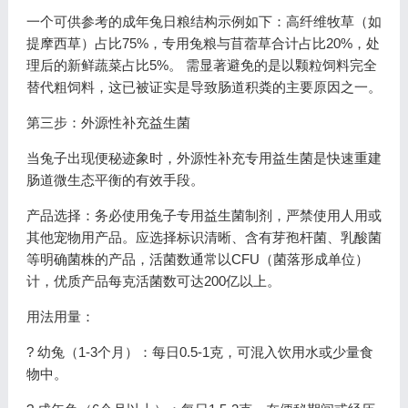
一个可供参考的成年兔日粮结构示例如下：高纤维牧草（如
提摩西草）占比75%，专用兔粮与苜蓿草合计占比20%，处
理后的新鲜蔬菜占比5%。 需显著避免的是以颗粒饲料完全
替代粗饲料，这已被证实是导致肠道积粪的主要原因之一。
第三步：外源性补充益生菌
当兔子出现便秘迹象时，外源性补充专用益生菌是快速重建
肠道微生态平衡的有效手段。
产品选择：务必使用兔子专用益生菌制剂，严禁使用人用或
其他宠物用产品。应选择标识清晰、含有芽孢杆菌、乳酸菌
等明确菌株的产品，活菌数通常以CFU（菌落形成单位）
计，优质产品每克活菌数可达200亿以上。
用法用量：
? 幼兔（1-3个月）：每日0.5-1克，可混入饮用水或少量食
物中。