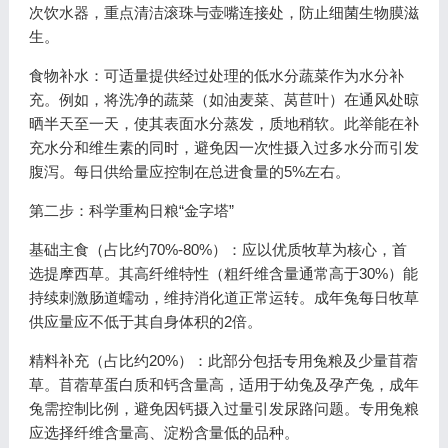
次饮水器，重点清洁滚珠与壶嘴连接处，防止细菌生物膜滋
生。
食物补水：可适量提供经过处理的低水分蔬菜作为水分补
充。例如，将洗净的蔬菜（如油麦菜、莴苣叶）在通风处晾
晒半天至一天，使其表面水分蒸发，质地稍软。此举能在补
充水分和维生素的同时，避免因一次性摄入过多水分而引发
腹泻。每日供给量应控制在总进食量的5%左右。
第二步：科学重构日粮“金字塔”
基础主食（占比约70%-80%）：应以优质牧草为核心，首
选提摩西草。其高纤维特性（粗纤维含量通常高于30%）能
持续刺激肠道蠕动，维持消化道正常运转。成年兔每日牧草
供应量应不低于其自身体积的2倍。
精料补充（占比约20%）：此部分包括专用兔粮及少量苜蓿
草。苜蓿草蛋白质和钙含量高，适用于幼兔及孕产兔，成年
兔需控制比例，避免因钙摄入过量引发尿路问题。专用兔粮
应选择纤维含量高、淀粉含量低的品种。