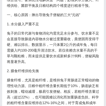
维供给、菌群平衡及日粮结构四个维度进行精准干预。
一、核心原因：揪出导致兔子便秘的三大“元凶”
1. 水分摄入严重不足
兔子的日常代谢与食物消化均需充足水分参与。饮水量不足
会直接导致肠道内容物水分被过度重吸收，粪便因而变得干
硬、难以排出。数据显示，一只体重2公斤的成年兔，每日
需摄入约100-200毫升清洁饮水。若仅依赖含水量不高的干
草与颗粒粮，而未提供足量饮水或新鲜多汁饲料，便秘风险
将显著升高。
2. 膳食纤维供给失衡
膳食纤维，尤其是粗纤维，是维持兔子胃肠道正常蠕动的物
理性动力源。日粮中粗纤维含量长期低于10%，肠道缺乏有
效刺激，蠕动减缓，极易引发便秘。相反，若粗纤维含量过
高（超过22%），也可能因难以消化而加重肠道负担。科学
的粗纤维含量应维持在12%-16%之间，对于育成兔和成年