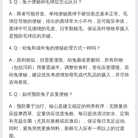
3. Q：兔子便秘和毛球症怎么区分？
A：两者可能并发。单纯便秘粪球干硬但形态基本正常。毛
球症导致的便秘，排出的粪球常大小不均，且可能呈串状，
粪球中可见缠绕的毛发。日常勤梳毛、保证高纤维牧草摄入
是预防毛球症的关键。
4. Q：幼兔和成年兔的便秘处理方式一样吗？
A：原则相似，但需更谨慎。幼兔肠道更脆弱，所有药物
（包括泻药）用量需减半。调整饮食时，变化应更缓慢。若
幼兔便秘，建议优先考虑增加母乳或代乳品的摄入，并尽快
咨询兽医。
5. Q：如何预防兔子反复便秘？
A：预防重于治疗。核心是建立稳定的饲养程序：无限量供
应提摩西草、定量供应优质兔粮、每日提供清洁饮水、定期
补充益生菌（尤其在换粮或应激后）、保证每日充足运动。
同时，避免突然更换饲料，新粮引入应有一周以上的过渡
期。