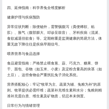
四、延伸指南：科学养兔全维度解析
健康护理与疾病预防
异常症状判断：除便秘外，需警惕腹泻（粪便稀软、粘
肛）、胀气（腹部膨大、叩诊呈鼓音）、牙科疾病（流涎、
食欲减退但欲食）等。定期称重是监测健康的简易方法，体
重无故下降往往是疾病早期信号。
喂养营养与食品选择
食品避雷指南：严格禁止喂食葱、蒜、巧克力、糖果、饼
干、面包、谷物（如玉米、小麦）及淀粉含量高的块茎（如
土豆）。这些食物会严重扰乱兔子消化系统。
营养搭配核心：牢记“牧草为主、蔬菜为辅、兔粮为补”的原
则。牧草提供必需纤维；蔬菜补充维生素和水分；兔粮则精
准补充蛋白质、维生素及矿物质，切忌本末倒置。
日常行为与情绪管理