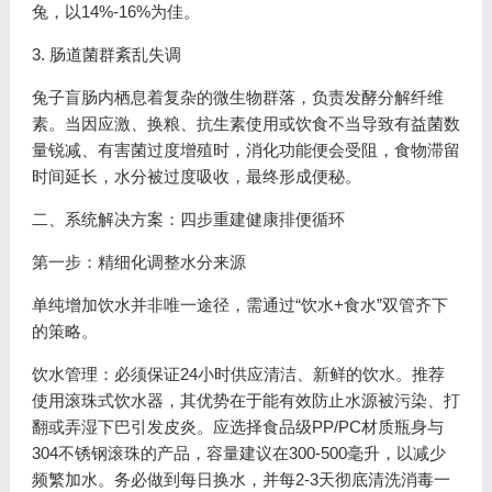
兔，以14%-16%为佳。
3. 肠道菌群紊乱失调
兔子盲肠内栖息着复杂的微生物群落，负责发酵分解纤维
素。当因应激、换粮、抗生素使用或饮食不当导致有益菌数
量锐减、有害菌过度增殖时，消化功能便会受阻，食物滞留
时间延长，水分被过度吸收，最终形成便秘。
二、系统解决方案：四步重建健康排便循环
第一步：精细化调整水分来源
单纯增加饮水并非唯一途径，需通过“饮水+食水”双管齐下
的策略。
饮水管理：必须保证24小时供应清洁、新鲜的饮水。推荐
使用滚珠式饮水器，其优势在于能有效防止水源被污染、打
翻或弄湿下巴引发皮炎。应选择食品级PP/PC材质瓶身与
304不锈钢滚珠的产品，容量建议在300-500毫升，以减少
频繁加水。务必做到每日换水，并每2-3天彻底清洗消毒一