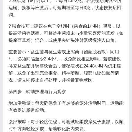
? 成年兔（6个月以上）：每日1.5-2克。在便秘期间或经历
运输、换粮等应激后，可短期增至每日3克，状态恢复后回
调。
? 喂食技巧：建议在兔子空腹时（采食前1小时）喂服，以
提高活菌存活率。可将益生菌粉末与少量它喜爱的草粉（如
提摩西草粉）混合，或使用去针头注射器缓慢注入口角。
重要警示：益生菌与抗生素或止泻药（如蒙脱石散）同用
时，必须间隔至少2-4小时，以免药效相互影响。若按建议
补充益生菌并调整饮食后，便秘症状在24-48小时内仍未缓
解，或兔子出现完全拒食、精神萎靡、腹部胀硬如鼓等情
况，请立即停止自行处理，并携带宠物就医。
第四步：辅助护理与行为观察
增加活动量：每天确保兔子有足够的笼外活动时间，运动能
有效促进肠道蠕动。
腹部按摩：对于轻度便秘，可尝试轻柔按摩兔子腹部，以顺
时针方向轻轻揉按，帮助软化肠内粪块。