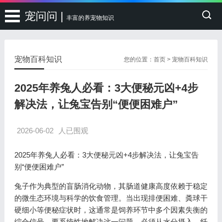
宠问问 |
丰富的养宠物知识
宠物百科知识
您的位置：
首页
>
宠物百科知识
2025年养兔人必看：3大便秘元凶+4步
解决法，让兔宝告别“便便困难户”
2026-06-02
人已围观
2025年养兔人必看：3大便秘元凶+4步解决法，让兔宝告
别“便便困难户”
兔子作为典型的盲肠消化动物，其肠道健康高度依赖于稳定
的微生态环境与科学的饮食管理。当出现排便困难、粪球干
硬细小等便秘症状时，这通常是饲养环节中多个因素失衡的
综合信号。要系统性地解决这一问题，必须从水分摄入、纤