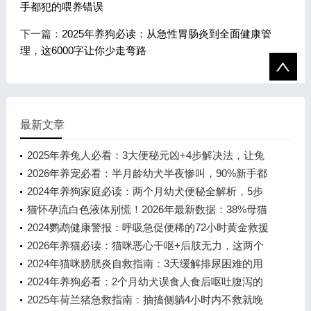
手都犯的喂养错误
下一篇：
2025年养狗必读：从急性胃肠炎到全面健康管
理，这6000字让你少走弯路
最新文章
2025年养兔人必看：3大便秘元凶+4步解决法，让兔
宝告别“便便困难户”
2026年养宠必看：半月龄幼犬半夜惨叫，90%新手都
犯的喂养错误
2024年养狗家庭必读：两个月幼犬便秘全解析，5步
紧急处理法救急防病
猫怀孕流白色液体别慌！2026年最新数据：38%母猫
曾遭遇，这5步处理最关键
2024鹦鹉健康警报：呼吸急促便稀的72小时黄金救援
方案
2026年养猫必读：猫咪恶心干呕+后肢无力，这两个
致命组合千万别忽视！
2024年猫咪膀胱炎自救指南：3天缓解排尿困难的用
药方案
2024年养狗必看：2个月幼犬误食人食后呕吐腹泻的
紧急处理指南
2025年荷兰猪急救指南：抽搐侧躺4小时内不救就晚