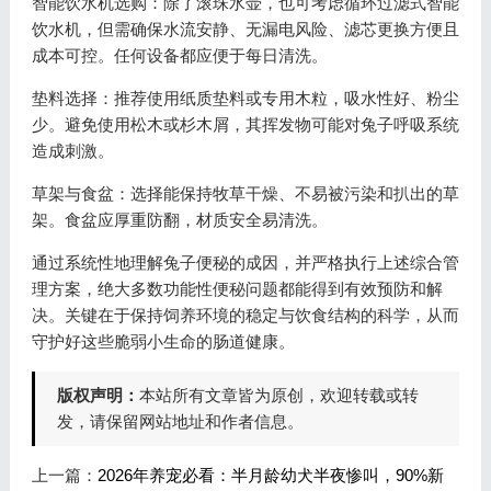
智能饮水机选购：除了滚珠水壶，也可考虑循环过滤式智能
饮水机，但需确保水流安静、无漏电风险、滤芯更换方便且
成本可控。任何设备都应便于每日清洗。
垫料选择：推荐使用纸质垫料或专用木粒，吸水性好、粉尘
少。避免使用松木或杉木屑，其挥发物可能对兔子呼吸系统
造成刺激。
草架与食盆：选择能保持牧草干燥、不易被污染和扒出的草
架。食盆应厚重防翻，材质安全易清洗。
通过系统性地理解兔子便秘的成因，并严格执行上述综合管
理方案，绝大多数功能性便秘问题都能得到有效预防和解
决。关键在于保持饲养环境的稳定与饮食结构的科学，从而
守护好这些脆弱小生命的肠道健康。
版权声明：
本站所有文章皆为原创，欢迎转载或转
发，请保留网站地址和作者信息。
上一篇：
2026年养宠必看：半月龄幼犬半夜惨叫，90%新