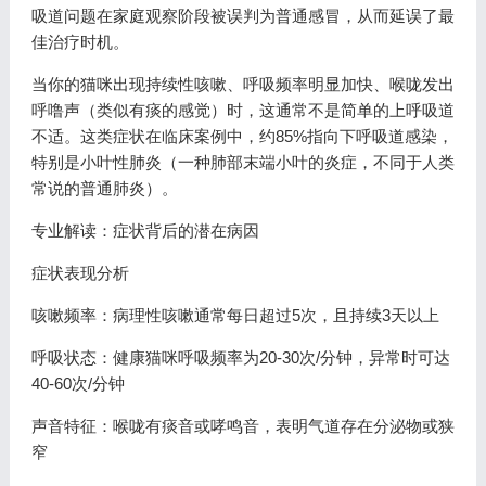
吸道问题在家庭观察阶段被误判为普通感冒，从而延误了最
佳治疗时机。
当你的猫咪出现持续性咳嗽、呼吸频率明显加快、喉咙发出
呼噜声（类似有痰的感觉）时，这通常不是简单的上呼吸道
不适。这类症状在临床案例中，约85%指向下呼吸道感染，
特别是小叶性肺炎（一种肺部末端小叶的炎症，不同于人类
常说的普通肺炎）。
专业解读：症状背后的潜在病因
症状表现分析
咳嗽频率：病理性咳嗽通常每日超过5次，且持续3天以上
呼吸状态：健康猫咪呼吸频率为20-30次/分钟，异常时可达
40-60次/分钟
声音特征：喉咙有痰音或哮鸣音，表明气道存在分泌物或狭
窄