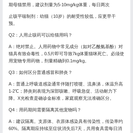
期母猫禁用，建议剂量为5-10mg/kg体重，每日两次
止咳平喘制剂：幼猫（10岁）的耐受性较低，应更早干
预。
Q2：人用止咳药可以给猫用吗？
A：绝对禁止。人用药物中常见成分（如对乙酰氨基酚）对
猫具有致命毒性，0.5片即可导致7kg体重猫咪死亡。必须使
用宠物专用药物，剂量精确到0.1mg/kg。
Q3：如何区分普通感冒和肺炎？
A：普通上呼吸道感染通常伴随打喷嚏、流鼻涕，体温升高
1-2℃；肺炎则表现为深部咳嗽、呼吸急促、活动耐力下
降。X光检查是确诊金标准，家庭观察无法准确区分。
Q4：用药期间需要隔离其他宠物吗？
A：建议隔离。支原体、衣原体感染具有传染性，传染率约
60%。隔离期应持续至症状消失后7天，共用食具需每日消