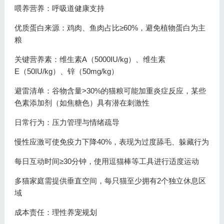
喂养营养：呼吸道健康支持
优质蛋白来源：鸡肉、鱼肉占比≥60%，避免植物蛋白为主
粮
关键营养素：维生素A（5000IU/kg）、维生素
E（50IU/kg）、锌（50mg/kg）
避雷清单：谷物含量>30%的猫粮可能加重炎症反应，某些
色素添加剂（如焦糖色）具有潜在刺激性
日常行为：压力管理与情绪疏导
慢性应激可使免疫力下降40%，表现为过度舔毛、躲藏行为
每日互动时间≥30分钟，使用逗猫棒等工具进行适度运动
多猫家庭需提供垂直空间，每只猫至少拥有2个独立休息区
域
成本责任：理性养宠规划