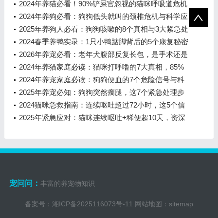
2024年养猫必看！90%铲屎官忽视的猫咪呼吸道危机
预警
2024年养狗必看：狗狗低头就叫的颈椎危机与科学应
对指南
2025年养狗人必看：狗狗咳嗽的8个真相与3大紧急处
理方案
2024春季养鸭实录：1只小鸭踮脚背后的5个康复秘密
2026年养宠必看：老年犬腹部反复长包，是手术还是
涂药？这5个关键数据帮你做决定
2024年养猫家庭必读：猫咪打呼噜的7大真相，85%
的主人第一反应都错了！
2024年养宠家庭必读：狗狗便血的7个危险信号与科
学应对全攻略
2025年养宠必知：狗狗突然瘸腿，这7个紧急处理步
骤能救命！
2024猫咪急救指南：连续呕吐超过72小时，这5个信
号必须立即送医
2025年紧急应对：猫咪连续呕吐+稀便超10天，资深
宠物专家教你一步步排查与处理
宠问问：
丰富的养宠物知识
备案号：
湘ICP备2025116073号-11
网站地图：
sitemap