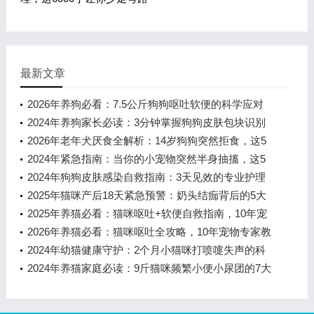
最新文章
2026年养狗必看：7.5公斤狗狗呕吐软便的科学应对
指南
2024年养狗家长必读：3分钟掌握狗狗皮肤包块识别
与处理全攻略
2026年老年犬厌食全解析：14岁狗狗突然拒食，这5
个原因比挑食更危险
2024年紧急指南：当你的小宠物突然半身抽搐，这5
个关键步骤能救命！
2024年狗狗皮肤感染自救指南：3天见效的专业护理
方案
2025年猫咪产后18天紧急预警：奶头结痂背后的5大
危险信号
2025年养猫必看：猫咪呕吐+软便自救指南，10年宠
物专家教你3步搞定
2026年养猫必看：猫咪呕吐全攻略，10年宠物专家教
你3步判断+5大高频问题解答
2024年幼猫健康守护：2个月小猫咪打喷嚏失声的科
学应对全攻略
2024年养猫家庭必读：9斤猫咪频繁小便小尿团的7大
应对指南