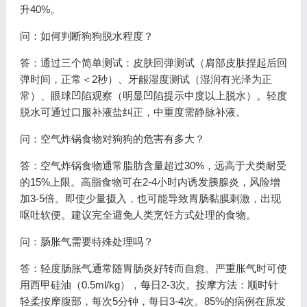
升40%。
问：如何判断狗狗脱水程度？
答：通过三个简单测试：皮肤回弹测试（肩部皮肤捏起后回
弹时间，正常＜2秒）、牙龈湿度测试（湿润有光泽为正
常）、眼球凹陷观察（明显凹陷提示中度以上脱水）。轻度
脱水可通过口服补液盐纠正，中重度需静脉补液。
问：空气炸锅食物对狗狗的危害有多大？
答：空气炸锅食物通常脂肪含量超过30%，远高于犬类耐受
的15%上限。高脂食物可在2-4小时内诱发胰腺炎，风险增
加3-5倍。即使少量摄入，也可能导致胃肠黏膜刺激，出现
呕吐软便。建议完全避免人类烹饪方式处理的食物。
问：肠胀气需要特殊处理吗？
答：轻度肠胀气通常随胃肠炎好转而自愈。严重胀气时可使
用西甲硅油（0.5ml/kg），每日2-3次。按摩方法：顺时针
轻柔按摩腹部，每次5分钟，每日3-4次。85%的病例在原发