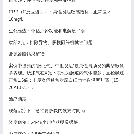
血常规：评估感染程度和炎症指标
CRP（C反应蛋白）：急性炎症敏感指标，正常值＜
10mg/L
生化检查：评估肝肾功能和电解质平衡
腹部X光：排除异物、肠梗阻等机械性问题
常见诊断结果解读
案例中提到的"肠胀气、中度炎症"是急性胃肠炎的典型影像
学表现。肠胀气在X光下表现为肠道内气体增多，直径超过
正常1.5倍；中度炎症通常对应白细胞计数轻度升高（15-
20×10?/L）。
治疗预期
规范治疗下，急性胃肠炎的恢复时间为：
轻度病例：24-48小时症状明显缓解
中度病例：3-5天完全恢复