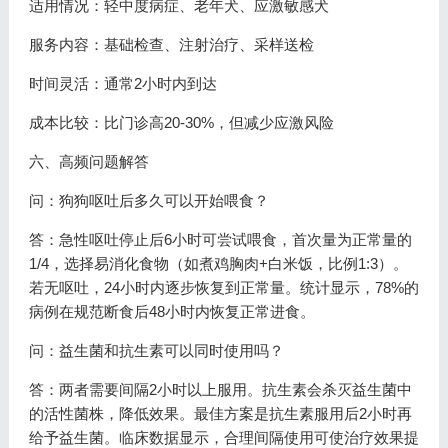
适用情况：轻中度病症、老年犬、应激敏感犬
服务内容：基础检查、注射治疗、采样送检
时间灵活：通常2小时内到达
成本比较：比门诊高20-30%，但减少应激风险
六、高频问题解答
问：狗狗呕吐后多久可以开始喂食？
答：急性呕吐停止后6小时可尝试喂食，首次量为正常量的
1/4，选择易消化食物（如煮鸡胸肉+白米饭，比例1:3）。
若无呕吐，24小时内逐步恢复到正常量。统计显示，78%的
病例在规范断食后48小时内恢复正常进食。
问：益生菌和抗生素可以同时使用吗？
答：两者需要间隔2小时以上服用。抗生素会杀灭益生菌中
的活性菌株，降低效果。最佳方案是抗生素服用后2小时再
给予益生菌。临床数据显示，合理间隔使用可使治疗效果提