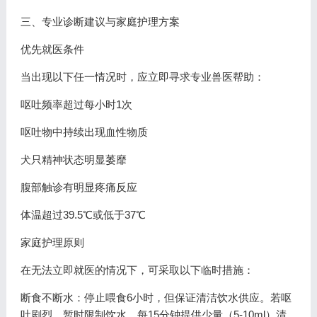
三、专业诊断建议与家庭护理方案
优先就医条件
当出现以下任一情况时，应立即寻求专业兽医帮助：
呕吐频率超过每小时1次
呕吐物中持续出现血性物质
犬只精神状态明显萎靡
腹部触诊有明显疼痛反应
体温超过39.5℃或低于37℃
家庭护理原则
在无法立即就医的情况下，可采取以下临时措施：
断食不断水：停止喂食6小时，但保证清洁饮水供应。若呕
吐剧烈，暂时限制饮水，每15分钟提供少量（5-10ml）清