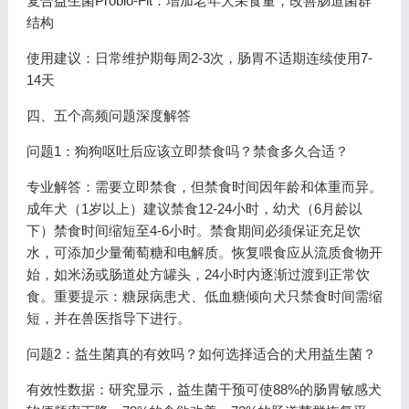
复合益生菌Probio-Fit：增加老年犬采食量，改善肠道菌群
结构
使用建议：日常维护期每周2-3次，肠胃不适期连续使用7-
14天
四、五个高频问题深度解答
问题1：狗狗呕吐后应该立即禁食吗？禁食多久合适？
专业解答：需要立即禁食，但禁食时间因年龄和体重而异。
成年犬（1岁以上）建议禁食12-24小时，幼犬（6月龄以
下）禁食时间缩短至4-6小时。禁食期间必须保证充足饮
水，可添加少量葡萄糖和电解质。恢复喂食应从流质食物开
始，如米汤或肠道处方罐头，24小时内逐渐过渡到正常饮
食。重要提示：糖尿病患犬、低血糖倾向犬只禁食时间需缩
短，并在兽医指导下进行。
问题2：益生菌真的有效吗？如何选择适合的犬用益生菌？
有效性数据：研究显示，益生菌干预可使88%的肠胃敏感犬