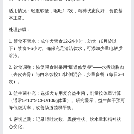
适用情况：轻度软便，呕吐1-2次，精神状态良好，食欲基
本正常。
处理步骤：
1. 禁食不禁水：成年犬禁食12-24小时，幼犬（6月龄以
下）禁食4-6小时。确保充足清洁饮水，可添加少量电解质
溶液。
2. 饮食调整：恢复喂食时采用“肠道修复餐”——水煮鸡胸肉
（去皮去骨）与白米饭按1:2比例混合，少量多餐（每日3-4
次）。
3. 益生菌补充：选择犬专用复合益生菌，剂量按体重计算
（通常5×10^9 CFU/10kg体重）。研究显示，益生菌干预可
降低腹泻率，改善肠道菌群平衡。
4. 密切监测：记录呕吐次数、粪便性状、饮水量和精神状
态变化。