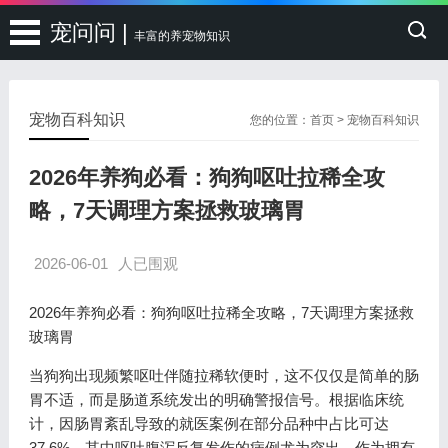
宠问问 |
丰富的养宠物知识
宠物百科知识
您的位置：
首页
>
宠物百科知识
2026年养狗必看：狗狗呕吐拉稀全攻
略，7天调理方案拯救玻璃胃
2026-06-01
人已围观
2026年养狗必看：狗狗呕吐拉稀全攻略，7天调理方案拯救
玻璃胃
当狗狗出现频繁呕吐伴随拉稀软便时，这不仅仅是简单的肠
胃不适，而是肠道系统发出的明确警报信号。根据临床统
计，因肠胃紊乱导致的就医案例在部分品种中占比可达
37.6%，其中呕吐腹泻反复发作的病例尤为突出。作为拥有