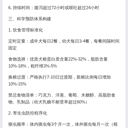
6. 持续时间：腹泻超过72小时或呕吐超过24小时
三、科学预防体系构建
1. 饮食管理标准化
定时定量：成年犬每日2餐，幼犬每日3-4餐，每餐间隔时间
固定
食物选择：优质犬粮蛋白质含量22%-32%，脂肪含量
10%-18%，粗纤维3%-5%
换粮过渡：严格执行7-10日过渡期，新粮比例每日增加
10%-15%
禁忌食物清单：巧克力、洋葱、葡萄、木糖醇、高脂肪食
物、乳制品（幼犬乳糖不耐受率超过60%）
2. 寄生虫防控程序化
驱虫频率：体内驱虫每3个月一次，体外驱虫每月一次（根