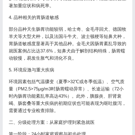
著加重症状和病死率。
4. 品种相关的胃肠道敏感
部分品种天生肠胃功能较弱，哈士奇、金毛寻回犬、德国牧
羊犬等大型犬种，以及法国斗牛犬、波士顿梗等短鼻犬种，
胃肠道敏感度显著高于其他品种。金毛犬因肠胃紊乱导致的
就医案例占比达37.6%，短鼻犬由于解剖结构特殊，肠胃蠕
动较慢，易发生胀气和消化不良。
5. 环境应激与重大疾病
环境因素包括气温骤变（夏季>32℃或冬季低温）、空气质
量（PM2.5>75μg/m3时肠胃蠕动异常）、长途运输（72小
时内肠胃功能紊乱率高达43%）。此外，胰腺炎、肝肾衰
竭、肠套叠等重大疾病的初期症状也可能表现为呕吐腹泻，
需要通过专业检查排除。
二、分级处理方案：从家庭护理到紧急就医
第一阶段：24小时家庭观察与初步处理