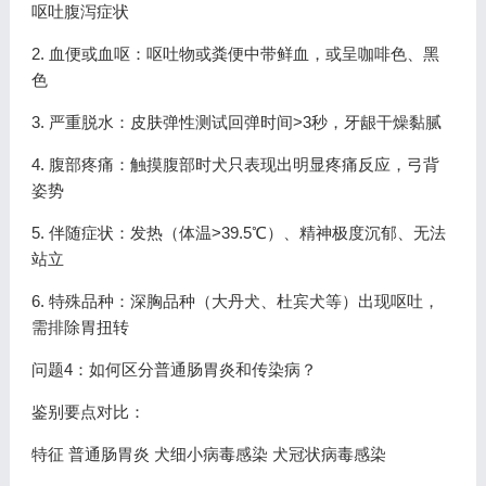
呕吐腹泻症状
2. 血便或血呕：呕吐物或粪便中带鲜血，或呈咖啡色、黑
色
3. 严重脱水：皮肤弹性测试回弹时间>3秒，牙龈干燥黏腻
4. 腹部疼痛：触摸腹部时犬只表现出明显疼痛反应，弓背
姿势
5. 伴随症状：发热（体温>39.5℃）、精神极度沉郁、无法
站立
6. 特殊品种：深胸品种（大丹犬、杜宾犬等）出现呕吐，
需排除胃扭转
问题4：如何区分普通肠胃炎和传染病？
鉴别要点对比：
特征 普通肠胃炎 犬细小病毒感染 犬冠状病毒感染