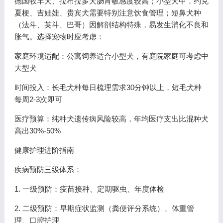
德国牧羊犬、拉布拉多犬肠胃敏感度较高；小型犬中，约克
夏梗、吉娃娃、贵宾犬需要特别注意饮食管理；短鼻犬种
（法斗、英斗、巴哥）因解剖结构特殊，易发生消化不良和
胀气。选择宠物时应考虑：
家庭环境适配：公寓饲养适合小型犬，有庭院家庭可考虑中
大型犬
时间投入：长毛犬种每日梳理需求30分钟以上，短毛犬种
每周2-3次即可
医疗预算：纯种犬遗传病风险较高，年均医疗支出比混种犬
高出30%-50%
健康护理进阶指南
疾病预防三级体系：
1. 一级预防：疫苗接种、定期驱虫、年度体检
2. 二级预防：早期症状监测（粪便评分系统）、体重管
理、口腔护理