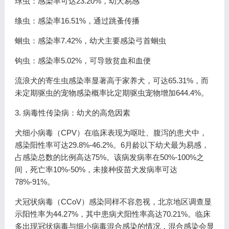
球虫：感染率可达23.20%，幼犬易感
绦虫：感染率16.51%，通过跳蚤传播
蛔虫：感染率7.42%，幼犬主要感染弓首蛔虫
钩虫：感染率5.02%，可导致贫血和血便
流浪犬的寄生虫感染率显著高于家养犬，可达65.31%，而
未定期驱虫的宠物感染概率比定期驱虫宠物增加644.4%。
3. 病毒性传染病：幼犬的高危因素
犬细小病毒（CPV）在临床表现为呕吐、腹泻的患犬中，
感染阳性率可达29.8%-46.2%。6月龄以下幼犬最为易感，
占感染总数的比例高达75%。该病发病率在50%-100%之
间，死亡率10%-50%，未接种疫苗犬发病率可达
78%-91%。
犬冠状病毒（CCoV）感染同样不容忽视，北京地区调查显
示阳性率为44.27%，其中患病犬阳性率高达70.21%。临床
多出现冠状病毒与细小病毒混合感染的情况，混合感染会显