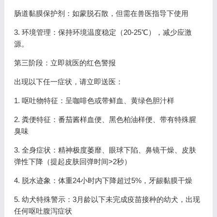
肠道黏膜保护剂：如蒙脱石散，但需在兽医指导下使用
3. 环境管理：保持环境温度稳定（20-25℃），减少应激
源。
第三阶段：立即就医的红色警报
出现以下任一症状，请立即送医：
1. 呕吐物特征：呈咖啡色或带鲜血、黄绿色胆汁样
2. 粪便特征：番茄酱样血便、黑色柏油样便、带有特殊腥
臭味
3. 全身症状：精神极度萎靡、眼球下陷、鼻镜干燥、皮肤
弹性下降（提起皮肤回弹时间>2秒）
4. 脱水迹象：体重24小时内下降超过5%，牙龈黏膜干燥
5. 幼犬特殊警示：3月龄以下未完成疫苗接种的幼犬，出现
任何呕吐腹泻症状