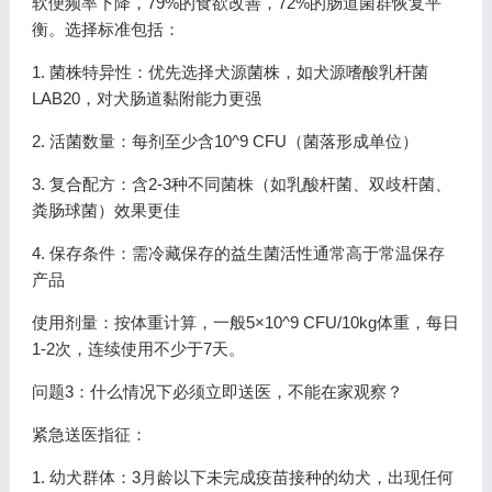
软便频率下降，79%的食欲改善，72%的肠道菌群恢复平
衡。选择标准包括：
1. 菌株特异性：优先选择犬源菌株，如犬源嗜酸乳杆菌
LAB20，对犬肠道黏附能力更强
2. 活菌数量：每剂至少含10^9 CFU（菌落形成单位）
3. 复合配方：含2-3种不同菌株（如乳酸杆菌、双歧杆菌、
粪肠球菌）效果更佳
4. 保存条件：需冷藏保存的益生菌活性通常高于常温保存
产品
使用剂量：按体重计算，一般5×10^9 CFU/10kg体重，每日
1-2次，连续使用不少于7天。
问题3：什么情况下必须立即送医，不能在家观察？
紧急送医指征：
1. 幼犬群体：3月龄以下未完成疫苗接种的幼犬，出现任何