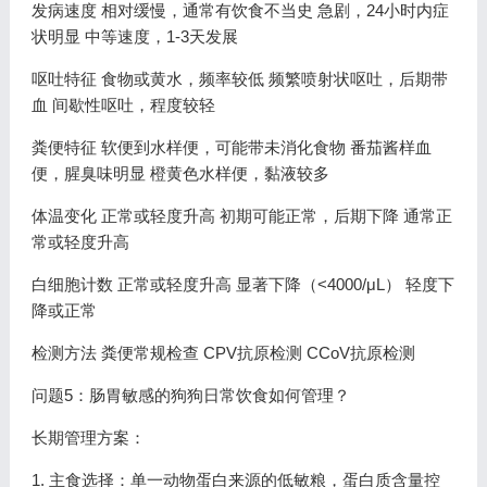
发病速度 相对缓慢，通常有饮食不当史 急剧，24小时内症
状明显 中等速度，1-3天发展
呕吐特征 食物或黄水，频率较低 频繁喷射状呕吐，后期带
血 间歇性呕吐，程度较轻
粪便特征 软便到水样便，可能带未消化食物 番茄酱样血
便，腥臭味明显 橙黄色水样便，黏液较多
体温变化 正常或轻度升高 初期可能正常，后期下降 通常正
常或轻度升高
白细胞计数 正常或轻度升高 显著下降（<4000/μL） 轻度下
降或正常
检测方法 粪便常规检查 CPV抗原检测 CCoV抗原检测
问题5：肠胃敏感的狗狗日常饮食如何管理？
长期管理方案：
1. 主食选择：单一动物蛋白来源的低敏粮，蛋白质含量控