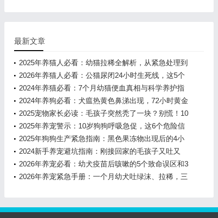
最新文章
2025年养猫人必看：幼猫拉稀全解析，从紧急处理到
长期养护
2026年养猫人必看：公猫尿闭24小时生死线，这5个
信号出现请立即送医
2024年养猫必看：7个月幼猫便血真相与科学养护指
南
2024年养狗必看：犬瘟热黄色鼻涕出现，72小时黄金
抢救指南
2025宠物家长必读：毛孩子突然秃了一块？别慌！10
年专家教你从症状到解决全流程
2025年养宠警示：10岁狗狗呼吸急促，这6个危险信
号必须立即排查！
2025年狗狗生产紧急指南：黑色果冻物出现后的4小
时黄金抢救期
2024新手养宠避坑指南：刚接回家的毛孩子又吐又
拉，这6件事千万别做！
2026年养宠必看：幼犬疫苗后咳嗽的5个致命误区和3
步急救方案
2026年养宠紧急手册：一个月幼犬吐绿沫、拉稀，三
步识别风险与科学处置方案