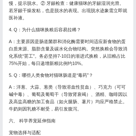
慢，提示脱水。② 牙龈检查：健康猫咪的牙龈湿润光滑。
若牙龈干燥发粘，也是脱水的表现。出现脱水迹象需立即就
医补液。
4. Q：为什么猫咪换粮后容易拉稀？
A：主要原因是肠道菌群和消化酶需要时间适应新食物的蛋
白质来源、脂肪含量及碳水化合物结构。突然换粮会导致消
化系统“罢工”。务必坚持7-10日的渐进式换粮，从旧粮占比
75%开始，每日递增新粮比例约10%。
5. Q：哪些人类食物对猫咪肠道是“毒药”？
A：洋葱、大蒜、葱类（导致溶血性贫血）、巧克力（可可
碱中毒）、葡萄及葡萄干（导致肾衰竭）、酒精、咖啡因以
及高盐高糖的加工食品（如火腿肠、薯片）均应严格禁止。
牛奶则因乳糖不耐受，易引发腹泻。
六、 科学养宠延伸指南
宠物选择与适配