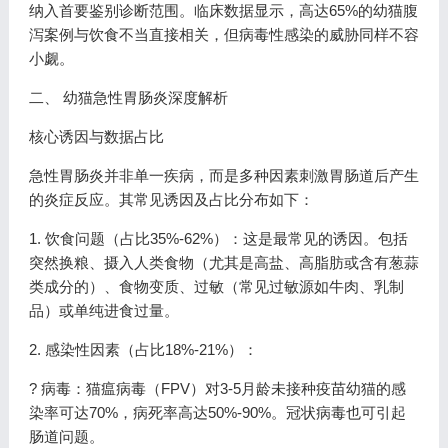
纳入首要鉴别诊断范围。临床数据显示，高达65%的幼猫腹
泻案例与饮食不当直接相关，但病毒性感染的威胁同样不容
小觑。
二、 幼猫急性胃肠炎深度解析
核心诱因与数据占比
急性胃肠炎并非单一疾病，而是多种因素刺激胃肠道后产生
的炎症反应。其常见诱因及占比分布如下：
1. 饮食问题（占比35%-62%）：这是最常见的诱因。包括
突然换粮、摄入人类食物（尤其是高盐、高脂肪或含有葱蒜
类成分的）、食物变质、过敏（常见过敏源如牛肉、乳制
品）或单纯进食过量。
2. 感染性因素（占比18%-21%）：
? 病毒：猫瘟病毒（FPV）对3-5月龄未接种疫苗幼猫的感
染率可达70%，病死率高达50%-90%。冠状病毒也可引起
肠道问题。