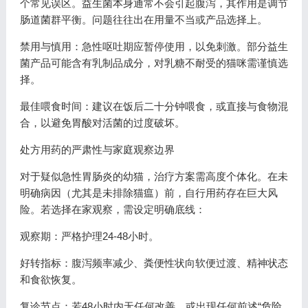
个常见误区。益生菌本身通常不会引起腹泻，其作用是调节
肠道菌群平衡。问题往往出在用量不当或产品选择上。
禁用与慎用：急性呕吐期应暂停使用，以免刺激。部分益生
菌产品可能含有乳制品成分，对乳糖不耐受的猫咪需谨慎选
择。
最佳喂食时间：建议在饭后二十分钟喂食，或直接与食物混
合，以避免胃酸对活菌的过度破坏。
处方用药的严肃性与家庭观察边界
对于疑似急性胃肠炎的幼猫，治疗方案需高度个体化。在未
明确病因（尤其是未排除猫瘟）前，自行用药存在巨大风
险。若选择在家观察，需设定明确底线：
观察期：严格护理24-48小时。
好转指标：腹泻频率减少、粪便性状向软便过渡、精神状态
和食欲恢复。
复诊节点：若48小时内无任何改善，或出现任何前述“危险