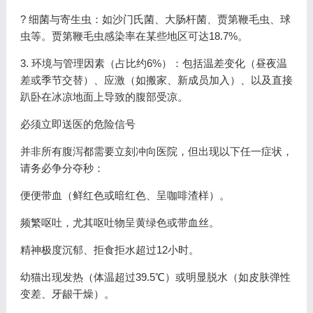
? 细菌与寄生虫：如沙门氏菌、大肠杆菌、贾第鞭毛虫、球
虫等。贾第鞭毛虫感染率在某些地区可达18.7%。
3. 环境与管理因素（占比约6%）：包括温差变化（昼夜温
差或季节交替）、应激（如搬家、新成员加入）、以及直接
趴卧在冰凉地面上导致的腹部受凉。
必须立即送医的危险信号
并非所有腹泻都需要立刻冲向医院，但出现以下任一症状，
请务必争分夺秒：
便便带血（鲜红色或暗红色、呈咖啡渣样）。
频繁呕吐，尤其呕吐物呈黄绿色或带血丝。
精神极度沉郁、拒食拒水超过12小时。
幼猫出现发热（体温超过39.5℃）或明显脱水（如皮肤弹性
变差、牙龈干燥）。