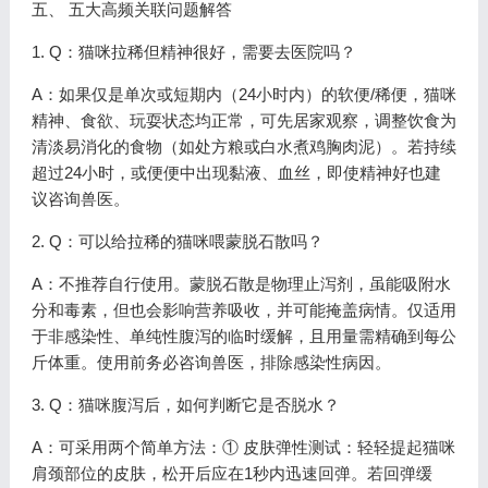
五、 五大高频关联问题解答
1. Q：猫咪拉稀但精神很好，需要去医院吗？
A：如果仅是单次或短期内（24小时内）的软便/稀便，猫咪
精神、食欲、玩耍状态均正常，可先居家观察，调整饮食为
清淡易消化的食物（如处方粮或白水煮鸡胸肉泥）。若持续
超过24小时，或便便中出现黏液、血丝，即使精神好也建
议咨询兽医。
2. Q：可以给拉稀的猫咪喂蒙脱石散吗？
A：不推荐自行使用。蒙脱石散是物理止泻剂，虽能吸附水
分和毒素，但也会影响营养吸收，并可能掩盖病情。仅适用
于非感染性、单纯性腹泻的临时缓解，且用量需精确到每公
斤体重。使用前务必咨询兽医，排除感染性病因。
3. Q：猫咪腹泻后，如何判断它是否脱水？
A：可采用两个简单方法：① 皮肤弹性测试：轻轻提起猫咪
肩颈部位的皮肤，松开后应在1秒内迅速回弹。若回弹缓