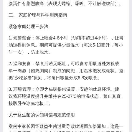
腹泻伴有剧烈腹痛（表现为蜷缩、嚎叫、不让触碰腹部）。
三、 家庭护理与科学用药指南
紧急家庭处理三步法
1. 短暂禁食：停止喂食4-6小时（幼猫不超过4小时），让胃
肠道得到休息。期间可提供少量温水（每次5-10毫升，每小
时一次），防止脱水。
2. 温和复食：禁食后若无呕吐，可喂食专用肠道处方粮或
单一肉源（如鸡胸肉）制成的肉泥，用温水泡发成糊状。遵
循“少吃多餐”原则，将每日粮量分成6-8次喂食。
3. 环境管理：立即为猫咪提供温暖、安静的休息环境。建
议将环境温度提升并维持在25-27℃的恒温状态，禁止其直
接趴卧在冰凉地板上。
关于益生菌的认知纠偏与规范使用
案例中家长因怀疑益生菌过量导致腹泻而加倍添加，这是一