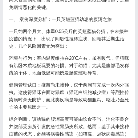
免病情恶化的关键。
一、 案例深度分析：一只英短蓝猫幼崽的腹泻之旅
一只约两个月大、体重0.55公斤的英短蓝猫公猫，在未接种
疫苗的情况下，出现了间歇性拉稀症状。回顾其近期生活
史，几个风险因素尤为突出：
环境与行为：室内温度维持在20℃左右，虽有暖气，但猫咪
有趴卧木质地板玩耍的习惯。对于幼猫，尤其是腹部毛发稀
疏的个体，地面低温可能诱发肠道蠕动异常。
健康管理缺口：疫苗尚未接种，仅于两周前完成一次内外驱
虫。这使得猫咪在面对猫瘟（猫泛白细胞减少症）等烈性传
染病时毫无防护，而此类疾病是导致幼猫腹泻、呕吐乃至死
亡的主要原因之一。
综合判断，该幼猫的腹泻高度可能由饮食不当、消化不良合
并腹部受凉所引发的急性胃肠炎所致。然而，鉴于其未接种
疫苗的状态，必须将病毒性感染（如猫瘟、冠状病毒感染）