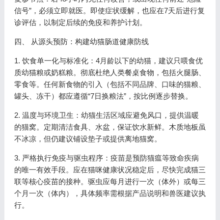
信号”，必须立即就医。即使症状缓解，也应在7天后进行复
诊评估，以制定后续的免疫和养护计划。
四、 从源头预防：构建幼猫肠道健康防线
1. 饮食单一化与标准化：4月龄以下的幼猫，建议只喂食优
质幼猫粮或奶糕粮。彻底杜绝人类餐桌食物，包括火腿肠、
零食等。任何新食物的引入（包括不同品牌、口味的猫粮、
罐头、冻干）都应遵循“7日换粮法”，按比例逐步替换。
2. 温度与环境卫生：幼猫生活区域应避免风口，提供温暖
的猫窝。定期清洁食具、水盆，保证饮水新鲜。木质地板虽
不冰凉，但仍建议铺设垫子或提供离地猫窝。
3. 严格执行免疫与驱虫程序：疫苗是预防猫瘟等致命疾病
的唯一有效手段。应在猫咪健康状况稳定后，尽快完成猫三
联等核心疫苗的接种。驱虫应每月进行一次（体外）或每三
个月一次（体内），具体频率需根据产品说明和兽医建议执
行。