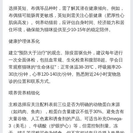
选择英短、布偶等品种时，需了解其潜在健康倾向。例如，
布偶猫可能肠胃更敏感，英短则需关注心脏健康（肥厚性心
肌病高发）。饲养幼猫前，应评估自身时间、经济能力和居
住环境，确保能为猫咪提供至少10-15年的稳定陪伴。
健康护理体系化
建立“预防大于治疗”的观念。除疫苗驱虫外，建议每年进行
一次全面体检，包括血常规、生化检查和腹部B超。学会日
常观察猫咪的“生命体征”：正常体温38-39℃，呼吸频率20-
30次/分钟，心率120-140次/分钟。熟悉附近24小时宠物急
诊的位置和联系方式。
喂养营养精细化
主粮选择应关注配料表前三位是否为明确的动物蛋白来源
（如鸡肉、鱼肉），粗蛋白含量建议不低于30%。避免含有
大量谷物、人工色素和诱食剂的产品。可适当补充Omega-
3（美毛）、牛磺酸（护眼护心）等，但需控制剂量。冻
干、罐头等湿粮可作为辅食，但不宜超过每日总摄入热量的