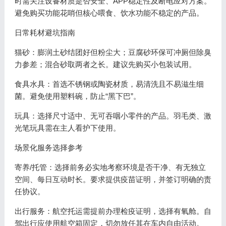
时需关注设备材质是否安全、APP稳定性及断电应对方案。
避免购买功能花哨但核心喂食、饮水功能不稳定的产品。
日常耗材避坑指南
猫砂：膨润土砂结团好但粉尘大；豆腐砂环保可冲厕但除臭
力参差；混合砂取两者之长。建议先购买小包装试用。
食具水具：首选不锈钢或陶瓷材质，易清洗且不易滋生细
菌。避免使用塑料碗，防止“黑下巴”。
玩具：选择尺寸适中、无可吞咽小零件的产品。羽毛类、激
光笔玩具需在主人看护下使用。
场景化服务选择参考
寄养/托管：选择前务必实地考察环境是否干净、有无独立
空间、每日互动时长。要求提供疫苗证明，并签订明确的责
任协议。
出行服务：航空托运需提前办理检疫证明，选择有氧舱。自
驾出行应使用航空箱固定，切勿放任其在车内自由活动。