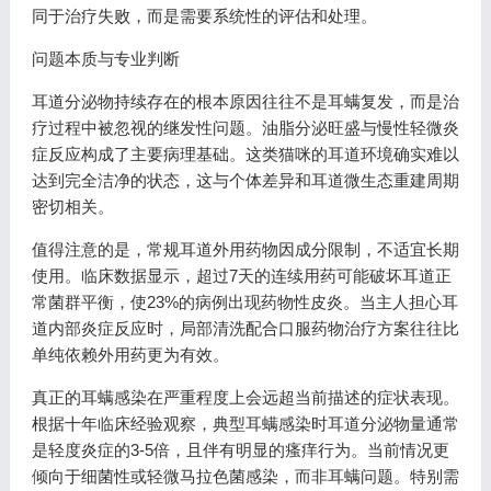
同于治疗失败，而是需要系统性的评估和处理。
问题本质与专业判断
耳道分泌物持续存在的根本原因往往不是耳螨复发，而是治
疗过程中被忽视的继发性问题。油脂分泌旺盛与慢性轻微炎
症反应构成了主要病理基础。这类猫咪的耳道环境确实难以
达到完全洁净的状态，这与个体差异和耳道微生态重建周期
密切相关。
值得注意的是，常规耳道外用药物因成分限制，不适宜长期
使用。临床数据显示，超过7天的连续用药可能破坏耳道正
常菌群平衡，使23%的病例出现药物性皮炎。当主人担心耳
道内部炎症反应时，局部清洗配合口服药物治疗方案往往比
单纯依赖外用药更为有效。
真正的耳螨感染在严重程度上会远超当前描述的症状表现。
根据十年临床经验观察，典型耳螨感染时耳道分泌物量通常
是轻度炎症的3-5倍，且伴有明显的瘙痒行为。当前情况更
倾向于细菌性或轻微马拉色菌感染，而非耳螨问题。特别需