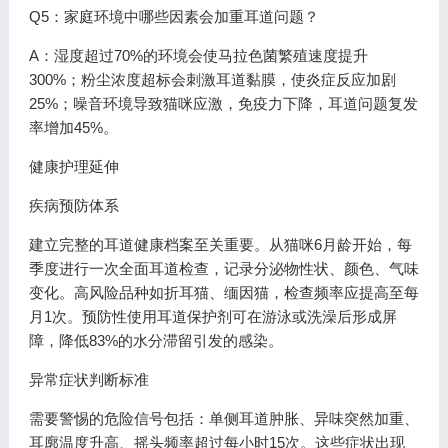
Q5：家庭环境中哪些因素会加重耳道问题？
A：湿度超过70%的环境会使马拉色菌繁殖速度提升
300%；粉尘浓度超标会刺激耳道黏膜，使炎症反应加剧
25%；噪音环境导致猫咪应激，免疫力下降，耳道问题复发
率增加45%。
健康护理延伸
疾病预防体系
建立完整的耳道健康档案至关重要。从猫咪6月龄开始，每
季度进行一次全面耳道检查，记录分泌物性状、颜色、气味
变化。高风险品种如折耳猫、缅因猫，检查频率应提高至每
月1次。预防性使用耳道保护剂可在游泳或洗澡后形成屏
障，降低83%的水分滞留引发的感染。
异常症状判断标准
需要警惕的危险信号包括：单侧耳道肿胀、异味突然加重、
耳廓温度升高、摇头频率超过每小时15次。这些症状出现