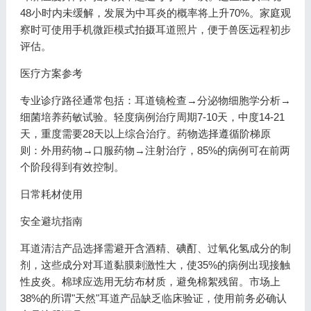
48小时内未缓解，发展为中耳炎的概率将上升70%。家庭观
察时可使用手机微距模式拍摄耳道照片，便于兽医远程初步
评估。
医疗方案参考
专业诊疗路径通常包括：耳道镜检查→分泌物细胞学分析→
细菌培养药敏试验。轻度病例治疗周期7-10天，中度14-21
天，重度需要28天以上综合治疗。药物选择遵循阶梯原
则：外用药物→口服药物→注射治疗，85%的病例可在前两
个阶段得到有效控制。
日常耗材使用
安全避坑指南
耳道清洁产品选择需避开含酒精、碘酊、过氧化氢成分的制
剂，这些成分对耳道黏膜刺激性大，使35%的病例出现接触
性皮炎。棉球应选用无纺布材质，避免棉絮残留。市场上
38%的所谓"天然"耳道产品缺乏临床验证，使用前务必确认