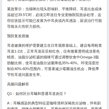
紧急警示：当猫咪出现头部倾斜、平衡障碍、耳道出血或体
温超过39.5℃时，必须立即送往专业宠物医院急诊处理，这
些症状提示可能已发展为中耳炎或内耳感染，延误治疗可能
导致永久性听力损伤。
预防复发措施
耳道健康的维护需要建立在日常观察基础上。建议每周检查
耳道1-2次，正常耳道应呈粉红色，仅有微量透明或淡黄色
蜡质。油脂分泌旺盛的猫咪可通过调整饮食中Omega-3脂
肪酸比例，使耳道油脂分泌量降低35%-40%。环境湿度控
制在40%-60%范围内，可显著减少霉菌滋生机会，降低季
节性耳道问题发生率。
高频问题解答
Q1：如何区分耳螨和普通耳道炎症？
A：耳螨感染的典型特征是咖啡渣样深褐色分泌物，伴有剧
烈瘙痒，猫咪会频繁甩头，耳廓内侧可见明显抓痕。而普通