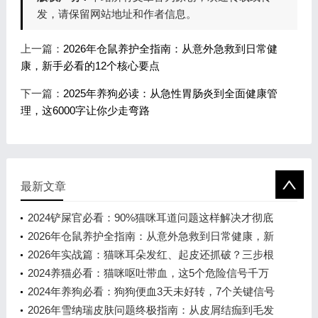
发，请保留网站地址和作者信息。
上一篇：
2026年仓鼠养护全指南：从意外急救到日常健
康，新手必看的12个核心要点
下一篇：
2025年养狗必读：从急性胃肠炎到全面健康管
理，这6000字让你少走弯路
最新文章
2024铲屎官必看：90%猫咪耳道问题这样解决才彻底
2026年仓鼠养护全指南：从意外急救到日常健康，新
手必看的12个核心要点
2026年实战篇：猫咪耳朵发红、起皮还抓破？三步根
治耳螨，告别反复发作
2024养猫必看：猫咪呕吐带血，这5个危险信号千万
别忽视！
2024年养狗必看：狗狗便血3天未好转，7个关键信号
决定是否连夜送医
2026年雪纳瑞皮肤问题终极指南：从皮屑结痂到毛发