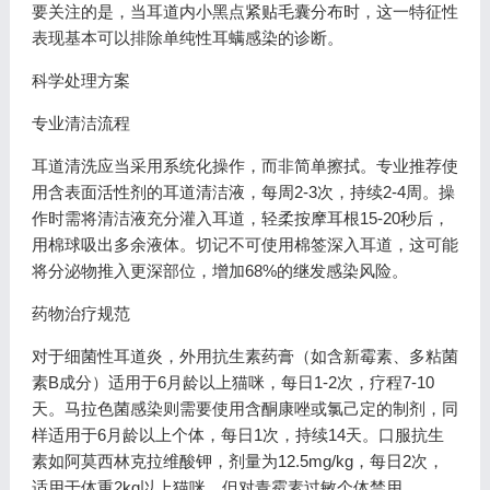
要关注的是，当耳道内小黑点紧贴毛囊分布时，这一特征性
表现基本可以排除单纯性耳螨感染的诊断。
科学处理方案
专业清洁流程
耳道清洗应当采用系统化操作，而非简单擦拭。专业推荐使
用含表面活性剂的耳道清洁液，每周2-3次，持续2-4周。操
作时需将清洁液充分灌入耳道，轻柔按摩耳根15-20秒后，
用棉球吸出多余液体。切记不可使用棉签深入耳道，这可能
将分泌物推入更深部位，增加68%的继发感染风险。
药物治疗规范
对于细菌性耳道炎，外用抗生素药膏（如含新霉素、多粘菌
素B成分）适用于6月龄以上猫咪，每日1-2次，疗程7-10
天。马拉色菌感染则需要使用含酮康唑或氯己定的制剂，同
样适用于6月龄以上个体，每日1次，持续14天。口服抗生
素如阿莫西林克拉维酸钾，剂量为12.5mg/kg，每日2次，
适用于体重2kg以上猫咪，但对青霉素过敏个体禁用。