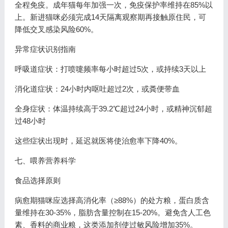
全程免疫。成年猫每年加强一次，免疫保护率维持在85%以
上。新进猫咪必须完成14天隔离观察期再接触原住民，可
降低交叉感染风险60%。
异常症状识别指南
呼吸道症状：打喷嚏频率每小时超过5次，或持续3天以上
消化道症状：24小时内呕吐超过2次，或粪便带血
全身症状：体温持续高于39.2℃超过24小时，或精神沉郁超
过48小时
这些症状出现时，延迟就医将使治愈率下降40%。
七、喂养营养科学
食品选择原则
病愈期猫咪应选择高消化率（≥88%）的处方粮，蛋白质含
量维持在30-35%，脂肪含量控制在15-20%。避免含人工色
素、香料的商业粮，这类添加剂使过敏风险增加35%。