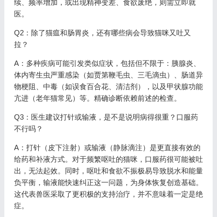
续、频率增加，或出现精神变差、食欲废绝，则需立即就
医。
Q2：除了猫瘟和肠胃炎，还有哪些病会导致猫咪又吐又
拉？
A：多种疾病可能引发类似症状，包括但不限于：胰腺炎、
体内寄生虫严重感染（如贾第鞭毛虫、三毛滴虫）、肠道异
物梗阻、中毒（如误食百合花、清洁剂），以及甲状腺功能
亢进（老年猫常见）等。精确诊断依赖前述的检查。
Q3：医生建议打针或输液，是不是说明病得很重？口服药
不行吗？
A：打针（皮下注射）或输液（静脉滴注）是更直接有效的
给药和补液方式。对于频繁呕吐的猫咪，口服药很可能被吐
出，无法起效。同时，呕吐和食欲不振极易导致脱水和能量
负平衡，输液能快速纠正这一问题，为身体恢复创造基础。
这代表兽医采取了更积极的支持治疗，并不意味着一定是绝
症。