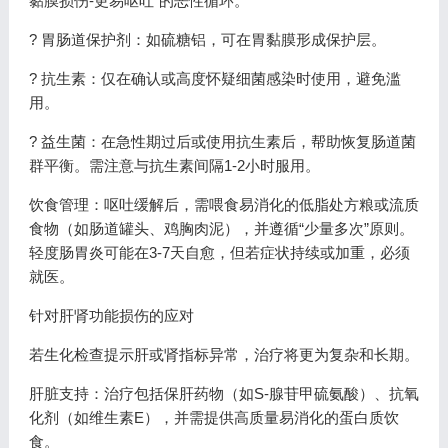
黏膜损伤-更易呕吐”的恶性循环。
? 胃肠道保护剂：如硫糖铝，可在胃黏膜形成保护层。
? 抗生素：仅在确认或高度怀疑细菌感染时使用，避免滥
用。
? 益生菌：在急性期过后或使用抗生素后，帮助恢复肠道菌
群平衡。需注意与抗生素间隔1-2小时服用。
饮食管理：呕吐缓解后，需喂食易消化的低脂处方粮或流质
食物（如肠道罐头、鸡胸肉泥），并遵循“少量多次”原则。
轻度肠胃炎可能在3-7天自愈，但若症状持续或加重，必须
就医。
针对肝肾功能损伤的应对
若生化检查提示肝或肾指标异常，治疗将更为复杂和长期。
肝脏支持：治疗包括保肝药物（如S-腺苷甲硫氨酸）、抗氧
化剂（如维生素E），并需提供高质量易消化的蛋白质饮
食。