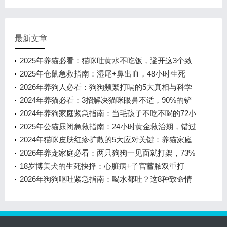
最新文章
2025年养猫必看：猫咪吐黄水不吃饭，避开这3个致
命误区
2025年仓鼠急救指南：湿尾+鼻出血，48小时生死
线！
2026年养狗人必看：狗狗频繁打嗝的5大真相与科学
应对方案
2024年养猫必看：3招解决猫咪眼鼻不适，90%的铲
屎官都忽略了这些细节
2024年养狗家庭紧急指南：当毛孩子不吃不喝的72小
时生死时速
2025年公猫尿闭急救指南：24小时黄金救治期，错过
可能肾衰竭
2024年猫咪皮肤红疹扩散的5大应对关键：养猫家庭
必读指南
2026年养宠家庭必看：两只狗狗一见面就打架，73%
的多狗家庭都面临这个难题
18岁博美犬的生死抉择：心脏病+子宫蓄脓双重打
击，老年犬养护全解析
2026年狗狗呕吐紧急指南：喝水都吐？这8种致命情
况千万别耽误！