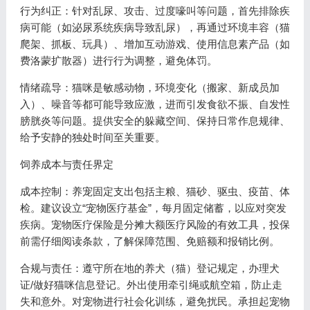
行为纠正：针对乱尿、攻击、过度嚎叫等问题，首先排除疾
病可能（如泌尿系统疾病导致乱尿），再通过环境丰容（猫
爬架、抓板、玩具）、增加互动游戏、使用信息素产品（如
费洛蒙扩散器）进行行为调整，避免体罚。
情绪疏导：猫咪是敏感动物，环境变化（搬家、新成员加
入）、噪音等都可能导致应激，进而引发食欲不振、自发性
膀胱炎等问题。提供安全的躲藏空间、保持日常作息规律、
给予安静的独处时间至关重要。
饲养成本与责任界定
成本控制：养宠固定支出包括主粮、猫砂、驱虫、疫苗、体
检。建议设立“宠物医疗基金”，每月固定储蓄，以应对突发
疾病。宠物医疗保险是分摊大额医疗风险的有效工具，投保
前需仔细阅读条款，了解保障范围、免赔额和报销比例。
合规与责任：遵守所在地的养犬（猫）登记规定，办理犬
证/做好猫咪信息登记。外出使用牵引绳或航空箱，防止走
失和意外。对宠物进行社会化训练，避免扰民。承担起宠物