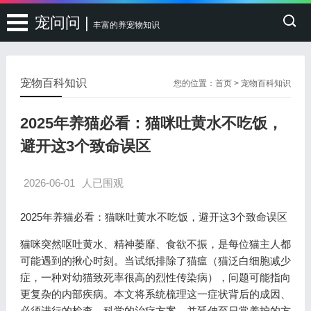
宠问问 |
丰富的养宠物知识
宠物百科知识
您的位置：
首页
>
宠物百科知识
2025年养猫必看：猫咪吐黄水不吃饭，
避开这3个致命误区
2026-06-01
人已围观
2025年养猫必看：猫咪吐黄水不吃饭，避开这3个致命误区
猫咪突然呕吐黄水、精神萎靡、食欲不振，是每位猫主人都
可能遇到的揪心时刻。当试纸排除了猫瘟（猫泛白细胞减少
症，一种对幼猫致死率很高的烈性传染病），问题可能指向
更复杂的内部疾病。本文将系统梳理这一症状背后的成因、
必须进行的检查、科学的治疗方案，并延伸至日常养护的方