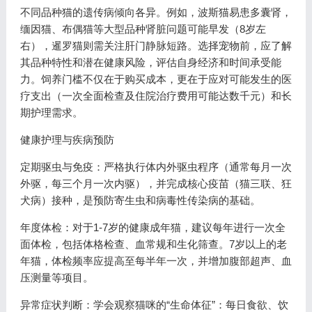
不同品种猫的遗传病倾向各异。例如，波斯猫易患多囊肾，
缅因猫、布偶猫等大型品种肾脏问题可能早发（8岁左
右），暹罗猫则需关注肝门静脉短路。选择宠物前，应了解
其品种特性和潜在健康风险，评估自身经济和时间承受能
力。饲养门槛不仅在于购买成本，更在于应对可能发生的医
疗支出（一次全面检查及住院治疗费用可能达数千元）和长
期护理需求。
健康护理与疾病预防
定期驱虫与免疫：严格执行体内外驱虫程序（通常每月一次
外驱，每三个月一次内驱），并完成核心疫苗（猫三联、狂
犬病）接种，是预防寄生虫和病毒性传染病的基础。
年度体检：对于1-7岁的健康成年猫，建议每年进行一次全
面体检，包括体格检查、血常规和生化筛查。7岁以上的老
年猫，体检频率应提高至每半年一次，并增加腹部超声、血
压测量等项目。
异常症状判断：学会观察猫咪的“生命体征”：每日食欲、饮