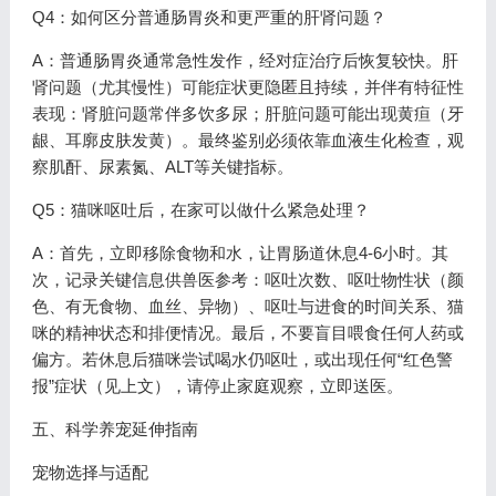
Q4：如何区分普通肠胃炎和更严重的肝肾问题？
A：普通肠胃炎通常急性发作，经对症治疗后恢复较快。肝
肾问题（尤其慢性）可能症状更隐匿且持续，并伴有特征性
表现：肾脏问题常伴多饮多尿；肝脏问题可能出现黄疸（牙
龈、耳廓皮肤发黄）。最终鉴别必须依靠血液生化检查，观
察肌酐、尿素氮、ALT等关键指标。
Q5：猫咪呕吐后，在家可以做什么紧急处理？
A：首先，立即移除食物和水，让胃肠道休息4-6小时。其
次，记录关键信息供兽医参考：呕吐次数、呕吐物性状（颜
色、有无食物、血丝、异物）、呕吐与进食的时间关系、猫
咪的精神状态和排便情况。最后，不要盲目喂食任何人药或
偏方。若休息后猫咪尝试喝水仍呕吐，或出现任何“红色警
报”症状（见上文），请停止家庭观察，立即送医。
五、科学养宠延伸指南
宠物选择与适配