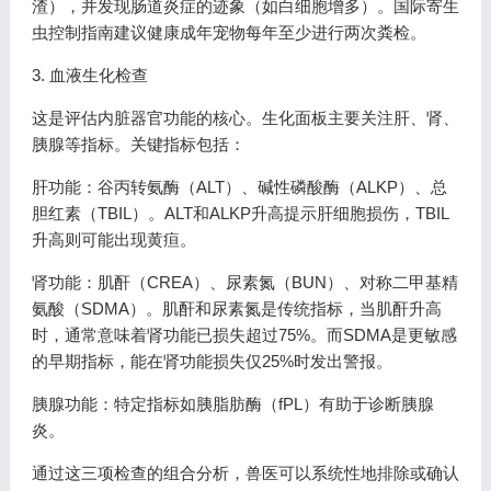
渣），并发现肠道炎症的迹象（如白细胞增多）。国际寄生
虫控制指南建议健康成年宠物每年至少进行两次粪检。
3. 血液生化检查
这是评估内脏器官功能的核心。生化面板主要关注肝、肾、
胰腺等指标。关键指标包括：
肝功能：谷丙转氨酶（ALT）、碱性磷酸酶（ALKP）、总
胆红素（TBIL）。ALT和ALKP升高提示肝细胞损伤，TBIL
升高则可能出现黄疸。
肾功能：肌酐（CREA）、尿素氮（BUN）、对称二甲基精
氨酸（SDMA）。肌酐和尿素氮是传统指标，当肌酐升高
时，通常意味着肾功能已损失超过75%。而SDMA是更敏感
的早期指标，能在肾功能损失仅25%时发出警报。
胰腺功能：特定指标如胰脂肪酶（fPL）有助于诊断胰腺
炎。
通过这三项检查的组合分析，兽医可以系统性地排除或确认