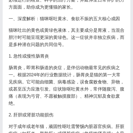
方面面，助你成为更懂猫的家长。
一、深度解析：猫咪呕吐黄水、食欲不振的五大核心成因
猫咪吐出的黄色或黄绿色液体，其主要成分是胃液，当混合
胆汁时可能呈现更深的黄绿色。这一症状并非独立疾病，而
是多种潜在问题的共同信号。
1. 急性或慢性肠胃炎
肠胃炎，即胃和肠道的炎症，是伴侣动物最常见的疾病之
一。根据2024年的行业数据统计，肠胃炎是猫的第一大常
见疾病。它可能由细菌、病毒感染，误食腐败食物、异物，
或甚至压力应激引发。症状除呕吐黄水外，常伴随腹泻、腹
痛（表现为弓背、不愿被触摸腹部）、精神沉郁及食欲废
绝。
2. 肝胆或肾脏功能损伤
对于成年或老年猫，顽固性呕吐需警惕内脏器官疾病。肝脏