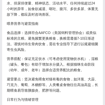
水、排尿排便量、精神状态、活动水平。任何持续超过24
小时的异常，如食欲减退、呕吐、腹泻、多饮多尿、体重无
故下降，都应及时咨询兽医。
喂养营养与避雷指南
食品选择：选择符合AAFCO（美国饲料管理协会）或类似
标准的主粮。避免频繁更换粮食，换粮需遵循7-10日渐进
法。谨慎对待生骨肉饮食，需在专业指导下进行以规避细菌
寄生虫风险。
营养搭配：保证充足饮水（可考虑使用宠物饮水机），湿粮
（罐头、餐包）有助于增加水分摄入。根据猫咪生命阶段
（幼年、成年、老年）选择合适营养配比的粮食。
避雷要点：坚决避免喂食对猫有毒的食物，如洋葱、大蒜、
巧克力、葡萄、木糖醇等。人类餐桌食物往往高油高盐，长
期喂食易导致胰腺炎、肥胖等问题。
日常行为与情绪管理