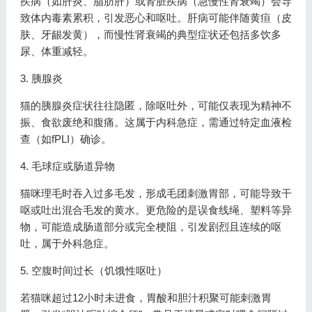
疾病（如肝炎、脂肪肝）或肾脏疾病（急慢性肾衰竭）会导
致体内毒素累积，引发恶心和呕吐。肝病可能伴随黄疸（皮
肤、牙龈发黄），而慢性肾衰竭的典型症状还包括多饮多
尿、体重减轻。
3. 胰腺炎
猫的胰腺炎症状往往隐匿，除呕吐外，可能仅表现为精神不
振、食欲废绝和腹痛。这属于内科急症，需通过特定血液检
查（如fPLI）确诊。
4. 毛球症或肠道异物
猫咪理毛时吞入过多毛发，形成毛团刺激胃部，可能导致干
呕或吐出混合毛发的黄水。更危险的是误食线绳、塑料等异
物，可能造成肠道部分或完全梗阻，引发剧烈且连续的呕
吐，属于外科急症。
5. 空腹时间过长（饥饿性呕吐）
若猫咪超过12小时未进食，胃酸和胆汁积聚可能刺激胃