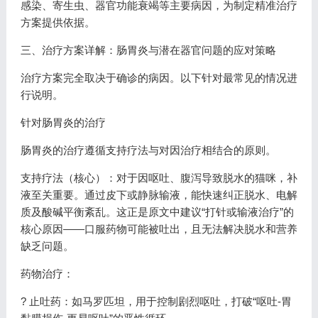
感染、寄生虫、器官功能衰竭等主要病因，为制定精准治疗
方案提供依据。
三、治疗方案详解：肠胃炎与潜在器官问题的应对策略
治疗方案完全取决于确诊的病因。以下针对最常见的情况进
行说明。
针对肠胃炎的治疗
肠胃炎的治疗遵循支持疗法与对因治疗相结合的原则。
支持疗法（核心）：对于因呕吐、腹泻导致脱水的猫咪，补
液至关重要。通过皮下或静脉输液，能快速纠正脱水、电解
质及酸碱平衡紊乱。这正是原文中建议“打针或输液治疗”的
核心原因——口服药物可能被吐出，且无法解决脱水和营养
缺乏问题。
药物治疗：
? 止吐药：如马罗匹坦，用于控制剧烈呕吐，打破“呕吐-胃