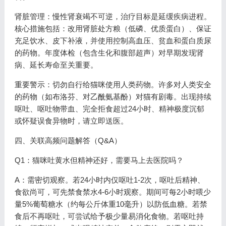
肾脏管理：慢性肾衰竭不可逆，治疗目标是延缓疾病进程。
核心措施包括：改用肾脏处方粮（低磷、优质蛋白）、保证
充足饮水、皮下补液，并使用控制高血压、贫血和蛋白质尿
的药物。年度体检（包含生化和腹部超声）对早期发现肾
病、延长寿命至关重要。
重要警示：切勿自行给猫咪使用人类药物。许多对人类安全
的药物（如布洛芬、对乙酰氨基酚）对猫有剧毒。出现持续
呕吐、呕吐物带血、完全拒食超过24小时、精神极度沉郁
或怀疑误食异物时，请立即送医。
四、关联高频问题解答（Q&A）
Q1：猫咪吐黄水但精神还好，需要马上去医院吗？
A：需密切观察。若24小时内仅呕吐1-2次，呕吐后精神、
食欲尚可，可先禁食禁水4-6小时观察。期间可每2小时喂少
量5%葡萄糖水（约每公斤体重10毫升）以防低血糖。若禁
食后不再呕吐，可尝试给予极少量易消化食物。若呕吐持