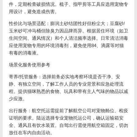
件，定期检查破损情况。梳子、指甲剪等工具应选用宠物专
用设计，避免造成伤害。
性价比与场景适配：膨润土砂结团性好但粉尘大；豆腐砂/
玉米砂可冲马桶但除臭力因品牌而异。根据居住环境（如卫
生间空间、通风情况）和个人清洁频率选择。日常清洁消毒
应使用宠物专用的环境消毒剂，避免使用84、滴露等对猫
有毒的消毒液。
场景化服务使用参考
寄养/托管服务：选择前务必实地考察环境是否干净、安
静、有独立空间，了解工作人员的专业背景和应急处理流
程。提供猫咪熟悉的食物、玩具和带有主人气味的物品以减
少应激。
出行服务：航空托运需提前了解航空公司对宠物舱位、检疫
证明的要求。陆运选择专业宠物托运公司，确认运输箱安
全、通风且有饮水装置。自驾出行需使用航空箱固定，切勿
放任在车内自由活动。