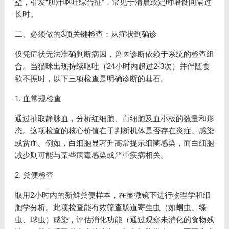
壁，引发“胆汁呕吐综合征”，常见于清晨或定时喂食间隔过
长时。
二、必须做的3项关键检查：从症状到确诊
仅凭症状无法准确判断病因，兽医诊断依赖于系统的检查组
合。当猫咪出现持续呕吐（24小时内超过2-3次）并伴随食
欲不振时，以下三项检查是明确诊断的基石。
1. 血常规检查
通过抽取静脉血，分析红细胞、白细胞及血小板的数量和形
态。这项检查的核心价值在于判断机体是否存在炎症、感染
或贫血。例如，白细胞显著升高常提示细菌感染，而白细胞
减少则可能与某些病毒感染或严重疾病相关。
2. 粪便检查
取用2小时内的新鲜粪便样本，在显微镜下进行物理学和细
胞学分析。此项检查能有效筛查肠道寄生虫（如蛔虫、绦
虫、球虫）感染，评估消化功能（通过观察未消化的食物残