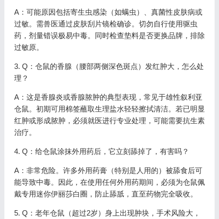
A：可能原因包括寄生虫感染（如螨虫）、真菌性皮肤病或
过敏。需兽医通过皮肤刮片镜检确诊。切勿自行使用驱虫
药，剂量错误极易中毒。同时检查垫料是否更换品牌，排除
过敏原。
3. Q：仓鼠的香腺（腰部两侧深色斑点）发红肿大，怎么处
理？
A：这是香腺炎或香腺脓肿的典型表现，常见于雄性叙利亚
仓鼠。初期可用棉签蘸取生理盐水轻轻擦拭清洁。若已明显
红肿或形成脓肿，必须就医进行专业处理，可能需要抗生素
治疗。
4. Q：给仓鼠涂抹外用药后，它立刻舔掉了，有害吗？
A：非常危险。许多外用药膏（特别是人用的）被舔食后可
能导致中毒。因此，在使用任何外用药期间，必须为仓鼠佩
戴专用迷你伊丽莎白圈，防止舔舐，直至药物完全吸收。
5. Q：老年仓鼠（超过2岁）身上出现肿块，手术风险大，