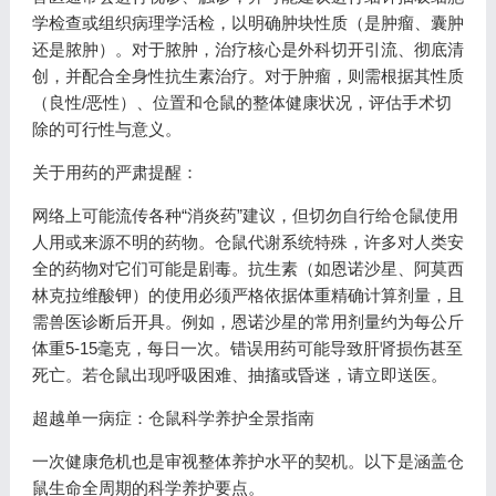
学检查或组织病理学活检，以明确肿块性质（是肿瘤、囊肿
还是脓肿）。对于脓肿，治疗核心是外科切开引流、彻底清
创，并配合全身性抗生素治疗。对于肿瘤，则需根据其性质
（良性/恶性）、位置和仓鼠的整体健康状况，评估手术切
除的可行性与意义。
关于用药的严肃提醒：
网络上可能流传各种“消炎药”建议，但切勿自行给仓鼠使用
人用或来源不明的药物。仓鼠代谢系统特殊，许多对人类安
全的药物对它们可能是剧毒。抗生素（如恩诺沙星、阿莫西
林克拉维酸钾）的使用必须严格依据体重精确计算剂量，且
需兽医诊断后开具。例如，恩诺沙星的常用剂量约为每公斤
体重5-15毫克，每日一次。错误用药可能导致肝肾损伤甚至
死亡。若仓鼠出现呼吸困难、抽搐或昏迷，请立即送医。
超越单一病症：仓鼠科学养护全景指南
一次健康危机也是审视整体养护水平的契机。以下是涵盖仓
鼠生命全周期的科学养护要点。