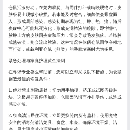
仓鼠活泼好动，在笼内攀爬、与同伴打斗或啃咬硬物时，皮
肤极易出现微小破损。若未能及时愈合，细菌便会乘虚而
入，形成局部感染。感染初期表现为红、肿、热、痛，随后
炎症中心可能坏死液化，形成充满脓液的腔隙，即“脓肿”。
脓肿上方的皮肤因炎症和压力，常会导致毛发脱落。若脓肿
成熟破溃，则会流出脓液。这种情况在侏儒仓鼠因争夺领地
而打架，或叙利亚仓鼠（熊类）的香腺堵塞时尤为多见。
紧急处理与家庭护理黄金法则
在寻求专业兽医帮助前，您可以立即采取以下措施，为仓鼠
创造最佳的恢复条件：
1. 绝对禁止刺激患处：切勿用手触摸、挤压或试图弄破肿
块。这极易导致疼痛加剧、仓鼠因恐惧而挣扎受伤，或造成
感染扩散。
2. 彻底清洁居住环境：立即更换笼内所有垫料，使用宠物
安全的消毒剂清洁笼具、食盆、水壶。确保环境干燥、洁
净，最大限度减少环境中的细菌负荷。