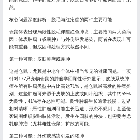
然。
核心问题深度解析：脱毛与红疙瘩的两种主要可能
仓鼠体表出现局限性脱毛伴随红色肿块，主要指向两大类病
因：体表肿瘤（或囊肿）与外伤继发感染。两者在表现上可
能有重叠，但成因和处理方式截然不同。
第一种可能：皮肤肿瘤或囊肿
这是仓鼠，尤其是中老年个体中相当常见的健康问题。一项
针对177只宠物仓鼠的肿瘤学回顾性研究显示，皮肤系统肿
瘤在所有肿瘤类型中占比高达71%，是仓鼠最高发的肿瘤类
别。这些肿瘤可来源于皮肤的上皮或间叶组织，其中约59%
为良性，41%存在恶性可能。良性肿瘤生长通常较慢，边界
相对清晰；恶性肿瘤则可能生长迅速，形态不规则，甚至侵
袭周围组织影响肢体活动。发生在四肢的肿块，也需要考虑
乳腺肿瘤（尤其雌性仓鼠）扩散的可能。
第二种可能：外伤或感染引发的脓肿