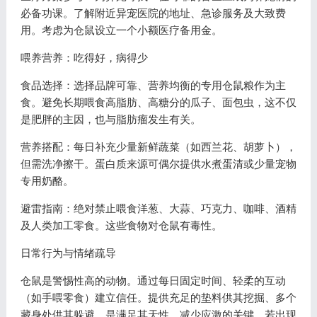
必备功课。了解附近异宠医院的地址、急诊服务及大致费
用。考虑为仓鼠设立一个小额医疗备用金。
喂养营养：吃得好，病得少
食品选择：选择品牌可靠、营养均衡的专用仓鼠粮作为主
食。避免长期喂食高脂肪、高糖分的瓜子、面包虫，这不仅
是肥胖的主因，也与脂肪瘤发生有关。
营养搭配：每日补充少量新鲜蔬菜（如西兰花、胡萝卜），
但需洗净擦干。蛋白质来源可偶尔提供水煮蛋清或少量宠物
专用奶酪。
避雷指南：绝对禁止喂食洋葱、大蒜、巧克力、咖啡、酒精
及人类加工零食。这些食物对仓鼠有毒性。
日常行为与情绪疏导
仓鼠是警惕性高的动物。通过每日固定时间、轻柔的互动
（如手喂零食）建立信任。提供充足的垫料供其挖掘、多个
藏身处供其躲避，是满足其天性、减少应激的关键。若出现