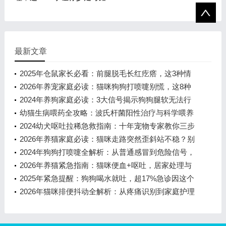
最新文章
2025年仓鼠家长必看：前腿脱毛长红疙瘩，这3种情
况最危险！
2026年养宠家庭必读：猫咪狗狗打喷嚏别慌，这8种
原因和应对方案你必须知道
2024年养狗家庭必读：3大信号揭示狗狗腿软无法行
走的真相
幼猫生病喂药全攻略：波氏杆菌阳性治疗与科学喂养
指南
2024幼犬呕吐拉稀急救指南：十年宠物专家教你三步
排查法与5个高频问题解答
2026年养猫家庭必读：猫咪走路突然歪斜站不稳？别
急着拍片！10年宠物专家教你科学
2024年狗狗打喷嚏全解析：从普通感冒到危险信号，
宠物家长必读指南
2026年养猫紧急指南：猫咪便血+呕吐，居家处理与
送医的5条红线
2025年紧急提醒：狗狗喝水就吐，超17%急诊因这个
致命习惯！
2026年猫咪排便抖动全解析：从疼痛识别到家庭护理