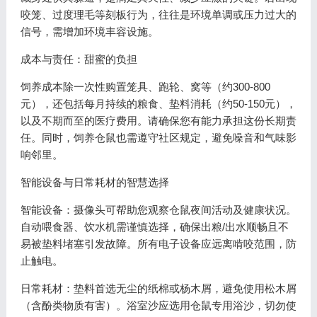
咬笼、过度理毛等刻板行为，往往是环境单调或压力过大的
信号，需增加环境丰容设施。
成本与责任：甜蜜的负担
饲养成本除一次性购置笼具、跑轮、窝等（约300-800
元），还包括每月持续的粮食、垫料消耗（约50-150元），
以及不期而至的医疗费用。请确保您有能力承担这份长期责
任。同时，饲养仓鼠也需遵守社区规定，避免噪音和气味影
响邻里。
智能设备与日常耗材的智慧选择
智能设备：摄像头可帮助您观察仓鼠夜间活动及健康状况。
自动喂食器、饮水机需谨慎选择，确保出粮/出水顺畅且不
易被垫料堵塞引发故障。所有电子设备应远离啃咬范围，防
止触电。
日常耗材：垫料首选无尘的纸棉或杨木屑，避免使用松木屑
（含酚类物质有害）。浴室沙应选用仓鼠专用浴沙，切勿使