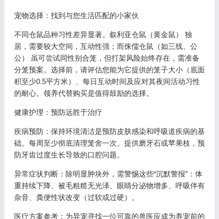
宠物选择：找到与您生活匹配的小家伙
不同仓鼠品种习性差异显著。叙利亚仓鼠（黄金鼠） 独
居，需要较大空间，互动性强；而侏儒仓鼠（如三线、公
公） 虽可尝试同性别合笼，但打架风险始终存在，需准备
分笼预案。选择前，请评估您能为它提供的笼子大小（底面
积至少0.5平方米）、每日互动时间及应对其夜间活动习性
的耐心。领养代替购买是值得鼓励的选择。
健康护理：预防远胜于治疗
疾病预防：保持环境清洁是预防皮肤感染和呼吸道疾病的基
础。每周至少彻底清理笼舍一次。提供磨牙石或苹果枝，预
防牙齿过度生长导致的口腔问题。
异常症状判断：除明显肿块外，需警惕这些“沉默警报”：体
重持续下降、被毛粗糙无光泽、眼睛分泌物增多、呼吸伴有
杂音、粪便性状改变（过软或过硬）。
医疗方案参考：为异宠寻找一位可靠的兽医应成为养宠前的