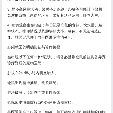
3. 暂停高风险活动：暂时移走跑轮、爬梯等可能让仓鼠频
繁摩擦或撞击患处的玩具，限制其活动范围，静养为主。
4. 密切观察生命指征：每日记录仓鼠的食欲、饮水量、精
神状态、排便情况以及肿块的大小、颜色、有无渗液或出
血。拍照记录便于向兽医展示病情变化。
必须就医的明确指征与诊疗路径
当出现以下任何一种情况时，请务必携带仓鼠前往具备异宠
诊疗资质的宠物医院：
肿块在24-48小时内明显增大。
仓鼠出现精神萎靡、食欲废绝。
肿块破溃，流出脓性或血性液体。
仓鼠因疼痛而跛行或拒绝使用该侧前肢。
兽医通常会进行视诊、触诊，并可能建议进行细针抽吸细胞