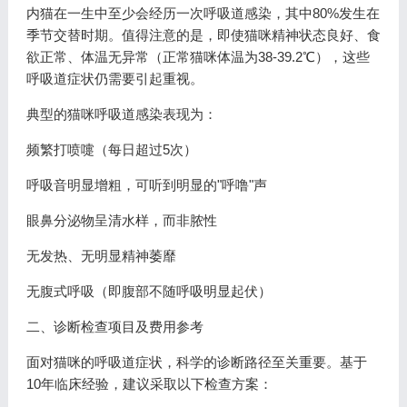
内猫在一生中至少会经历一次呼吸道感染，其中80%发生在
季节交替时期。值得注意的是，即使猫咪精神状态良好、食
欲正常、体温无异常（正常猫咪体温为38-39.2℃），这些
呼吸道症状仍需要引起重视。
典型的猫咪呼吸道感染表现为：
频繁打喷嚏（每日超过5次）
呼吸音明显增粗，可听到明显的"呼噜"声
眼鼻分泌物呈清水样，而非脓性
无发热、无明显精神萎靡
无腹式呼吸（即腹部不随呼吸明显起伏）
二、诊断检查项目及费用参考
面对猫咪的呼吸道症状，科学的诊断路径至关重要。基于
10年临床经验，建议采取以下检查方案：