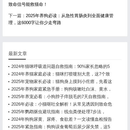
致命信号能救猫命！
下一篇：
2025年养狗必读：从急性胃肠炎到全面健康管
理，这6000字让你少走弯路
最新文章
2024年猫咪呼吸道问题自救指南：90%家长忽略的5
个关键信号
2024年养猫家庭必读：猫咪打喷嚏别大意，这7个致
命信号能救猫命！
2025年宠物家长必读：猫狗身上摸到小疙瘩，先看这
一篇！从鼻子到脚掌，8种常见肿块
2025年养狗家庭紧急手册：狗狗咳嗽吐白沫、黄水，
这8个用药关键点错了可能致命！
2025年养宠必看：小狗脖子痒脱毛的7天自救指南，
避开这3个误区少花冤枉钱
2026年必读：小猫呕吐全解析！从常见诱因到致命危
机，一文说清怎么办
2025年鹦鹉驱虫避坑指南：线虫粪便处理7步法，
90%新手都做错了
2024年狗狗尿黄、尿疼、食欲差？一文读懂血检报告
背后的5大健康警报
2025年紧急指南：狗狗误食葡萄后尿少尿失禁，这5